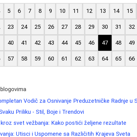
4
5
6
7
8
9
10
11
12
13
14
15
2
23
24
25
26
27
28
29
30
31
32
9
40
41
42
43
44
45
46
47
48
49
6
57
58
59
60
61
62
63
64
65
66
 blogovima
mpletan Vodič za Osnivanje Preduzetničke Radnje u Sr
aku Priliku - Stil, Boje i Trendovi
kroz svet vežbanja: Kako postići željene rezultate
nja: Utisci i Uspomene sa Različitih Krajeva Sveta