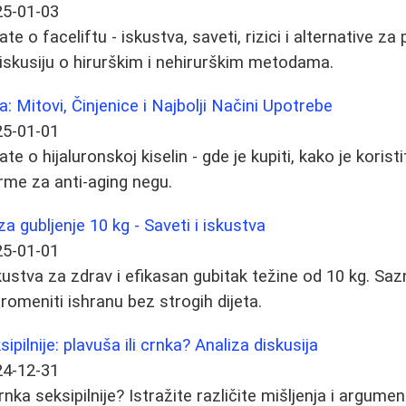
25-01-03
te o faceliftu - iskustva, saveti, rizici i alternative za
diskusiju o hirurškim i nehirurškim metodama.
a: Mitovi, Činjenice i Najbolji Načini Upotrebe
25-01-01
e o hijaluronskoj kiselin - gde je kupiti, kako je koristit
orme za anti-aging negu.
za gubljenje 10 kg - Saveti i iskustva
25-01-01
skustva za zdrav i efikasan gubitak težine od 10 kg. Sa
romeniti ishranu bez strogih dijeta.
ipilnije: plavuša ili crnka? Analiza diskusija
24-12-31
crnka seksipilnije? Istražite različite mišljenja i argume