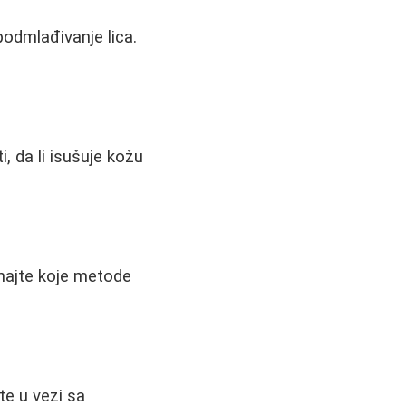
 podmlađivanje lica.
i, da li isušuje kožu
znajte koje metode
nte u vezi sa