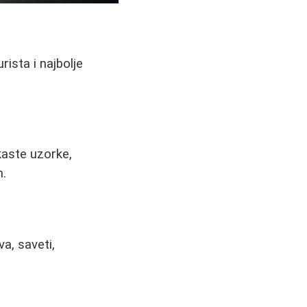
rista i najbolje
kaste uzorke,
m.
a, saveti,