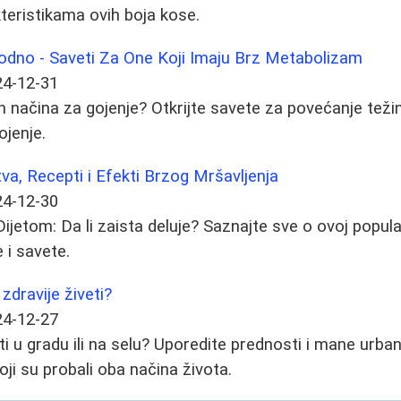
kteristikama ovih boja kose.
rodno - Saveti Za One Koji Imaju Brz Metabolizam
24-12-31
ih načina za gojenje? Otkrijte savete za povećanje težin
jenje.
tva, Recepti i Efekti Brzog Mršavljenja
24-12-30
jetom: Da li zaista deluje? Saznajte sve o ovoj popular
 i savete.
 zdravije živeti?
24-12-27
veti u gradu ili na selu? Uporedite prednosti i mane urba
koji su probali oba načina života.