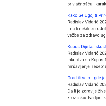
privlačnošću i kara
Kako Se Ugojiti Pri
Radislav Vidarić
20
Ima li nekih prirodn
vežbe za zdravo ugo
Kupus Dijeta: Iskus
Radislav Vidarić
20
Iskustva sa Kupus Di
mršavljenje, recepte
Grad ili selo - gde je
Radislav Vidarić
20
Da li je zdravije ži
kroz iskustva ljudi 