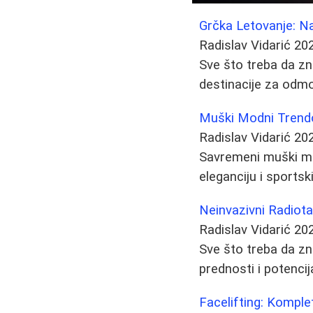
Grčka Letovanje: Naj
Radislav Vidarić
20
Sve što treba da zna
destinacije za odmo
Muški Modni Trendov
Radislav Vidarić
20
Savremeni muški mo
eleganciju i sportsk
Neinvazivni Radiota
Radislav Vidarić
20
Sve što treba da zna
prednosti i potencij
Facelifting: Kompl