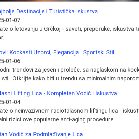
bolje Destinacije i Turistička Iskustva
25-01-07
te o letovanju u Grčkoj - saveti, preporuke, iskustva tu
r.
i: Kockasti Uzorci, Elegancija i Sportski Stil
25-01-06
dni trendovi za jesen i proleće, sa naglaskom na koc
i stil. Otkrijte kako biti u trendu sa minimalnim naporo
lasni Lifting Lica - Kompletan Vodič i Iskustva
25-01-04
te o neinvazivnom radiotalasnom liftingu lica - iskustv
alni rizici ove popularne anti-aging procedure.
etan Vodič za Podmlađivanje Lica