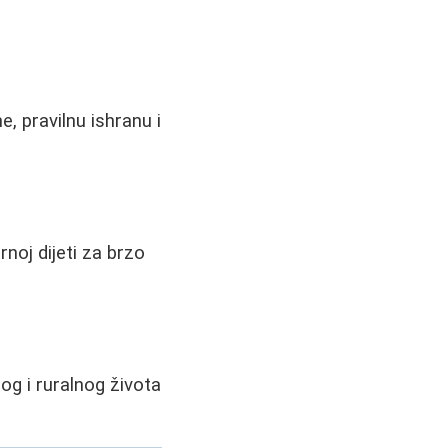
e, pravilnu ishranu i
noj dijeti za brzo
nog i ruralnog života