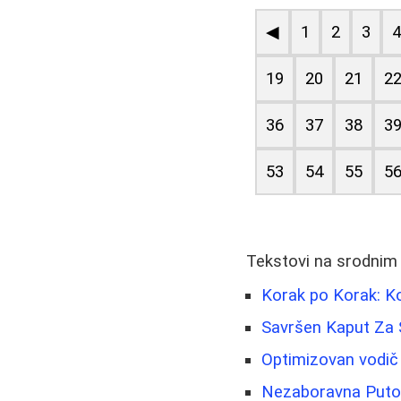
◀
1
2
3
19
20
21
2
36
37
38
3
53
54
55
5
Tekstovi na srodnim
Korak po Korak: Ko
Savršen Kaput Za Sv
Optimizovan vodič 
Nezaboravna Putova