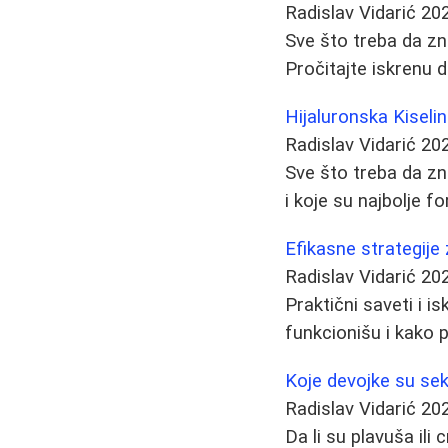
Radislav Vidarić
20
Sve što treba da zna
Pročitajte iskrenu 
Hijaluronska Kiselin
Radislav Vidarić
20
Sve što treba da znat
i koje su najbolje f
Efikasne strategije 
Radislav Vidarić
20
Praktični saveti i i
funkcionišu i kako p
Koje devojke su seks
Radislav Vidarić
20
Da li su plavuša ili 