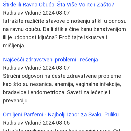
Štikle ili Ravna Obuća: Šta Više Volite i Zašto?
Radislav Vidarić
2024-08-07
Istražite različite stavove o nošenju štikli u odnosu
na ravnu obuću. Da li štikle čine ženu ženstvenijom
ili je udobnost ključna? Pročitajte iskustva i
mišljenja.
Najčešći zdravstveni problemi i rešenja
Radislav Vidarić
2024-08-07
Stručni odgovori na česte zdravstvene probleme
kao što su nesanica, anemija, vaginalne infekcije,
bradavice i endometrioza. Saveti za lečenje i
prevenciju.
Omiljeni Parfemi - Najbolji Izbor za Svaku Priliku
Radislav Vidarić
2024-08-06
Istražite omiljene parfeme koji osvajaju srca. Od