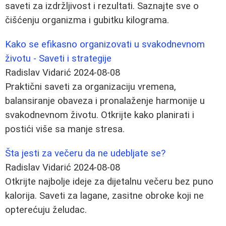
saveti za izdržljivost i rezultati. Saznajte sve o
čišćenju organizma i gubitku kilograma.
Kako se efikasno organizovati u svakodnevnom
životu - Saveti i strategije
Radislav Vidarić
2024-08-08
Praktični saveti za organizaciju vremena,
balansiranje obaveza i pronalaženje harmonije u
svakodnevnom životu. Otkrijte kako planirati i
postići više sa manje stresa.
Šta jesti za večeru da ne udebljate se?
Radislav Vidarić
2024-08-08
Otkrijte najbolje ideje za dijetalnu večeru bez puno
kalorija. Saveti za lagane, zasitne obroke koji ne
opterećuju želudac.