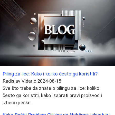
Piling za lice: Kako i koliko često ga koristiti?
Radislav Vidarić
2024-08-15
Sve što treba da znate o pilingu za lice: koliko
često ga koristiti, kako izabrati pravi proizvod i
izbeći greške.
Kako Rešiti Problem Gljivica na Noktima: Iskustva i