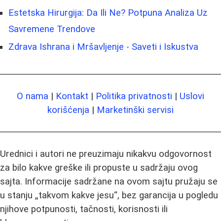
Estetska Hirurgija: Da Ili Ne? Potpuna Analiza Uz
Savremene Trendove
Zdrava Ishrana i Mršavljenje - Saveti i Iskustva
O nama
|
Kontakt
|
Politika privatnosti
|
Uslovi
korišćenja
|
Marketinški servisi
Urednici i autori ne preuzimaju nikakvu odgovornost
za bilo kakve greške ili propuste u sadržaju ovog
sajta. Informacije sadržane na ovom sajtu pružaju se
u stanju „takvom kakve jesu“, bez garancija u pogledu
njihove potpunosti, tačnosti, korisnosti ili