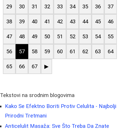
29
30
31
32
33
34
35
36
37
38
39
40
41
42
43
44
45
46
47
48
49
50
51
52
53
54
55
56
57
58
59
60
61
62
63
64
65
66
67
▶
Tekstovi na srodnim blogovima
Kako Se Efektno Boriti Protiv Celulita - Najbolji
Prirodni Tretmani
Anticelulit Masaža: Sve Što Treba Da Znate