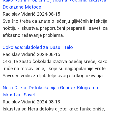
Dokazane Metode
Radislav Vidarić
2024-08-15
Sve što treba da znate o lečenju gljivičnih infekcija
noktiju - iskustva, preporučeni preparati i saveti za
efikasno rešavanje problema.
Čokolada: Sladoled za Dušu i Telo
Radislav Vidarić
2024-08-15
Otkrijte zašto čokolada izaziva osećaj sreće, kako
utiče na mršavljenje, i koje su najpopularnije vrste.
Savršen vodič za ljubitelje ovog slatkog uživanja.
Nera Dijeta: Detoksikacija i Gubitak Kilograma -
Iskustva i Saveti
Radislav Vidarić
2024-08-13
Iskustva sa Nera detoks dijete: kako funkcioniše,