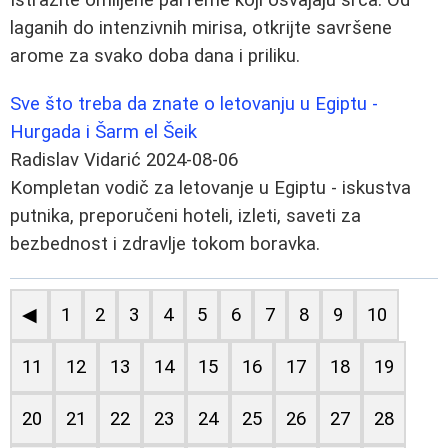
laganih do intenzivnih mirisa, otkrijte savršene
arome za svako doba dana i priliku.
Sve što treba da znate o letovanju u Egiptu -
Hurgada i Šarm el Šeik
Radislav Vidarić
2024-08-06
Kompletan vodič za letovanje u Egiptu - iskustva
putnika, preporučeni hoteli, izleti, saveti za
bezbednost i zdravlje tokom boravka.
◀
1
2
3
4
5
6
7
8
9
10
11
12
13
14
15
16
17
18
19
20
21
22
23
24
25
26
27
28