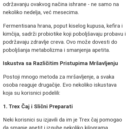
održavanju ovakvog načina ishrane - ne samo na
nekoliko nedelja, već mesecima.
Fermentisana hrana, poput kiselog kupusa, kefira i
kimčija, sadrži probiotike koji poboljšavaju probavu i
podržavaju zdravlje creva. Ovo može dovesti do
poboljšanja metabolizma i smanjenja apetita.
Iskustva sa Različitim Pristupima Mršavljenju
Postoji mnogo metoda za mršavljenje, a svaka
osoba reaguje drugačije. Evo nekoliko iskustava
koja su korisnici podelili:
1. Trex Čaj i Slični Preparati
Neki korisnici su izjavili da im je Trex čaj pomogao
da smanje apetit i izgube nekoliko kilograma.