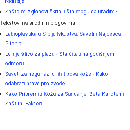
roditelje
Zašto mi zglobovi škripi i šta mogu da uradim?
Tekstovi na srodnim blogovima
Labioplastika u Srbiji: Iskustva, Saveti i Najčešća
Pitanja
Letnje štivo za plažu - Šta čitati na godišnjem
odmoru
Saveti za negu različitih tipova kože - Kako
odabrati prave proizvode
Kako Pripremiti Kožu za Sunčanje: Beta Karoten i
Zaštitni Faktori