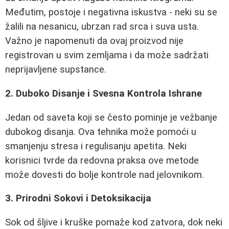
Međutim, postoje i negativna iskustva - neki su se
žalili na nesanicu, ubrzan rad srca i suva usta.
Važno je napomenuti da ovaj proizvod nije
registrovan u svim zemljama i da može sadržati
neprijavljene supstance.
2. Duboko Disanje i Svesna Kontrola Ishrane
Jedan od saveta koji se često pominje je vežbanje
dubokog disanja. Ova tehnika može pomoći u
smanjenju stresa i regulisanju apetita. Neki
korisnici tvrde da redovna praksa ove metode
može dovesti do bolje kontrole nad jelovnikom.
3. Prirodni Sokovi i Detoksikacija
Sok od šljive i kruške pomaže kod zatvora, dok neki