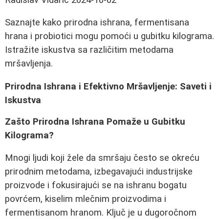
Saznajte kako prirodna ishrana, fermentisana
hrana i probiotici mogu pomoći u gubitku kilograma.
Istražite iskustva sa različitim metodama
mršavljenja.
Prirodna Ishrana i Efektivno Mršavljenje: Saveti i
Iskustva
Zašto Prirodna Ishrana Pomaže u Gubitku
Kilograma?
Mnogi ljudi koji žele da smršaju često se okreću
prirodnim metodama, izbegavajući industrijske
proizvode i fokusirajući se na ishranu bogatu
povrćem, kiselim mlečnim proizvodima i
fermentisanom hranom. Ključ je u dugoročnom