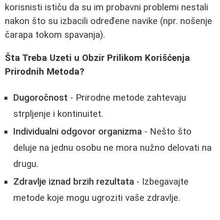
korisnisti ističu da su im probavni problemi nestali
nakon što su izbacili određene navike (npr. nošenje
čarapa tokom spavanja).
Šta Treba Uzeti u Obzir Prilikom Korišćenja
Prirodnih Metoda?
Dugoročnost
- Prirodne metode zahtevaju
strpljenje i kontinuitet.
Individualni odgovor organizma
- Nešto što
deluje na jednu osobu ne mora nužno delovati na
drugu.
Zdravlje iznad brzih rezultata
- Izbegavajte
metode koje mogu ugroziti vaše zdravlje.