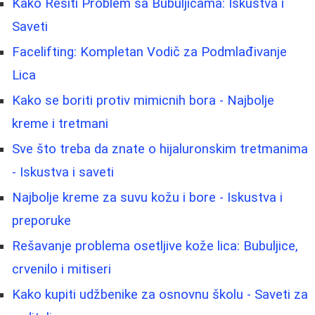
Kako Rešiti Problem sa Bubuljicama: Iskustva i
Saveti
Facelifting: Kompletan Vodič za Podmlađivanje
Lica
Kako se boriti protiv mimicnih bora - Najbolje
kreme i tretmani
Sve što treba da znate o hijaluronskim tretmanima
- Iskustva i saveti
Najbolje kreme za suvu kožu i bore - Iskustva i
preporuke
Rešavanje problema osetljive kože lica: Bubuljice,
crvenilo i mitiseri
Kako kupiti udžbenike za osnovnu školu - Saveti za