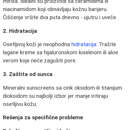
mirisa. Idealni su proizvodi sa ceramidima ili
niacinamidom koji obnavljaju kožnu barijeru.
Čišćenje vršite dva puta dnevno - ujutru i uveče.
2. Hidratacija
Osetljivoj koži je neophodna
hidratacija
. Tražite
lagane kreme sa hijaluronskom kiselinom ili aloe
verom koje neće zagušiti pore.
3. Zaštita od sunca
Mineralni sunscreens sa cink oksidom ili titanijum
dioksidom su najbolji izbor jer manje iritiraju
osetljivu kožu.
Rešenja za specifične probleme