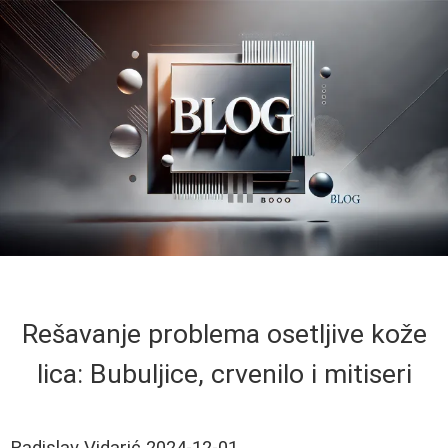
Rešavanje problema osetljive kože
lica: Bubuljice, crvenilo i mitiseri
Radislav Vidarić
2024-12-01