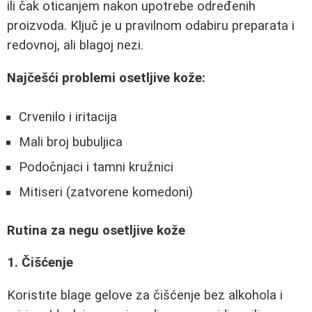
ili čak oticanjem nakon upotrebe određenih
proizvoda. Ključ je u pravilnom odabiru preparata i
redovnoj, ali blagoj nezi.
Najčešći problemi osetljive kože:
Crvenilo i iritacija
Mali broj bubuljica
Podočnjaci i tamni kružnici
Mitiseri (zatvorene komedoni)
Rutina za negu osetljive kože
1. Čišćenje
Koristite blage gelove za čišćenje bez alkohola i