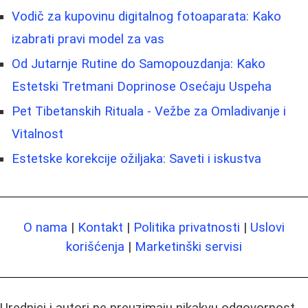
Vodič za kupovinu digitalnog fotoaparata: Kako
izabrati pravi model za vas
Od Jutarnje Rutine do Samopouzdanja: Kako
Estetski Tretmani Doprinose Osećaju Uspeha
Pet Tibetanskih Rituala - Vežbe za Omladivanje i
Vitalnost
Estetske korekcije ožiljaka: Saveti i iskustva
O nama
|
Kontakt
|
Politika privatnosti
|
Uslovi
korišćenja
|
Marketinški servisi
Urednici i autori ne preuzimaju nikakvu odgovornost