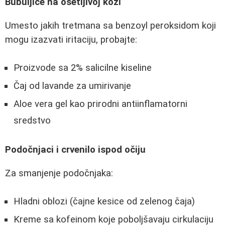
Bubuljice na osetljivoj koži
Umesto jakih tretmana sa benzoyl peroksidom koji
mogu izazvati iritaciju, probajte:
Proizvode sa 2% salicilne kiseline
Čaj od lavande za umirivanje
Aloe vera gel kao prirodni antiinflamatorni
sredstvo
Podočnjaci i crvenilo ispod očiju
Za smanjenje podočnjaka:
Hladni oblozi (čajne kesice od zelenog čaja)
Kreme sa kofeinom koje poboljšavaju cirkulaciju