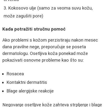
Kokosovo ulje (samo za veoma suvu kožu,
može zagušiti pore)
Kada potražiti stručnu pomoć
Ako problemi s kožom perzistiraju nakon mesec
dana pravilne nege, preporučuje se poseta
dermatologu. Osetljiva koža ponekad može
pokazivati osnovne probleme kao što su:
Rosacea
Kontaktni dermatitis
Blage alergijske reakcije
Negovanje osetljive kože zahteva strpljenje i blage