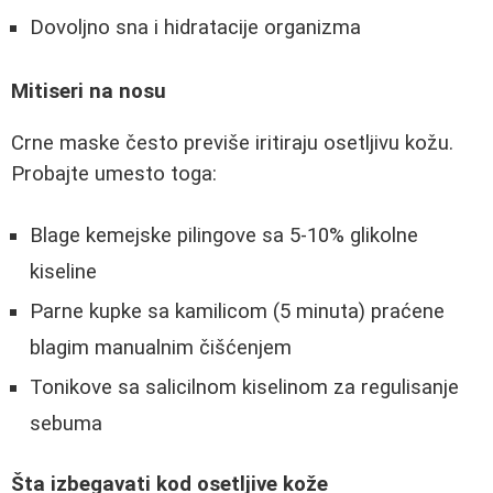
Dovoljno sna i hidratacije organizma
Mitiseri na nosu
Crne maske često previše iritiraju osetljivu kožu.
Probajte umesto toga:
Blage kemejske pilingove sa 5-10% glikolne
kiseline
Parne kupke sa kamilicom (5 minuta) praćene
blagim manualnim čišćenjem
Tonikove sa salicilnom kiselinom za regulisanje
sebuma
Šta izbegavati kod osetljive kože