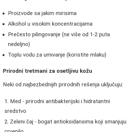
Proizvode sa jakim mirisima
Alkohol u visokim koncentracijama
Prečesto pilingovanje (ne više od 1-2 puta
nedeljno)
Toplu vodu za umivanje (koristite mlaku)
Prirodni tretmani za osetljivu kožu
Neki od najbezbednijih prirodnih rešenja uključuju:
Med - prirodni antibakterijski i hidratantni
sredstvo
Zeleni čaj - bogat antioksidansima koji smanjuju
crvenilo