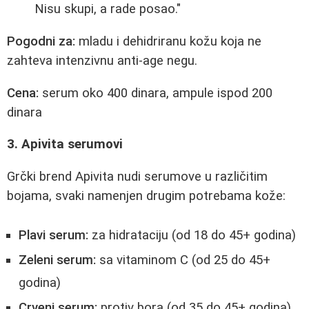
Nisu skupi, a rade posao."
Pogodni za:
mladu i dehidriranu kožu koja ne
zahteva intenzivnu anti-age negu.
Cena:
serum oko 400 dinara, ampule ispod 200
dinara
3. Apivita serumovi
Grčki brend Apivita nudi serumove u različitim
bojama, svaki namenjen drugim potrebama kože:
Plavi serum:
za hidrataciju (od 18 do 45+ godina)
Zeleni serum:
sa vitaminom C (od 25 do 45+
godina)
Crveni serum:
protiv bora (od 35 do 45+ godina)