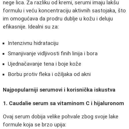
nege lica. Za razliku od kremi, serumi imaju lakšu
formulu i veću koncentraciju aktivnih sastojaka, što
im omogućava da prodru dublje u kožu i deluju
efikasnije. Idealni su za:
Intenzivnu hidrataciju
Smanjivanje vidljivosti finih linija i bora
Ujednačavanje tena i boje kože
Borbu protiv fleka i ožiljaka od akni
Najpopularniji serumovi i korisnička iskustva
1. Caudalie serum sa vitaminom C i hijaluronom
Ovaj serum dobija velike pohvale zbog svoje lake
formule koja se brzo upija: