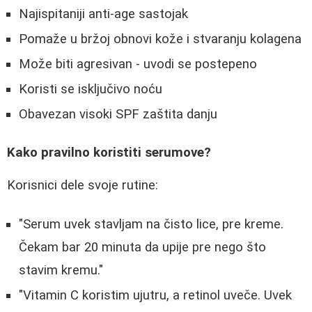
Najispitaniji anti-age sastojak
Pomaže u bržoj obnovi kože i stvaranju kolagena
Može biti agresivan - uvodi se postepeno
Koristi se isključivo noću
Obavezan visoki SPF zaštita danju
Kako pravilno koristiti serumove?
Korisnici dele svoje rutine:
"Serum uvek stavljam na čisto lice, pre kreme.
Čekam bar 20 minuta da upije pre nego što
stavim kremu."
"Vitamin C koristim ujutru, a retinol uveče. Uvek