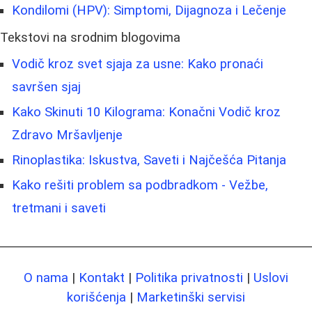
Kondilomi (HPV): Simptomi, Dijagnoza i Lečenje
Tekstovi na srodnim blogovima
Vodič kroz svet sjaja za usne: Kako pronaći
savršen sjaj
Kako Skinuti 10 Kilograma: Konačni Vodič kroz
Zdravo Mršavljenje
Rinoplastika: Iskustva, Saveti i Najčešća Pitanja
Kako rešiti problem sa podbradkom - Vežbe,
tretmani i saveti
O nama
|
Kontakt
|
Politika privatnosti
|
Uslovi
korišćenja
|
Marketinški servisi