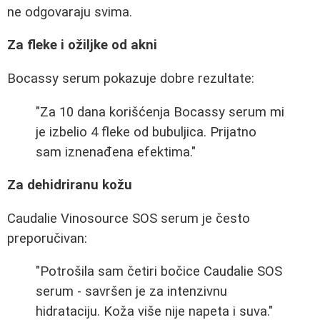
ne odgovaraju svima.
Za fleke i ožiljke od akni
Bocassy serum pokazuje dobre rezultate:
"Za 10 dana korišćenja Bocassy serum mi
je izbelio 4 fleke od bubuljica. Prijatno
sam iznenađena efektima."
Za dehidriranu kožu
Caudalie Vinosource SOS serum je često
preporučivan:
"Potrošila sam četiri bočice Caudalie SOS
serum - savršen je za intenzivnu
hidrataciju. Koža više nije napeta i suva."