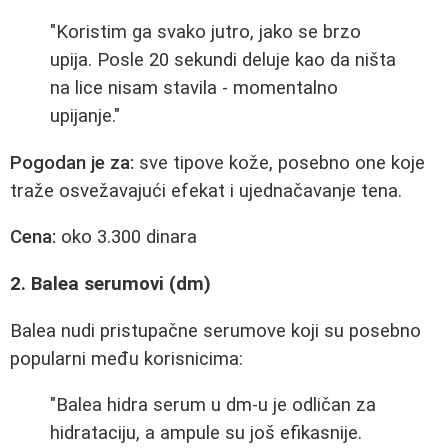
"Koristim ga svako jutro, jako se brzo
upija. Posle 20 sekundi deluje kao da ništa
na lice nisam stavila - momentalno
upijanje."
Pogodan je za:
sve tipove kože, posebno one koje
traže osvežavajući efekat i ujednačavanje tena.
Cena:
oko 3.300 dinara
2. Balea serumovi (dm)
Balea nudi pristupačne serumove koji su posebno
popularni među korisnicima:
"Balea hidra serum u dm-u je odličan za
hidrataciju, a ampule su još efikasnije.