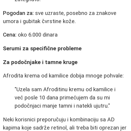
Pogodan za:
sve uzraste, posebno za znakove
umora i gubitak čvrstine kože.
Cena:
oko 6.000 dinara
Serumi za specifične probleme
Za podočnjake i tamne kruge
Afrodita krema od kamilice dobija mnoge pohvale:
"Uzela sam Afroditinu kremu od kamilice i
već posle 10 dana primećujem da su mi
podočnjaci manje tamni i natekli ujutru."
Neki korisnici preporučuju i kombinaciju sa AD
kapima koje sadrže retinol, ali treba biti oprezan jer