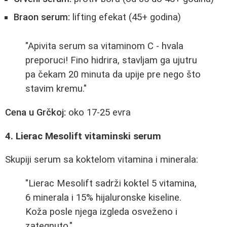
Braon serum:
lifting efekat (45+ godina)
"Apivita serum sa vitaminom C - hvala
preporuci! Fino hidrira, stavljam ga ujutru
pa čekam 20 minuta da upije pre nego što
stavim kremu."
Cena u Grčkoj:
oko 17-25 evra
4. Lierac Mesolift vitaminski serum
Skupiji serum sa koktelom vitamina i minerala:
"Lierac Mesolift sadrži koktel 5 vitamina,
6 minerala i 15% hijaluronske kiseline.
Koža posle njega izgleda osveženo i
zategnuto."