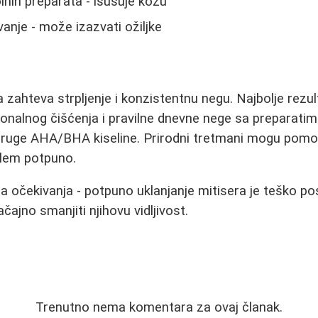
lnih preparata - isušuje kožu
vanje - može izazvati ožiljke
 zahteva strpljenje i konzistentnu negu. Najbolje rezul
onalnog čišćenja i pravilne dnevne nege sa preparatim
li druge AHA/BHA kiseline. Prirodni tretmani mogu pomoć
blem potpuno.
a očekivanja - potpuno uklanjanje mitisera je teško pos
ajno smanjiti njihovu vidljivost.
Trenutno nema komentara za ovaj članak.