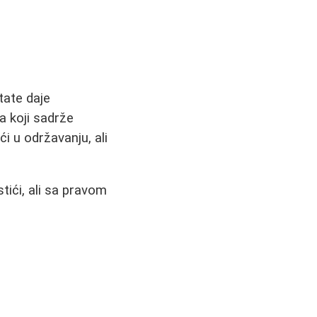
tate daje
a koji sadrže
i u održavanju, ali
tići, ali sa pravom