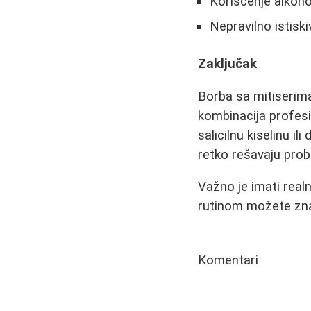
Korišćenje alkoho
Nepravilno istiski
Zaključak
Borba sa mitiserima
kombinacija profesi
salicilnu kiselinu i
retko rešavaju pro
Važno je imati realn
rutinom možete znač
Komentari