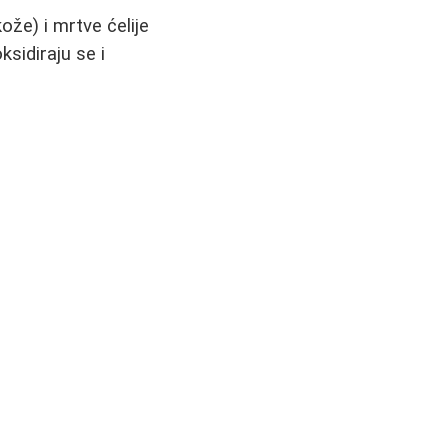
ože) i mrtve ćelije
sidiraju se i