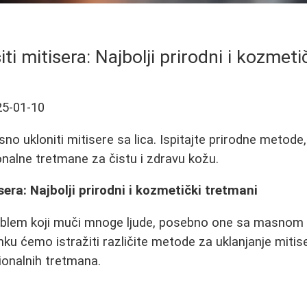
ti mitisera: Najbolji prirodni i kozmet
25-01-10
sno ukloniti mitisere sa lica. Ispitajte prirodne metod
onalne tretmane za čistu i zdravu kožu.
sera: Najbolji prirodni i kozmetički tretmani
roblem koji muči mnoge ljude, posebno one sa masnom 
u ćemo istražiti različite metode za uklanjanje mitise
ionalnih tretmana.