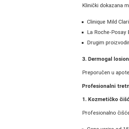
Klinički dokazana m
Clinique Mild Clar
La Roche-Posay E
Drugim proizvodi
3. Dermogal losio
Preporučen u apotek
Profesionalni tret
1. Kozmetičko čišć
Profesionalno čišće