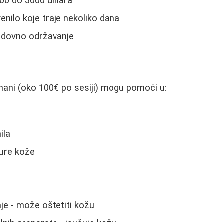
500 do 3000 dinara
enilo koje traje nekoliko dana
edovno održavanje
mani (oko 100€ po sesiji) mogu pomoći u:
ila
ture kože
je - može oštetiti kožu