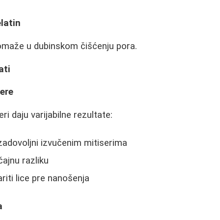
elatin
omaže u dubinskom čišćenju pora.
ati
sere
eri daju varijabilne rezultate:
 zadovoljni izvučenim mitiserima
čajnu razliku
riti lice pre nanošenja
a