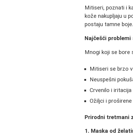
Mitiseri, poznati i 
kože nakupljaju u p
postaju tamne boje
Najčešći problemi
Mnogi koji se bore 
Mitiseri se brzo 
Neuspešni pokušaj
Crvenilo i iritaci
Ožiljci i prošire
Prirodni tretmani 
1. Maska od želati