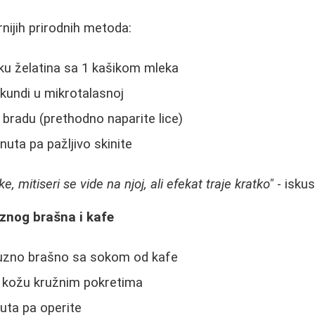
nijih prirodnih metoda:
ku želatina sa 1 kašikom mleka
kundi u mikrotalasnoj
 bradu (prethodno naparite lice)
nuta pa pažljivo skinite
, mitiseri se vide na njoj, ali efekat traje kratko"
- iskus
uznog brašna i kafe
uzno brašno sa sokom od kafe
u kožu kružnim pokretima
uta pa operite