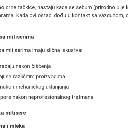
kao crne tačkice, nastaju kada se sebum (prirodno ulje k
orama. Kada ovi ostaci dođu u kontakt sa vazduhom, ok
.
 sa mitiserima
sa mitiserima imaju slična iskustva:
vraćaju nakon čišćenja
i sa različitim proizvodima
ja nakon mehaničkog uklanjanja
ne pore nakon neprofesionalnog tretmana
za mitisere
na i mleka