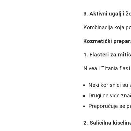
3. Aktivni ugalj i ž
Kombinacija koja p
Kozmetički prepar
1. Flasteri za miti
Nivea i Titania flast
Neki korisnici su
Drugi ne vide zna
Preporučuje se pa
2. Salicilna kiselin