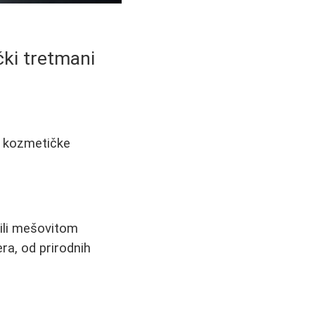
ički tretmani
e, kozmetičke
ili mešovitom
ra, od prirodnih