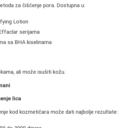
etoda za čišćenje pora. Dostupna u:
ifying Lotion
ffaclar serijama
ma sa BHA kiselinama
n
ama, ali može isušiti kožu.
mani
enje lica
nje kod kozmetičara može dati najbolje rezultate: