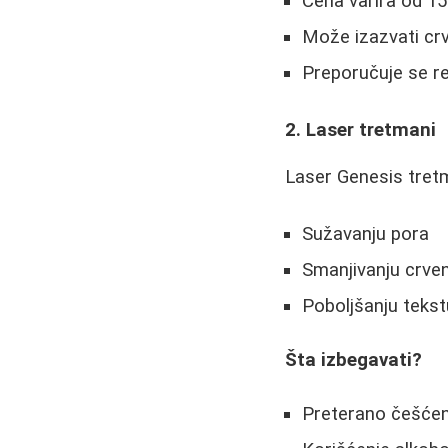
Cena varira od 1
Može izazvati crv
Preporučuje se r
2. Laser tretmani
Laser Genesis tret
Sužavanju pora
Smanjivanju crven
Poboljšanju teks
Šta izbegavati?
Preterano češćen