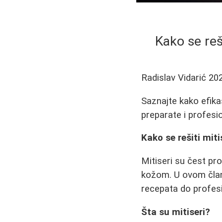
Kako se reši
Radislav Vidarić
20
Saznajte kako efika
preparate i profesi
Kako se rešiti miti
Mitiseri su čest p
kožom. U ovom člank
recepata do profes
Šta su mitiseri?