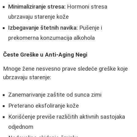
Minimaliziranje stresa:
Hormoni stresa
ubrzavaju starenje kože
Izbegavanje štetnih navika:
Pušenje i
prekomerna konzumacija alkohola
Česte Greške u Anti-Aging Negi
Mnoge žene nesvesno prave sledeće greške koje
ubrzavaju starenje:
Zanemarivanje zaštite od sunca zimi
Preterano eksfoliranje kože
Korišćenje previše različitih aktivnih sastojaka
odjednom