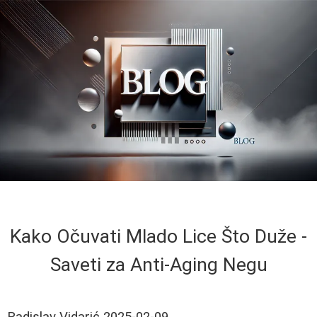
Kako Očuvati Mlado Lice Što Duže -
Saveti za Anti-Aging Negu
Radislav Vidarić
2025-02-09