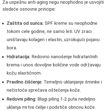
Za uspešnu anti-aging negu neophodno je usvojiti
sledeće osnovne principe:
Zaštita od sunca:
SPF kreme su neophodne
tokom cele godine, ne samo leti. UV zraci
uništavaju kolagen i elastin, uzrokujući pojavu
bora.
Hidratacija:
Redovno nanošenje hidratantnih
krema i unos dovoljne količine vode održavaju
kožu elastičnom.
Pravilno čišćenje:
Temeljno uklanjanje šminke i
nečistoća sprečava oštećenja kože.
Redovni piling:
Blagi piling 1-2 puta nedeljno
uklanja mrtve ćelije i podstiče obnovu kože.