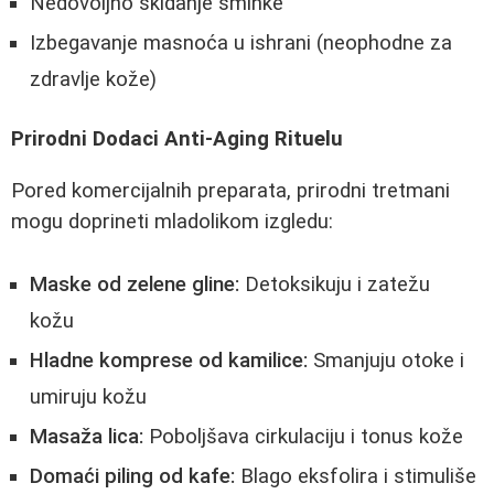
Nedovoljno skidanje šminke
Izbegavanje masnoća u ishrani (neophodne za
zdravlje kože)
Prirodni Dodaci Anti-Aging Rituelu
Pored komercijalnih preparata, prirodni tretmani
mogu doprineti mladolikom izgledu:
Maske od zelene gline:
Detoksikuju i zatežu
kožu
Hladne komprese od kamilice:
Smanjuju otoke i
umiruju kožu
Masaža lica:
Poboljšava cirkulaciju i tonus kože
Domaći piling od kafe:
Blago eksfolira i stimuliše