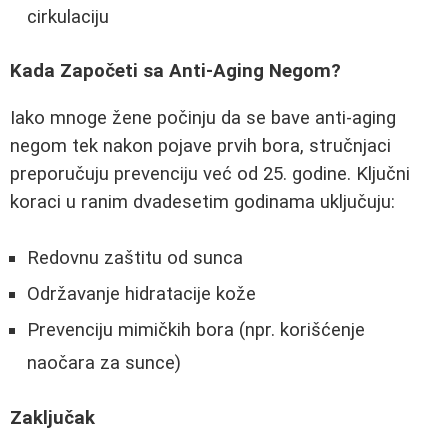
cirkulaciju
Kada Započeti sa Anti-Aging Negom?
Iako mnoge žene počinju da se bave anti-aging
negom tek nakon pojave prvih bora, stručnjaci
preporučuju prevenciju već od 25. godine. Ključni
koraci u ranim dvadesetim godinama uključuju:
Redovnu zaštitu od sunca
Održavanje hidratacije kože
Prevenciju mimičkih bora (npr. korišćenje
naočara za sunce)
Zaključak