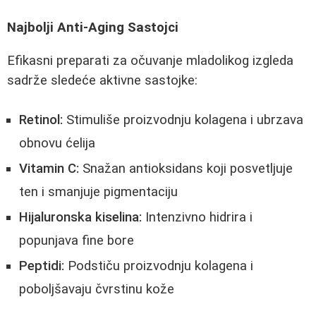
Najbolji Anti-Aging Sastojci
Efikasni preparati za očuvanje mladolikog izgleda
sadrže sledeće aktivne sastojke:
Retinol:
Stimuliše proizvodnju kolagena i ubrzava
obnovu ćelija
Vitamin C:
Snažan antioksidans koji posvetljuje
ten i smanjuje pigmentaciju
Hijaluronska kiselina:
Intenzivno hidrira i
popunjava fine bore
Peptidi:
Podstiču proizvodnju kolagena i
poboljšavaju čvrstinu kože