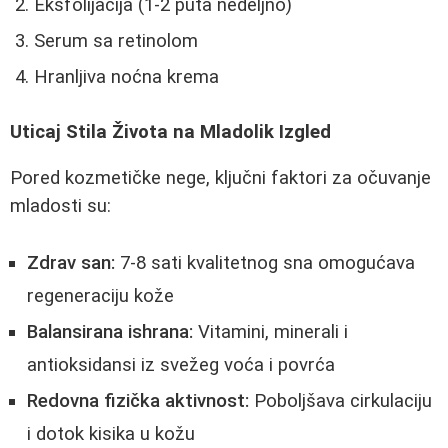
Eksfolijacija (1-2 puta nedeljno)
Serum sa retinolom
Hranljiva noćna krema
Uticaj Stila Života na Mladolik Izgled
Pored kozmetičke nege, ključni faktori za očuvanje
mladosti su:
Zdrav san:
7-8 sati kvalitetnog sna omogućava
regeneraciju kože
Balansirana ishrana:
Vitamini, minerali i
antioksidansi iz svežeg voća i povrća
Redovna fizička aktivnost:
Poboljšava cirkulaciju
i dotok kisika u kožu