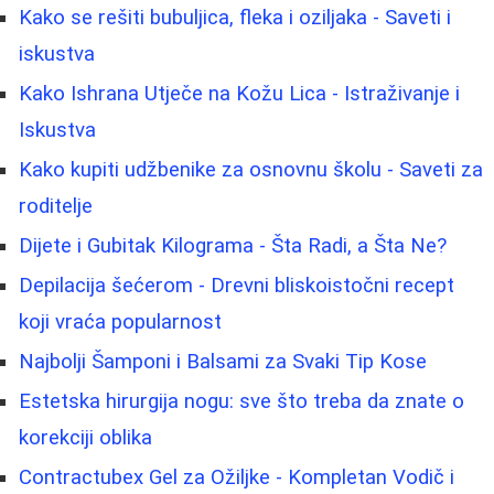
Kako se rešiti bubuljica, fleka i oziljaka - Saveti i
iskustva
Kako Ishrana Utječe na Kožu Lica - Istraživanje i
Iskustva
Kako kupiti udžbenike za osnovnu školu - Saveti za
roditelje
Dijete i Gubitak Kilograma - Šta Radi, a Šta Ne?
Depilacija šećerom - Drevni bliskoistočni recept
koji vraća popularnost
Najbolji Šamponi i Balsami za Svaki Tip Kose
Estetska hirurgija nogu: sve što treba da znate o
korekciji oblika
Contractubex Gel za Ožiljke - Kompletan Vodič i