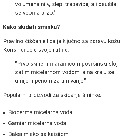
volumena ni v, slepi trepavice, a i osušila
se veoma brzo."
Kako skidati šminku?
Pravilno čišćenje lica je ključno za zdravu kožu.
Korisnici dele svoje rutine:
"Prvo skinem maramicom površinski sloj,
zatim micelarnom vodom, a na kraju se
umijem penom za umivanje."
Popularni proizvodi za skidanje šminke:
Bioderma micelarna voda
Garnier micelarna voda
Balea mleko sa kajsijom