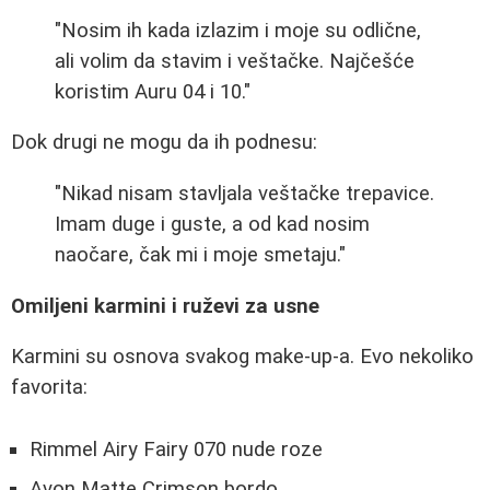
"Nosim ih kada izlazim i moje su odlične,
ali volim da stavim i veštačke. Najčešće
koristim Auru 04 i 10."
Dok drugi ne mogu da ih podnesu:
"Nikad nisam stavljala veštačke trepavice.
Imam duge i guste, a od kad nosim
naočare, čak mi i moje smetaju."
Omiljeni karmini i ruževi za usne
Karmini su osnova svakog make-up-a. Evo nekoliko
favorita:
Rimmel Airy Fairy 070 nude roze
Avon Matte Crimson bordo