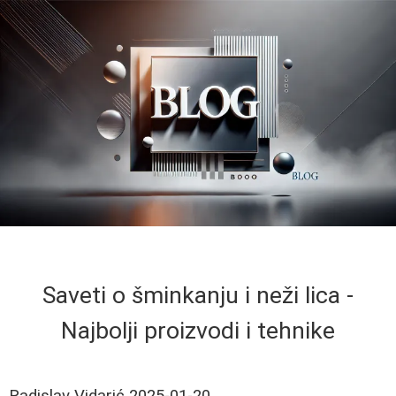
Saveti o šminkanju i neži lica -
Najbolji proizvodi i tehnike
Radislav Vidarić
2025-01-20