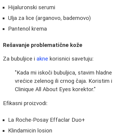
Hijaluronski serumi
Ulja za lice (arganovo, bademovo)
Pantenol krema
Rešavanje problematične kože
Za bubuljice i
akne
korisnici savetuju:
"Kada mi iskoči bubuljica, stavim hladne
vrećice zelenog ili crnog čaja. Koristim i
Clinique All About Eyes korektor."
Efikasni proizvodi:
La Roche-Posay Effaclar Duo+
Klindamicin losion