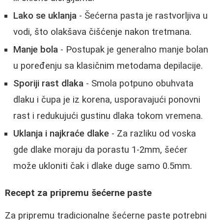
Lako se uklanja
- Šećerna pasta je rastvorljiva u
vodi, što olakšava čišćenje nakon tretmana.
Manje bola
- Postupak je generalno manje bolan
u poređenju sa klasičnim metodama depilacije.
Sporiji rast dlaka
- Smola potpuno obuhvata
dlaku i čupa je iz korena, usporavajući ponovni
rast i redukujući gustinu dlaka tokom vremena.
Uklanja i najkraće dlake
- Za razliku od voska
gde dlake moraju da porastu 1-2mm, šećer
može ukloniti čak i dlake duge samo 0.5mm.
Recept za pripremu šećerne paste
Za pripremu tradicionalne šećerne paste potrebni