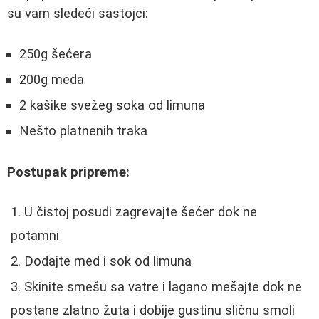
su vam sledeći sastojci:
250g šećera
200g meda
2 kašike svežeg soka od limuna
Nešto platnenih traka
Postupak pripreme:
U čistoj posudi zagrevajte šećer dok ne
potamni
Dodajte med i sok od limuna
Skinite smešu sa vatre i lagano mešajte dok ne
postane zlatno žuta i dobije gustinu sličnu smoli