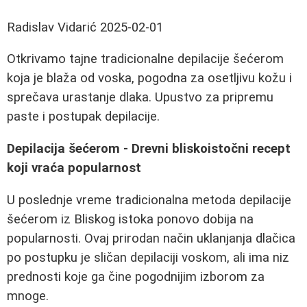
Radislav Vidarić
2025-02-01
Otkrivamo tajne tradicionalne depilacije šećerom
koja je blaža od voska, pogodna za osetljivu kožu i
sprečava urastanje dlaka. Upustvo za pripremu
paste i postupak depilacije.
Depilacija šećerom - Drevni bliskoistočni recept
koji vraća popularnost
U poslednje vreme tradicionalna metoda depilacije
šećerom iz Bliskog istoka ponovo dobija na
popularnosti. Ovaj prirodan način uklanjanja dlačica
po postupku je sličan depilaciji voskom, ali ima niz
prednosti koje ga čine pogodnijim izborom za
mnoge.