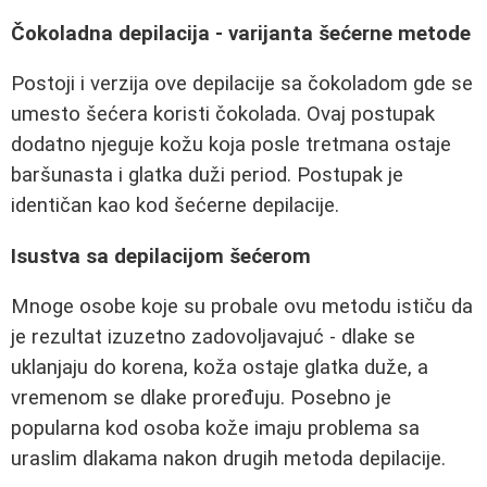
Čokoladna depilacija - varijanta šećerne metode
Postoji i verzija ove depilacije sa čokoladom gde se
umesto šećera koristi čokolada. Ovaj postupak
dodatno njeguje kožu koja posle tretmana ostaje
baršunasta i glatka duži period. Postupak je
identičan kao kod šećerne depilacije.
Isustva sa depilacijom šećerom
Mnoge osobe koje su probale ovu metodu ističu da
je rezultat izuzetno zadovoljavajuć - dlake se
uklanjaju do korena, koža ostaje glatka duže, a
vremenom se dlake proređuju. Posebno je
popularna kod osoba kože imaju problema sa
uraslim dlakama nakon drugih metoda depilacije.