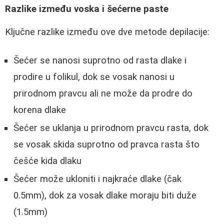
Razlike između voska i šećerne paste
Ključne razlike između ove dve metode depilacije:
Šećer se nanosi suprotno od rasta dlake i
prodire u folikul, dok se vosak nanosi u
prirodnom pravcu ali ne može da prodre do
korena dlake
Šećer se uklanja u prirodnom pravcu rasta, dok
se vosak skida suprotno od pravca rasta što
češće kida dlaku
Šećer može ukloniti i najkraće dlake (čak
0.5mm), dok za vosak dlake moraju biti duže
(1.5mm)