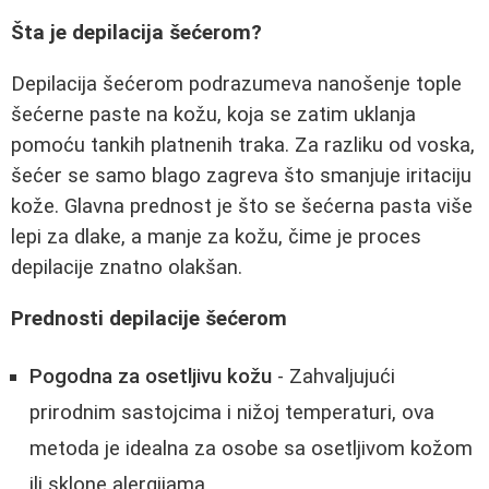
Šta je depilacija šećerom?
Depilacija šećerom podrazumeva nanošenje tople
šećerne paste na kožu, koja se zatim uklanja
pomoću tankih platnenih traka. Za razliku od voska,
šećer se samo blago zagreva što smanjuje iritaciju
kože. Glavna prednost je što se šećerna pasta više
lepi za dlake, a manje za kožu, čime je proces
depilacije znatno olakšan.
Prednosti depilacije šećerom
Pogodna za osetljivu kožu
- Zahvaljujući
prirodnim sastojcima i nižoj temperaturi, ova
metoda je idealna za osobe sa osetljivom kožom
ili sklone alergijama.