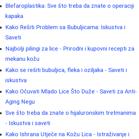
Blefaroplastika: Sve što treba da znate o operaciji
kapaka
Kako Rešiti Problem sa Bubuljicama: Iskustva i
Saveti
Najbolji pilingi za lice - Prirodni i kupovni recepti za
mekanu kožu
Kako se rešiti bubuljica, fleka i oziljaka - Saveti i
iskustva
Kako Očuvati Mlado Lice Što Duže - Saveti za Anti-
Aging Negu
Sve što treba da znate o hijaluronskim tretmanima
- Iskustva i saveti
Kako Ishrana Utječe na Kožu Lica - Istraživanje i