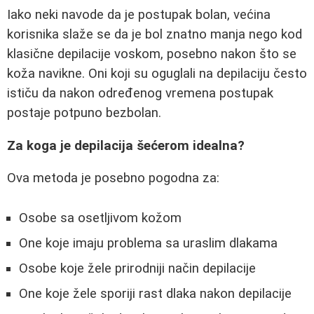
Iako neki navode da je postupak bolan, većina
korisnika slaže se da je bol znatno manja nego kod
klasične depilacije voskom, posebno nakon što se
koža navikne. Oni koji su oguglali na depilaciju često
ističu da nakon određenog vremena postupak
postaje potpuno bezbolan.
Za koga je depilacija šećerom idealna?
Ova metoda je posebno pogodna za:
Osobe sa osetljivom kožom
One koje imaju problema sa uraslim dlakama
Osobe koje žele prirodniji način depilacije
One koje žele sporiji rast dlaka nakon depilacije