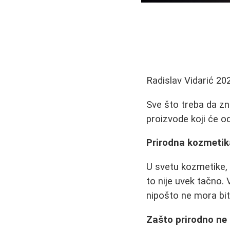
Radislav Vidarić
20
Sve što treba da zna
proizvode koji će o
Prirodna kozmetika
U svetu kozmetike, 
to nije uvek tačno. 
nipošto ne mora bi
Zašto prirodno ne