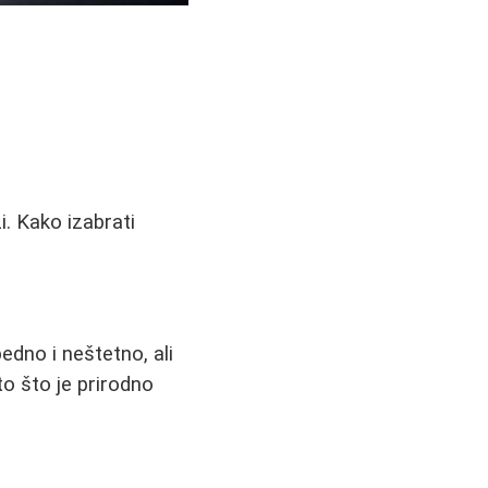
i. Kako izabrati
edno i neštetno, ali
to što je prirodno