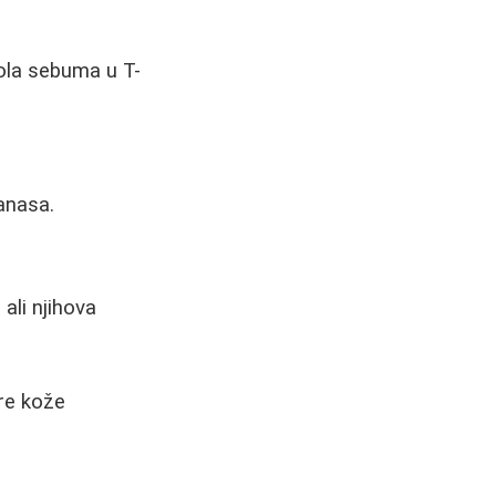
ola sebuma u T-
tanasa.
ali njihova
ure kože