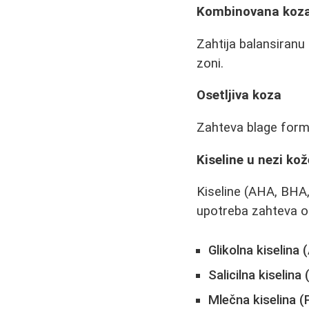
Kombinovana koz
Zahtija balansiranu
zoni.
Osetljiva koza
Zahteva blage formu
Kiseline u nezi kož
Kiseline (AHA, BHA
upotreba zahteva o
Glikolna kiselina
Salicilna kiselina
Mlečna kiselina 