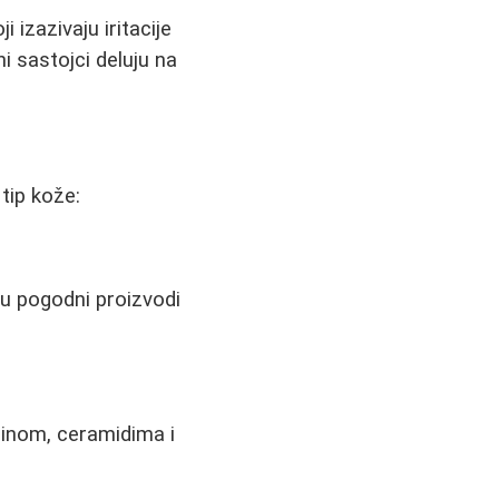
 izazivaju iritacije
ni sastojci deluju na
tip kože:
su pogodni proizvodi
elinom, ceramidima i