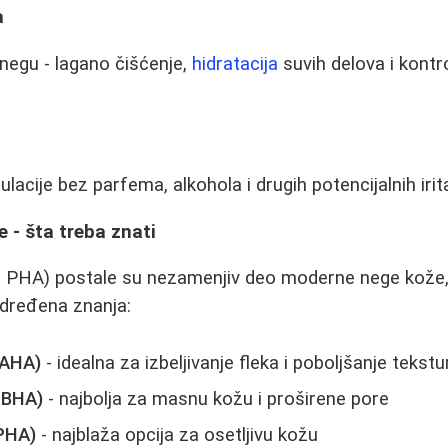
a
 negu - lagano čišćenje,
hidratacija
suvih delova i kontr
lacije bez parfema, alkohola i drugih potencijalnih iri
e - šta treba znati
, PHA) postale su nezamenjiv deo moderne nege kože, 
dređena znanja:
 (AHA)
- idealna za izbeljivanje fleka i poboljšanje tekst
 (BHA)
- najbolja za masnu kožu i proširene pore
(PHA)
- najblaža opcija za osetljivu kožu