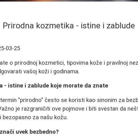
Prirodna kozmetika - istine i zablude
25-03-25
te o prirodnoj kozmetici, tipovima kože i pravilnoj nez
dgovarati vašoj koži i godinama.
 - istine i zablude koje morate da znate
termin "prirodno" često se koristi kao sinonim za bezb
Važno je razgraničiti ove pojmove i biti svestan da neš
ti bezopasno za našu kožu.
 znači uvek bezbedno?