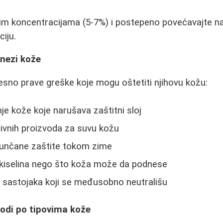
žim koncentracijama (5-7%) i postepeno povećavajte n
ciju.
 nezi kože
no prave greške koje mogu oštetiti njihovu kožu:
je kože koje narušava zaštitni sloj
ivnih proizvoda za suvu kožu
unčane zaštite tokom zime
kiselina nego što koža može da podnese
 sastojaka koji se međusobno neutrališu
vodi po tipovima kože