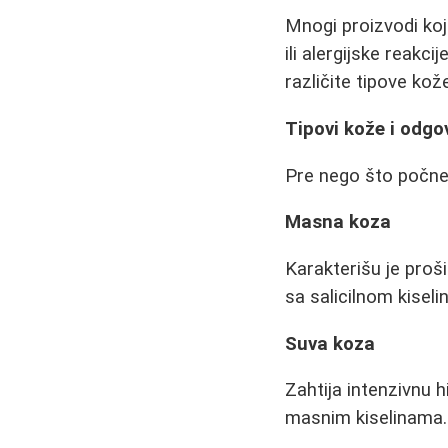
Mnogi proizvodi koji
ili alergijske reakci
različite tipove kož
Tipovi kože i odg
Pre nego što počnet
Masna koza
Karakterišu je proš
sa salicilnom kisel
Suva koza
Zahtija intenzivnu 
masnim kiselinama.