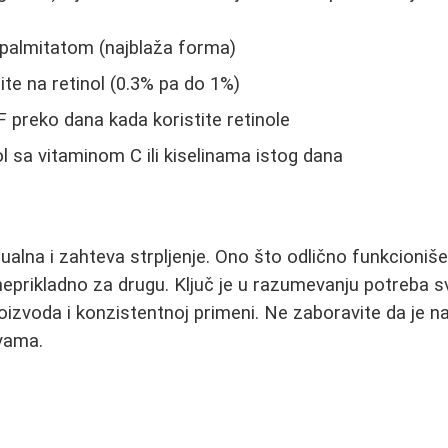
l palmitatom (najblaža forma)
te na retinol (0.3% pa do 1%)
F preko dana kada koristite retinole
l sa vitaminom C ili kiselinama istog dana
dualna i zahteva strpljenje. Ono što odlično funkcioniš
eprikladno za drugu. Ključ je u razumevanju potreba s
oizvoda i konzistentnoj primeni. Ne zaboravite da je n
vama.