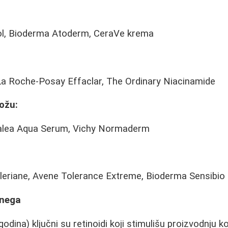
ol, Bioderma Atoderm, CeraVe krema
a Roche-Posay Effaclar, The Ordinary Niacinamide
ožu:
alea Aqua Serum, Vichy Normaderm
eriane, Avene Tolerance Extreme, Bioderma Sensibio
 nega
odina) ključni su retinoidi koji stimulišu proizvodnju k