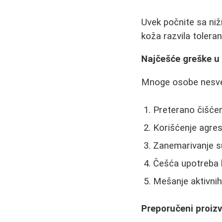
Uvek počnite sa ni
koža razvila toleran
Najčešće greške u
Mnoge osobe nesves
Preterano čišćen
Korišćenje agres
Zanemarivanje s
Češća upotreba 
Mešanje aktivnih
Preporučeni proiz