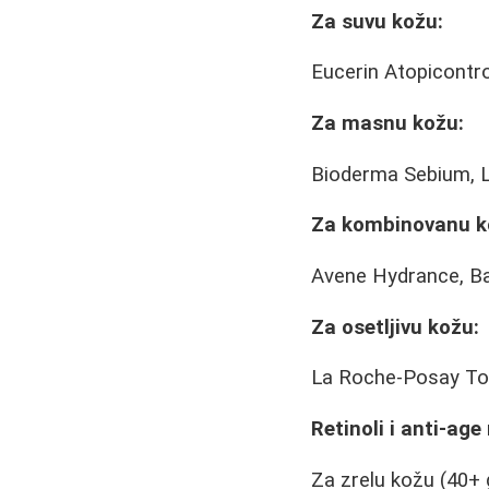
Za suvu kožu:
Eucerin Atopicontr
Za masnu kožu:
Bioderma Sebium, L
Za kombinovanu k
Avene Hydrance, B
Za osetljivu kožu:
La Roche-Posay Tol
Retinoli i anti-age
Za zrelu kožu (40+ g