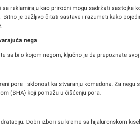
 se reklamiraju kao prirodni mogu sadržati sastojke koji
je. Bitno je pažljivo čitati sastave i razumeti kako pojedi
e.
ovarajuća nega
e sa bilo kojom negom, ključno je da prepoznate svoj 
ireni pore i sklonost ka stvaranju komedona. Za negu 
inom (BHA) koji pomažu u čišćenju pora.
hidrataciju. Dobri izbori su kreme sa hijaluronskom kis