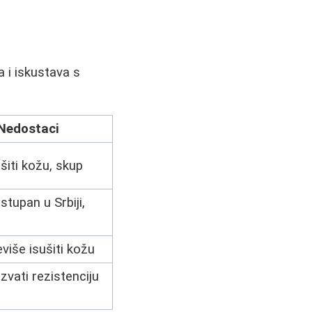
 i iskustava s
Nedostaci
šiti kožu, skup
tupan u Srbiji,
više isušiti kožu
vati rezistenciju