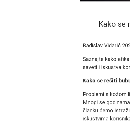
Kako se re
Radislav Vidarić
20
Saznajte kako efikas
saveti i iskustva kor
Kako se rešiti bubu
Problemi s kožom lic
Mnogi se godinama b
članku ćemo istraži
iskustvima korisnik