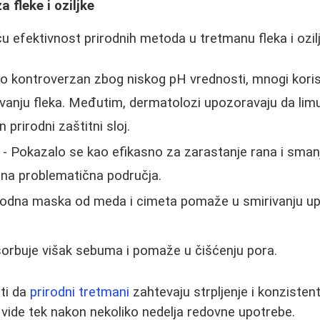
a fleke i oziljke
ču efektivnost prirodnih metoda u tretmanu fleka i ozil
ko kontroverzan zbog niskog pH vrednosti, mnogi korisn
vanju fleka. Međutim, dermatolozi upozoravaju da lim
n prirodni zaštitni sloj.
- Pokazalo se kao efikasno za zarastanje rana i smanj
 na problematična područja.
rodna maska od meda i cimeta pomaže u smirivanju upa
orbuje višak sebuma i pomaže u čišćenju pora.
ti da
prirodni tretmani
zahtevaju strpljenje i konzisten
 vide tek nakon nekoliko nedelja redovne upotrebe.