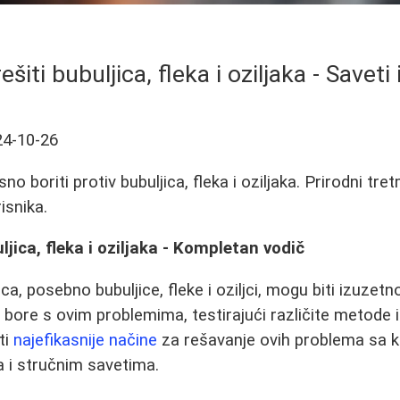
šiti bubuljica, fleka i oziljaka - Saveti
24-10-26
no boriti protiv bubuljica, fleka i oziljaka. Prirodni tr
isnika.
ljica, fleka i oziljaka - Kompletan vodič
a, posebno bubuljice, fleke i oziljci, mogu biti izuzetno
ore s ovim problemima, testirajući različite metode 
ti
najefikasnije načine
za rešavanje ovih problema sa k
a i stručnim savetima.