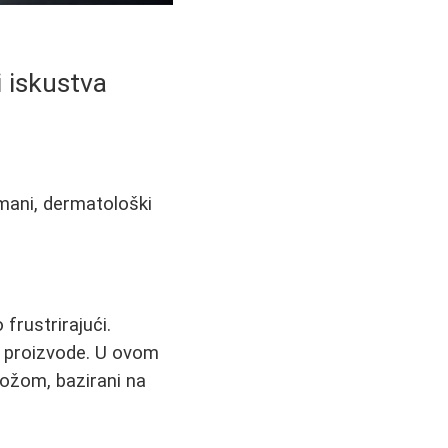
 i iskustva
etmani, dermatološki
 frustrirajući.
i proizvode. U ovom
ožom, bazirani na