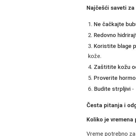
Najčešći saveti za 
Ne čačkajte bubu
Redovno hidriraj
Koristite blage 
kože.
Zaštitite kožu 
Proverite horm
Budite strpljivi
- 
Česta pitanja i od
Koliko je vremena
Vreme potrebno za 