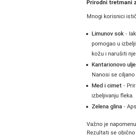
Prirodni tretmani z
Mnogi korisnici isti
Limunov sok
- Ia
pomogao u izbelji
kožu i narušiti nje
Kantarionovo ulje
Nanosi se ciljano
Med i cimet
- Pri
izbeljivanju fleka.
Zelena glina
- Aps
Važno je napomenu
Rezultati se obično