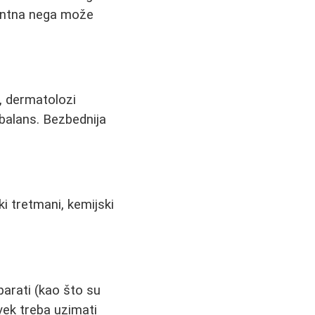
tentna nega može
, dermatolozi
 balans. Bezbednija
ki tretmani, kemijski
parati (kao što su
vek treba uzimati