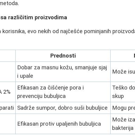
metoda.
 sa različitim proizvodima
 korisnika, evo nekih od najčešće pominjanih proizvoda
Prednosti
Dobar za masnu kožu, smanjuje sjaj
Može isu
i upale
Efikasan za čišćenje pora i
Teško dos
A 2%
prevenciju bubuljica
skup
parati
Sadrže sumpor, dobro suši bubuljice
Mogu pre
Može izaz
Efikasan protiv upaljenih bubuljica
bakterija