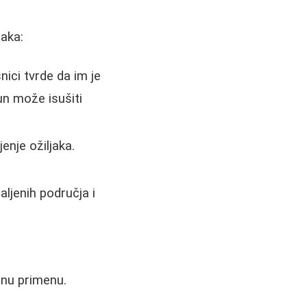
jaka:
ici tvrde da im je
un može isušiti
enje ožiljaka.
ljenih područja i
tnu primenu.