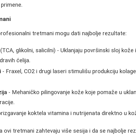
 primene.
mani
profesionalni tretmani mogu dati najbolje rezultate:
(TCA, glikolni, salicilni) - Uklanjaju površinski sloj kože 
dravih ćelija.
i
- Fraxel, CO2 i drugi laseri stimulišu produkciju kolag
ija
- Mehaničko pilingovanje kože koje pomaže u uklanja
racije.
rizgavanje koktela vitamina i nutrijenata direktno u ko
a ovi tretmani zahtevaju više sesija i da se najbolje re