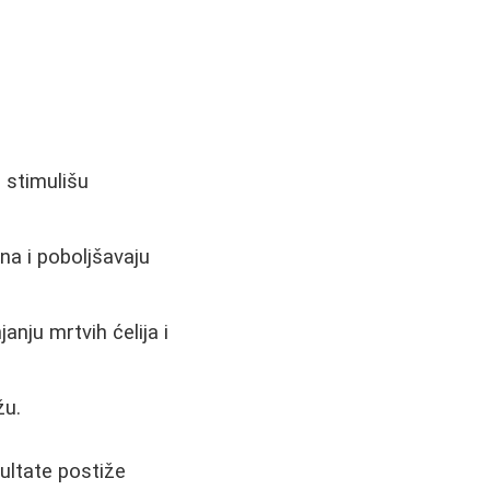
i stimulišu
ena i poboljšavaju
nju mrtvih ćelija i
žu.
zultate postiže