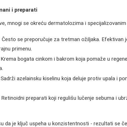
ani i preparati
jeve, mnogi se okreću dermatolozima i specijalizovanim
 Često se preporučuje za tretman ožiljaka. Efektivan je
rajnu primenu.
 Krema bogata cinkom i bakrom koja pomaže u regenera
a.
 Sadrži azelainsku kiselinu koja deluje protiv upala i po
 Retinoidni preparati koji regulišu lučenje sebuma i ub
ču da je ključ uspeha u konzistentnosti - rezultati se 