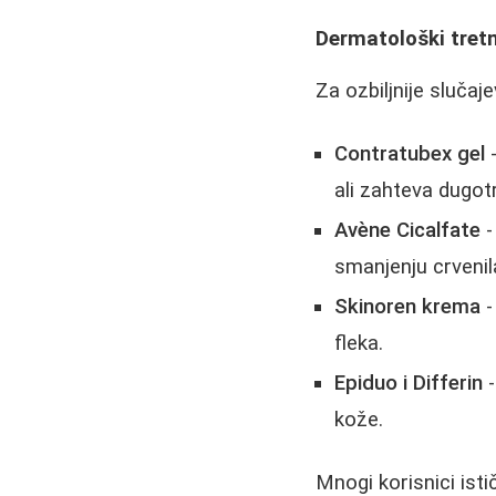
Dermatološki tretm
Za ozbiljnije sluča
Contratubex gel
-
ali zahteva dugot
Avène Cicalfate
-
smanjenju crvenil
Skinoren krema
-
fleka.
Epiduo i Differin
-
kože.
Mnogi korisnici isti