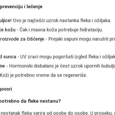
prevenciju i lečenje
ljice!
Ovo je najčešći uzrok nastanka fleka i ožiljaka.
te kožu
- Čak i masna koža potrebuje hidrataciju.
proizvode za čišćenje
- Prejaki sapuni mogu narušiti pri
od sunca
- UV zraci mogu pogoršati izgled fleka i ožilja
one
- Hormonski disbalans je čest uzrok upornih bubulji
Koži je potrebno vreme da se regeneriše.
govori
 potrebno da fleke nestanu?
nestanak fleka varira od osobe do osobe. U proseku,