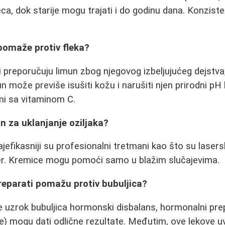
ca, dok starije mogu trajati i do godinu dana. Konzis
.
 pomaže protiv fleka?
i preporučuju limun zbog njegovog izbeljujućeg dejstva
n može previše isušiti kožu i narušiti njen prirodni pH
mi sa vitaminom C.
čin za uklanjanje oziljaka?
jefikasniji su profesionalni tretmani kao što su lasers
oler. Kremice mogu pomoći samo u blažim slučajevima.
reparati pomažu protiv bubuljica?
e uzrok bubuljica hormonski disbalans, hormonalni pre
le) mogu dati odlične rezultate. Međutim, ove lekove u