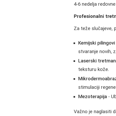
4-6 nedelja redovne
Profesionalni tret
Za teže slučajeve, 
Kemijski pilingovi
stvaranje novih, z
Laserski tretman
teksturu kože.
Mikrodermoabraz
stimulaciji regene
Mezoterapija
- Ub
Važno je naglasiti d