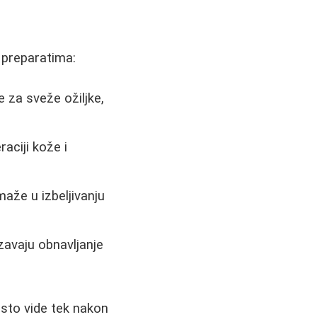
 preparatima:
 za sveže ožiljke,
ciji kože i
maže u izbeljivanju
rzavaju obnavljanje
često vide tek nakon