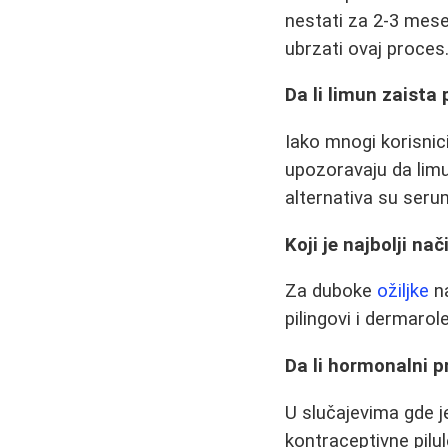
nestati za 2-3 mese
ubrzati ovaj proces
Da li limun zaista
Iako mnogi korisnic
upozoravaju da limu
alternativa su seru
Koji je najbolji na
Za duboke
ožiljke
na
pilingovi i dermar
Da li hormonalni p
U slučajevima gde j
kontraceptivne pilu