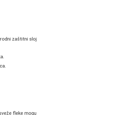
rodni zaštitni sloj
ka.
ca.
 sveže fleke mogu