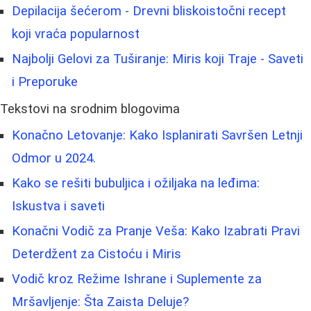
Depilacija šećerom - Drevni bliskoistočni recept
koji vraća popularnost
Najbolji Gelovi za Tuširanje: Miris koji Traje - Saveti
i Preporuke
Tekstovi na srodnim blogovima
Konačno Letovanje: Kako Isplanirati Savršen Letnji
Odmor u 2024.
Kako se rešiti bubuljica i ožiljaka na leđima:
Iskustva i saveti
Konačni Vodič za Pranje Veša: Kako Izabrati Pravi
Deterdžent za Cistoću i Miris
Vodič kroz Režime Ishrane i Suplemente za
Mršavljenje: Šta Zaista Deluje?