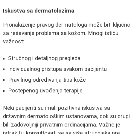
Iskustva sa dermatolozima
Pronalaženje pravog dermatologa može biti ključno
za rešavanje problema sa kožom. Mnogi ističu
važnost:
Stručnog i detaljnog pregleda
Individualnog pristupa svakom pacijentu
Pravilnog određivanja tipa kože
Postepenog uvođenja terapije
Neki pacijenti su imali pozitivna iskustva sa
državnim dermatološkim ustanovama, dok su drugi
bili zadovoljniji privatnim ordinacijama. Važno je
istražiti i konsultovati se sa više stručnjaka pre