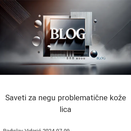
Saveti za negu problematične kože
lica
Radislav Vidarić
2024-07-09