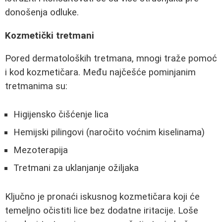
donošenja odluke.
Kozmetički tretmani
Pored dermatoloških tretmana, mnogi traže pomoć
i kod kozmetičara. Među najčešće pominjanim
tretmanima su:
Higijensko čišćenje lica
Hemijski pilingovi (naročito voćnim kiselinama)
Mezoterapija
Tretmani za uklanjanje ožiljaka
Ključno je pronaći iskusnog kozmetičara koji će
temeljno očistiti lice bez dodatne iritacije. Loše