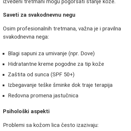
izvedeni tretmani mogu pogoršati stanje kože.
Saveti za svakodnevnu negu
Osim profesionalnih tretmana, važna je i pravilna
svakodnevna nega:
Blagi sapuni za umivanje (npr. Dove)
Hidratantne kreme pogodne za tip kože
Zaštita od sunca (SPF 50+)
Izbegavanje teške šminke dok traje terapija
Redovna promena jastučnica
Psihološki aspekti
Problemi sa kožom lica često izazivaju: