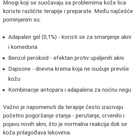
Mnogi koji se suočavaju sa problemima kože lica
koriste različite terapije i preparate. Među najčešće
pominjanim su:
Adapalen gel (0,1%) - koristi se za smanjenje akni
i komedona
Benzol peroksid - efektan protiv upaljenih akni
Dapsone - dnevna krema koja ne isušuje previše
kožu
Kombinacije antopara i adapalena za noćnu negu
Važno je napomenuti da terapije često izazivaju
početno pogoršanje stanja - perutanje, crvenilo i
pojavu novih akni, što je normalna reakcija dok se
koža prilagođava lekovima.