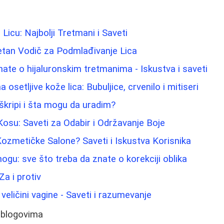
 Licu: Najbolji Tretmani i Saveti
etan Vodič za Podmlađivanje Lica
nate o hijaluronskim tretmanima - Iskustva i saveti
osetljive kože lica: Bubuljice, crvenilo i mitiseri
škripi i šta mogu da uradim?
Kosu: Saveti za Odabir i Održavanje Boje
ozmetičke Salone? Saveti i Iskustva Korisnika
nogu: sve što treba da znate o korekciji oblika
Za i protiv
 veličini vagine - Saveti i razumevanje
 blogovima