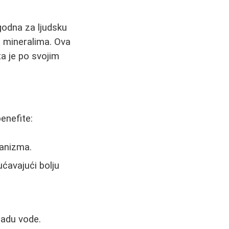
godna za ljudsku
a mineralima. Ova
ta je po svojim
enefite:
ganizma.
ćavajući bolju
radu vode.