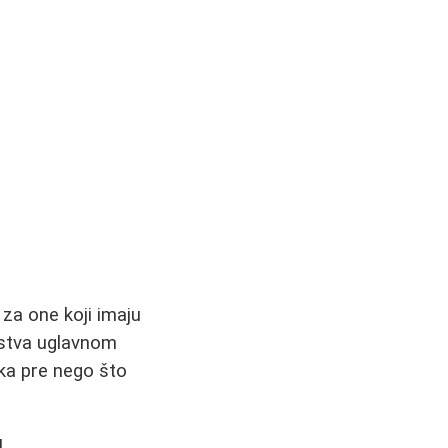
za one koji imaju
ustva uglavnom
aka pre nego što
!