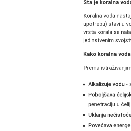
Šta je koralna vod
Koralna voda nasta
upotrebu) stavi u v
vrsta korala se nala
jedinstvenim svojst
Kako koralna voda
Prema istraživanjim
Alkalizuje vodu
- 
Poboljšava ćelijs
penetraciju u ćelij
Uklanja nečistoć
Povećava energet