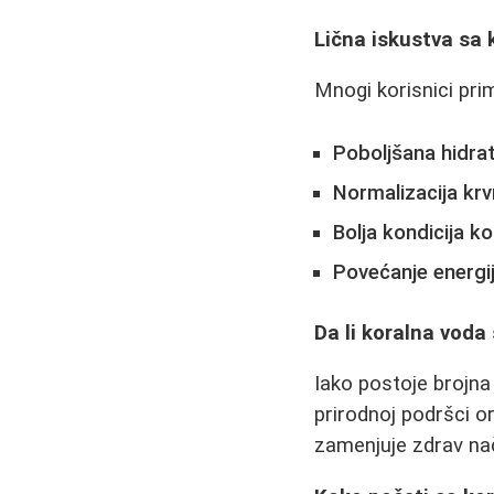
Lična iskustva sa
Mnogi korisnici pri
Poboljšana hidrat
Normalizacija krv
Bolja kondicija k
Povećanje energi
Da li koralna voda
Iako postoje brojna 
prirodnoj podršci o
zamenjuje zdrav nač