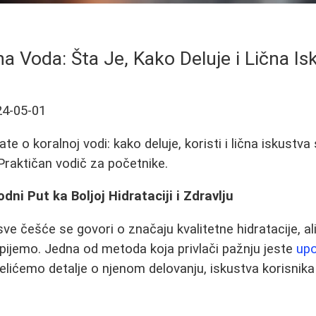
na Voda: Šta Je, Kako Deluje i Lična Is
24-05-01
te o koralnoj vodi: kako deluje, koristi i lična iskustva
Praktičan vodič za početnike.
dni Put ka Boljoj Hidrataciji i Zdravlju
ve češće se govori o značaju kvalitetne hidratacije, al
pijemo. Jedna od metoda koja privlači pažnju jeste
upo
lićemo detalje o njenom delovanju, iskustva korisnika