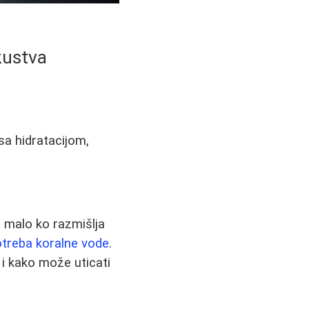
kustva
 sa hidratacijom,
i malo ko razmišlja
treba koralne vode
.
 i kako može uticati