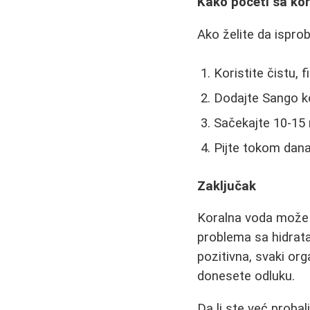
Kako početi sa k
Ako želite da ispro
Koristite čistu, f
Dodajte Sango ko
Sačekajte 10-15 
Pijte tokom dan
Zaključak
Koralna voda može 
problema sa hidrata
pozitivna, svaki org
donesete odluku.
Da li ste već proba