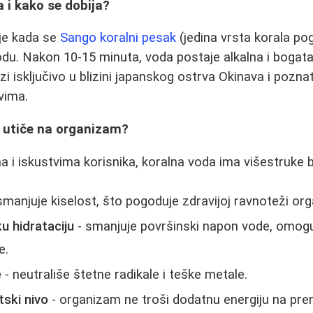
a i kako se dobija?
je kada se
Sango koralni pesak
(jedina vrsta korala po
odu. Nakon 10-15 minuta, voda postaje alkalna i bogat
zi isključivo u blizini japanskog ostrva Okinava i pozna
vima.
 utiče na organizam?
a i iskustvima korisnika, koralna voda ima višestruke b
smanjuje kiselost, što pogoduje zdravijoj ravnoteži or
ku hidrataciju
- smanjuje površinski napon vode, omogu
e.
e
- neutrališe štetne radikale i teške metale.
ski nivo
- organizam ne troši dodatnu energiju na pre