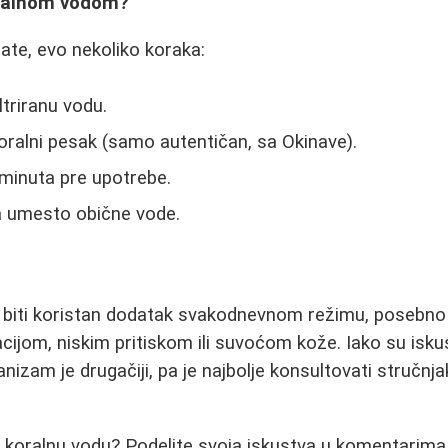
oralnom vodom?
bate, evo nekoliko koraka:
iltriranu vodu.
ralni pesak (samo autentičan, sa Okinave).
minuta pre upotrebe.
a umesto obične vode.
biti koristan dodatak svakodnevnom režimu, posebno 
cijom, niskim pritiskom ili suvoćom kože. Iako su isk
anizam je drugačiji, pa je najbolje konsultovati stručnj
li koralnu vodu? Podelite svoja iskustva u komentarima