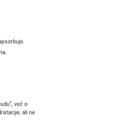
apsorbuje.
na.
čudu", već o
atacije, ali ne