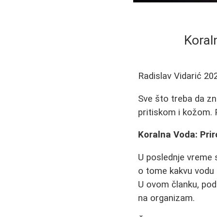
Koral
Radislav Vidarić
20
Sve što treba da zna
pritiskom i kožom. 
Koralna Voda: Priro
U poslednje vreme s
o tome kakvu vodu 
U ovom članku, pode
na organizam.