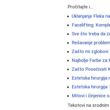
Pročitajte i...
Uklanjanje Fleka na
Facelifting: Kompl
Sve što treba da z
Rešavanje problema 
Zašto mi zglobovi 
Najbolje Farbe za 
Zašto Posećivati K
Estetska hirurgija 
Estetska hirurgija: 
Mitovi i činjenice o
Tekstovi na srodnim