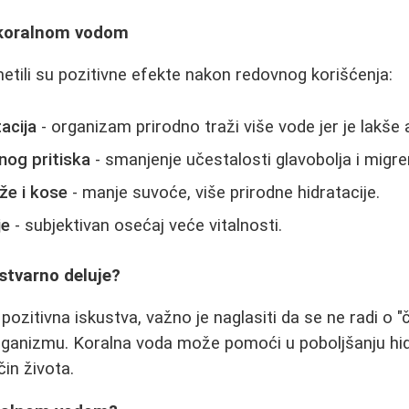
 koralnom vodom
metili su pozitivne efekte nakon redovnog korišćenja:
acija
- organizam prirodno traži više vode jer je lakše 
nog pritiska
- smanjenje učestalosti glavobolja i migre
ože i kose
- manje suvoće, više prirodne hidratacije.
je
- subjektivan osećaj veće vitalnosti.
 stvarno deluje?
pozitivna iskustva, važno je naglasiti da se ne radi o "
rganizmu. Koralna voda može pomoći u poboljšanju hidr
in života.