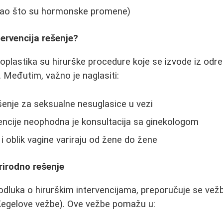
(kao što su hormonske promene)
ntervencija rešenje?
ioplastika su hirurške procedure koje se izvode iz odr
a. Međutim, važno je naglasiti:
ešenje za seksualne nesuglasice u vezi
encije neophodna je konsultacija sa ginekologom
 i oblik vagine variraju od žene do žene
rirodno rešenje
dluka o hirurškim intervencijama, preporučuje se vež
(Kegelove vežbe). Ove vežbe pomažu u: