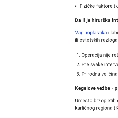
Fizičke faktore 
Da li je hirurška i
Vaginoplastika
i lab
ili estetskih razlog
Operacija nije r
Pre svake interv
Prirodna veličina
Kegelove vežbe - p
Umesto brzopletih o
karličnog regiona 