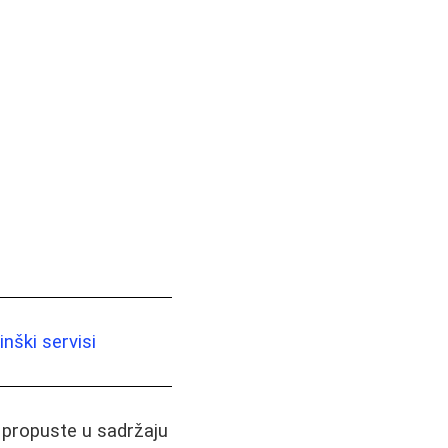
nški servisi
i propuste u sadržaju