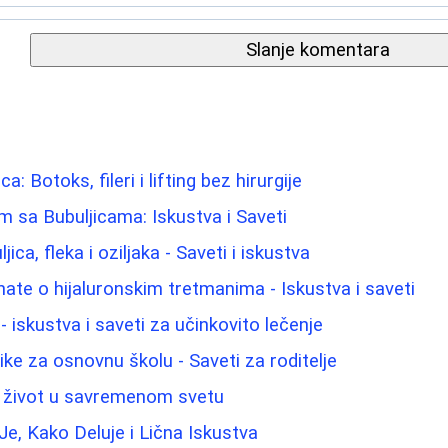
Slanje komentara
a: Botoks, fileri i lifting bez hirurgije
m sa Bubuljicama: Iskustva i Saveti
jica, fleka i oziljaka - Saveti i iskustva
nate o hijaluronskim tretmanima - Iskustva i saveti
 - iskustva i saveti za učinkovito lečenje
ike za osnovnu školu - Saveti za roditelje
v život u savremenom svetu
Je, Kako Deluje i Lična Iskustva