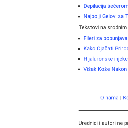
Depilacija šećerom
Najbolji Gelovi za T
Tekstovi na srodnim
Fileri za popunjava
Kako Ojačati Prir
Hijaluronske injekci
Višak Kože Nakon M
O nama
|
K
Urednici i autori ne 