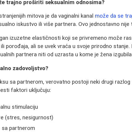
že trajno proširiti seksualnim odnosima?
tranjenijih mitova je da vaginalni kanal
može da se traj
ualno iskustvo ili više partnera. Ovo jednostavno nije 
rgan izuzetne elastičnosti koji se privremeno može ra
i porođaja, ali se uvek vraća u svoje prirodno stanje. 
ualnih partnera niti od uzrasta u kome je žena izgubila
ualno zadovoljstvo?
ksu sa partnerom, verovatno postoji neki drugi razlo
esti faktori uključuju:
alnu stimulaciju
e (stres, nesigurnost)
t sa partnerom