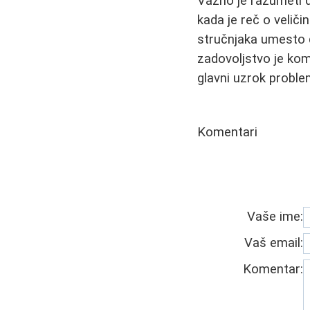
Važno je razumeti d
kada je reč o veliči
stručnjaka umesto d
zadovoljstvo je kom
glavni uzrok proble
Komentari
Vaše ime:
Vaš email:
Komentar: