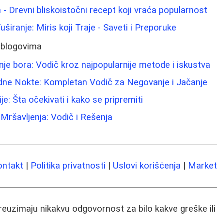
 - Drevni bliskoistočni recept koji vraća popularnost
uširanje: Miris koji Traje - Saveti i Preporuke
 blogovima
nje bora: Vodič kroz najpopularnije metode i iskustva
odne Nokte: Kompletan Vodič za Negovanje i Jačanje
je: Šta očekivati i kako se pripremiti
ršavljenja: Vodič i Rešenja
ontakt
|
Politika privatnosti
|
Uslovi korišćenja
|
Marketi
preuzimaju nikakvu odgovornost za bilo kakve greške il