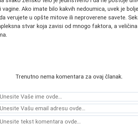
a svako žensko telo je jedinstveno i da ne postoje uni
ni vagine. Ako imate bilo kakvih nedoumica, uvek je bolj
a verujete u opšte mitove ili neproverene savete. Se
pleksna stvar koja zavisi od mnogo faktora, a veličina
ma.
Trenutno nema komentara za ovaj članak.