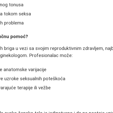
ćnog tonusa
ja tokom seksa
nih problema
ručnu pomoć?
h briga u vezi sa svojim reproduktivnim zdravljem, najb
 ginekologom. Profesionalac može:
e anatomske varijacije
ave uzroke seksualnih poteškoća
rajuće terapije ili vežbe