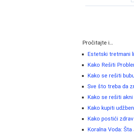
Pročitajte i...
Estetski tretmani lic
Kako Rešiti Proble
Kako se rešiti bubul
Sve što treba da z
Kako se rešiti akni
Kako kupiti udžben
Kako postići zdra
Koralna Voda: Šta 