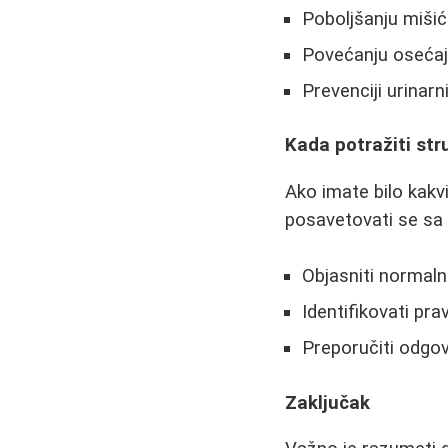
Poboljšanju miši
Povećanju oseća
Prevenciji urinar
Kada potražiti st
Ako imate bilo kakvi
posavetovati se sa
Objasniti normaln
Identifikovati pr
Preporučiti odgova
Zaključak