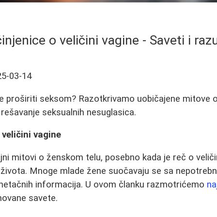
činjenice o veličini vagine - Saveti i r
25-03-14
e proširiti seksom? Razotkrivamo uobičajene mitove o v
rešavanje seksualnih nesuglasica.
 veličini vagine
ni mitovi o ženskom telu, posebno kada je reč o veličin
ivota. Mnoge mlade žene suočavaju se sa nepotrebn
netačnih informacija. U ovom članku razmotrićemo
na
novane savete.