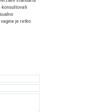
verzalni standardi
e konsultovati
ksualno
 vagine je retko