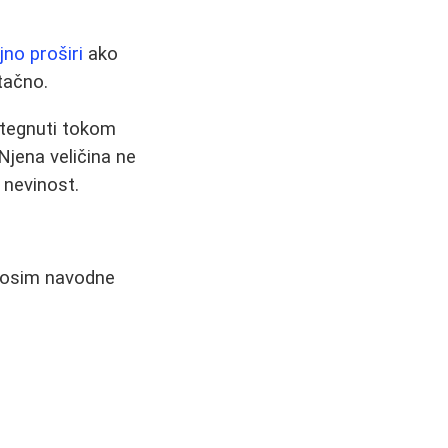
no proširi
ako
tačno.
stegnuti tokom
Njena veličina ne
 nevinost.
g osim navodne