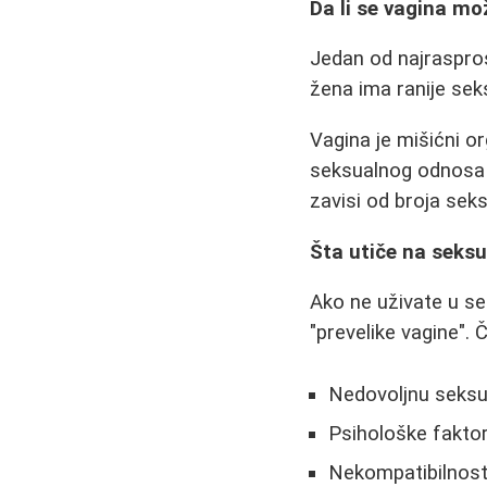
Da li se vagina mo
Jedan od najraspros
žena ima ranije seks
Vagina je mišićni o
seksualnog odnosa il
zavisi od broja seks
Šta utiče na seks
Ako ne uživate u se
"prevelike vagine". Č
Nedovoljnu seksu
Psihološke faktor
Nekompatibilnos