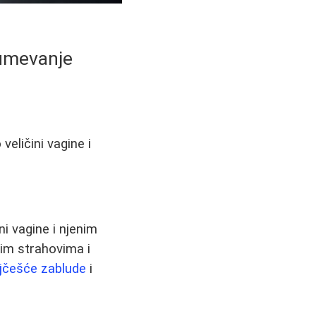
azumevanje
eličini vagine i
i vagine i njenim
im strahovima i
jčešće zablude
i