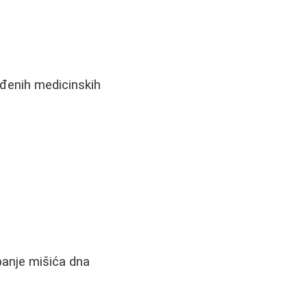
eđenih medicinskih
banje mišića dna