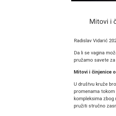
Mitovi i 
Radislav Vidarić
20
Da li se vagina mož
pružamo savete za 
Mitovi i činjenice o
U društvu kruže broj
promenama tokom ž
kompleksima zbog 
pružiti stručno zas