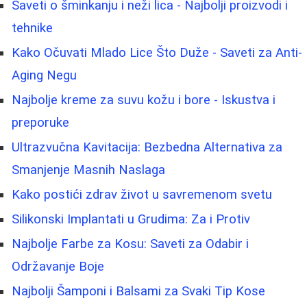
Saveti o šminkanju i neži lica - Najbolji proizvodi i
tehnike
Kako Očuvati Mlado Lice Što Duže - Saveti za Anti-
Aging Negu
Najbolje kreme za suvu kožu i bore - Iskustva i
preporuke
Ultrazvučna Kavitacija: Bezbedna Alternativa za
Smanjenje Masnih Naslaga
Kako postići zdrav život u savremenom svetu
Silikonski Implantati u Grudima: Za i Protiv
Najbolje Farbe za Kosu: Saveti za Odabir i
Održavanje Boje
Najbolji Šamponi i Balsami za Svaki Tip Kose