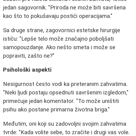
jedan sagovornik. "Priroda ne može biti savršena
kao što to pokušavaju postići operacijama."
Sa druge strane, zagovornici estetske hirurgije
ističu: "Lepše telo može značajno poboljšati
samopouzdanje. Ako nešto smeta i može se
popraviti, zašto ne?"
Psihološki aspekti
Nesigurnost često vodi ka preteranim zahvatima.
"Neki ljudi postaju opsednuti savršenim izgledom,"
primećuje jedan komentator. "To može uništiti
psihu ako postane primarna životna briga."
Međutim, oni koji su zadovoljni svojim zahvatima
tvrde: "Kada volite sebe, to zračite i drugi vas vole.