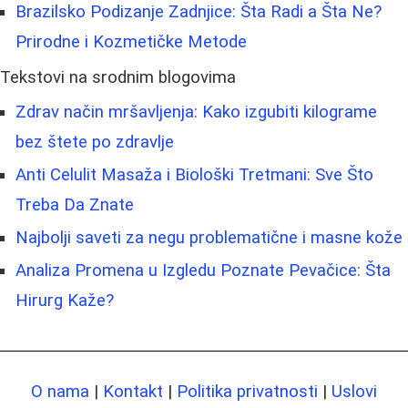
Brazilsko Podizanje Zadnjice: Šta Radi a Šta Ne?
Prirodne i Kozmetičke Metode
Tekstovi na srodnim blogovima
Zdrav način mršavljenja: Kako izgubiti kilograme
bez štete po zdravlje
Anti Celulit Masaža i Biološki Tretmani: Sve Što
Treba Da Znate
Najbolji saveti za negu problematične i masne kože
Analiza Promena u Izgledu Poznate Pevačice: Šta
Hirurg Kaže?
O nama
|
Kontakt
|
Politika privatnosti
|
Uslovi