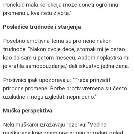
Ponekad mala korekcija može doneti ogromnu
promenu u kvalitetu života."
Posledice trudnoće i starjenja
Posebno emotivna tema su promene nakon
trudnoće: "Nakon dvoje dece, stomak mi je ostao
kao da sam u petom mesecu. Abdominoplastika mi
je vratila samopouzdanje," deli iskustvo jedna žena.
Protivnici ipak upozoravaju: "Treba prihvatiti
prirodne promene. Borbe protiv vremena su često
uzaludne i mogu izgledati neprirodno."
Muška perspektiva
Neki muškarci izražavaju rezervu: "Većina
muškaraca koje znam preferiraju prirodan izgled.