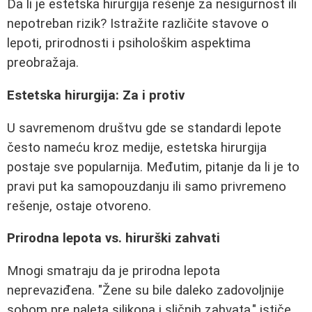
Da li je estetska hirurgija rešenje za nesigurnost ili
nepotreban rizik? Istražite različite stavove o
lepoti, prirodnosti i psihološkim aspektima
preobražaja.
Estetska hirurgija: Za i protiv
U savremenom društvu gde se standardi lepote
često nameću kroz medije, estetska hirurgija
postaje sve popularnija. Međutim, pitanje da li je to
pravi put ka samopouzdanju ili samo privremeno
rešenje, ostaje otvoreno.
Prirodna lepota vs. hirurški zahvati
Mnogi smatraju da je prirodna lepota
neprevaziđena. "Žene su bile daleko zadovoljnije
sobom pre naleta silikona i sličnih zahvata," ističe