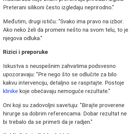
Preterani silikoni često izgledaju neprirodno."
Međutim, drugi ističu: "Svako ima pravo na izbor.
Ako neko želi da promeni nešto na svom telu, to je
njegova odluka."
Rizici i preporuke
Iskustva s neuspešnim zahvatima podsvesno
upozoravaju: "Pre nego što se odlučite za bilo
kakvu intervenciju, detaljno se raspitajte. Postoje
klinike
koje obećavaju nemoguće rezultate."
Oni koji su zadovoljni savetuju: "Birajte proverene
hirurge sa dobrim referencama. Dobar rezultat ne
bi trebalo da se primeti da je radjen."