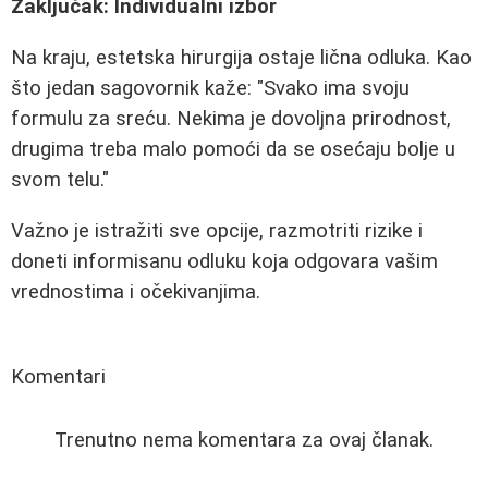
Zaključak: Individualni izbor
Na kraju, estetska hirurgija ostaje lična odluka. Kao
što jedan sagovornik kaže: "Svako ima svoju
formulu za sreću. Nekima je dovoljna prirodnost,
drugima treba malo pomoći da se osećaju bolje u
svom telu."
Važno je istražiti sve opcije, razmotriti rizike i
doneti informisanu odluku koja odgovara vašim
vrednostima i očekivanjima.
Komentari
Trenutno nema komentara za ovaj članak.