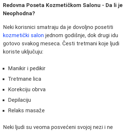
Redovna Poseta Kozmetičkom Salonu - Da li je
Neophodna?
Neki korisnici smatraju da je dovoljno posetiti
kozmetički salon
jednom godišnje, dok drugi idu
gotovo svakog meseca. Česti tretmani koje ljudi
koriste uključuju:
Manikir i pedikir
Tretmane lica
Korekciju obrva
Depilaciju
Relaks masaže
Neki ljudi su veoma posvećeni svojoj nezi i ne