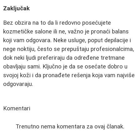
Zaključak
Bez obzira na to da li redovno posećujete
kozmetičke salone ili ne, važno je pronaći balans
koji vam odgovara. Neke usluge, poput depilacije i
nege noktiju, često se prepuštaju profesionalcima,
dok neki ljudi preferiraju da određene tretmane
obavljaju sami. Ključno je da se osećate dobro u
svojoj koži i da pronađete rešenja koja vam najviše
odgovaraju.
Komentari
Trenutno nema komentara za ovaj članak.