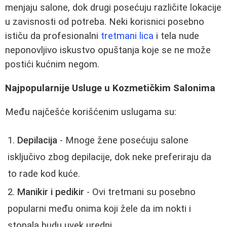
menjaju salone, dok drugi posećuju različite lokacije
u zavisnosti od potreba. Neki korisnici posebno
ističu da profesionalni
tretmani lica
i tela nude
neponovljivo iskustvo opuštanja koje se ne može
postići kućnim negom.
Najpopularnije Usluge u Kozmetičkim Salonima
Među najčešće korišćenim uslugama su:
Depilacija
- Mnoge žene posećuju salone
isključivo zbog depilacije, dok neke preferiraju da
to rade kod kuće.
Manikir i pedikir
- Ovi tretmani su posebno
popularni među onima koji žele da im nokti i
stopala budu uvek uredni.