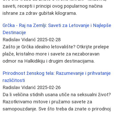
saveti, recepti i principi ovog popularnog načina
ishrane za zdrav gubitak kilograma.
Grčka - Raj na Zemlji: Saveti za Letovanje i Najlepše
Destinacije
Radislav Vidarić
2025-02-28
Zašto je Grčka idealno letovalište? Otkrijte prelepe
plaže, kristalno more i savete za nezaboravan
odmor na Halkidikiju i drugim destinacijama.
Prirodnost ženskog tela: Razumevanje i prihvatanje
različitosti
Radislav Vidarić
2025-02-26
Da li veličina stidnih usana utiče na seksualni život?
Razotkrivamo mitove i pružamo savete za
samopouzdanje. Sve što treba da znate o prirodnoj