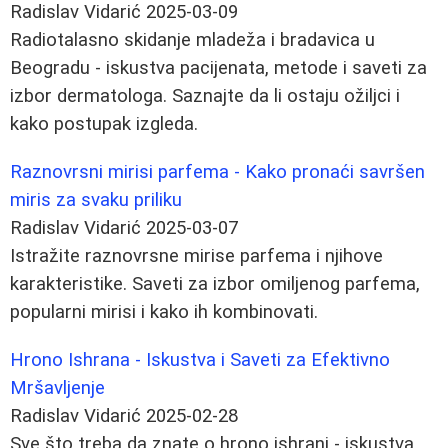
Radislav Vidarić
2025-03-09
Radiotalasno skidanje mladeža i bradavica u
Beogradu - iskustva pacijenata, metode i saveti za
izbor dermatologa. Saznajte da li ostaju ožiljci i
kako postupak izgleda.
Raznovrsni mirisi parfema - Kako pronaći savršen
miris za svaku priliku
Radislav Vidarić
2025-03-07
Istražite raznovrsne mirise parfema i njihove
karakteristike. Saveti za izbor omiljenog parfema,
popularni mirisi i kako ih kombinovati.
Hrono Ishrana - Iskustva i Saveti za Efektivno
Mršavljenje
Radislav Vidarić
2025-02-28
Sve što treba da znate o hrono ishrani - iskustva,