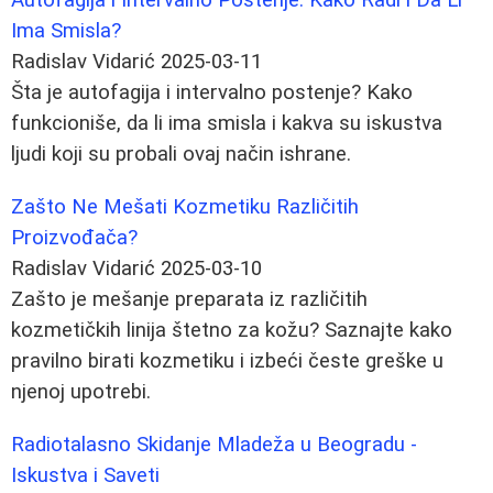
Ima Smisla?
Radislav Vidarić
2025-03-11
Šta je autofagija i intervalno postenje? Kako
funkcioniše, da li ima smisla i kakva su iskustva
ljudi koji su probali ovaj način ishrane.
Zašto Ne Mešati Kozmetiku Različitih
Proizvođača?
Radislav Vidarić
2025-03-10
Zašto je mešanje preparata iz različitih
kozmetičkih linija štetno za kožu? Saznajte kako
pravilno birati kozmetiku i izbeći česte greške u
njenoj upotrebi.
Radiotalasno Skidanje Mladeža u Beogradu -
Iskustva i Saveti