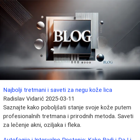
Najbolji tretmani i saveti za negu kože lica
Radislav Vidarić
2025-03-11
Saznajte kako poboljšati stanje svoje kože putem
profesionalnih tretmana i prirodnih metoda. Saveti
za lečenje akni, oziljaka i fleka.
Autofagija i Intervalno Postenje: Kako Radi i Da Li