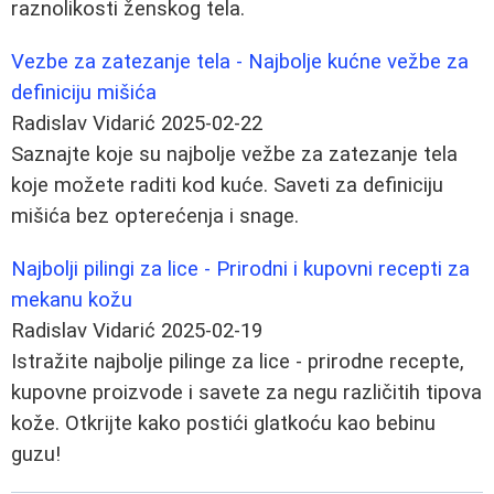
raznolikosti ženskog tela.
Vezbe za zatezanje tela - Najbolje kućne vežbe za
definiciju mišića
Radislav Vidarić
2025-02-22
Saznajte koje su najbolje vežbe za zatezanje tela
koje možete raditi kod kuće. Saveti za definiciju
mišića bez opterećenja i snage.
Najbolji pilingi za lice - Prirodni i kupovni recepti za
mekanu kožu
Radislav Vidarić
2025-02-19
Istražite najbolje pilinge za lice - prirodne recepte,
kupovne proizvode i savete za negu različitih tipova
kože. Otkrijte kako postići glatkoću kao bebinu
guzu!