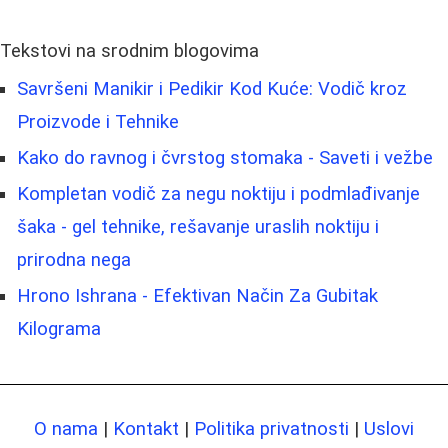
Tekstovi na srodnim blogovima
Savršeni Manikir i Pedikir Kod Kuće: Vodič kroz
Proizvode i Tehnike
Kako do ravnog i čvrstog stomaka - Saveti i vežbe
Kompletan vodič za negu noktiju i podmlađivanje
šaka - gel tehnike, rešavanje uraslih noktiju i
prirodna nega
Hrono Ishrana - Efektivan Način Za Gubitak
Kilograma
O nama
|
Kontakt
|
Politika privatnosti
|
Uslovi