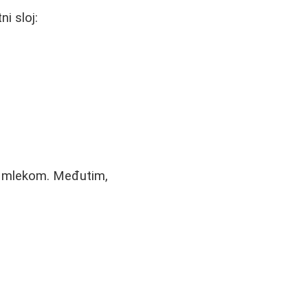
i sloj:
im mlekom. Međutim,