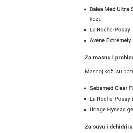
Balea Med Ultra 
kožu
La Roche-Posay T
Avene Extremely 
Za masnu i probl
Masnoj koži su potre
Sebamed Clear F
La Roche-Posay E
Uriage Hyseac ge
Za suvu i dehidrir