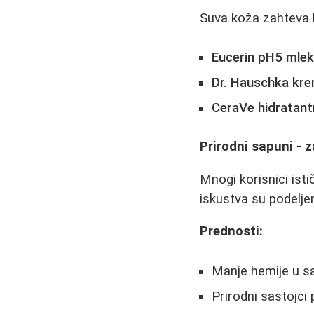
Suva koža zahteva h
Eucerin pH5 mlek
Dr. Hauschka kre
CeraVe hidratantn
Prirodni sapuni - z
Mnogi korisnici ist
iskustva su podelje
Prednosti:
Manje hemije u s
Prirodni sastojci