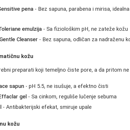
Sensitive pena
- Bez sapuna, parabena i mirisa, idealna 
oleriane emulzija
- Sa fiziološkim pH, ne zateže kožu
Gentle Cleanser
- Bez sapuna, odličan za nadraženu k
ematičnu kožu
bni preparati koji temeljno čiste pore, a da pritom ne 
ace sapun
- pH 5.5, ne isušuje, a efektno čisti
ffaclar gel
- Sa cinkom, reguliše lučenje sebuma
l
- Antibakterijski efekat, smiruje upale
anu kožu