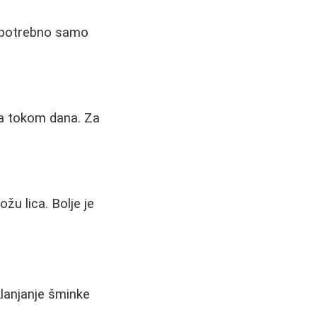
e potrebno samo
ja tokom dana. Za
žu lica. Bolje je
klanjanje šminke