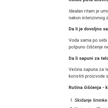
Idealan ritam je um
nakon intenzivnog zn
Da li je dovoljno 
Voda sama po sebi n
potpuno čišćenje ne
Da li sapuni za tel
Većina sapuna za tel
koristiti proizvode s
Rutina čišćenja - 
Skidanje šminke