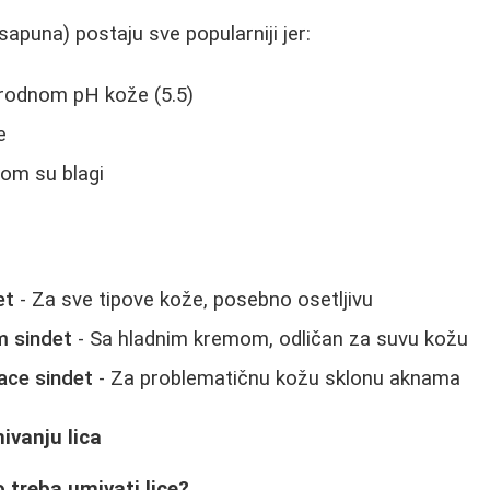
sapuna) postaju sve popularniji jer:
irodnom pH kože (5.5)
e
tom su blagi
et
- Za sve tipove kože, posebno osetljivu
m sindet
- Sa hladnim kremom, odličan za suvu kožu
ace sindet
- Za problematičnu kožu sklonu aknama
ivanju lica
 treba umivati lice?