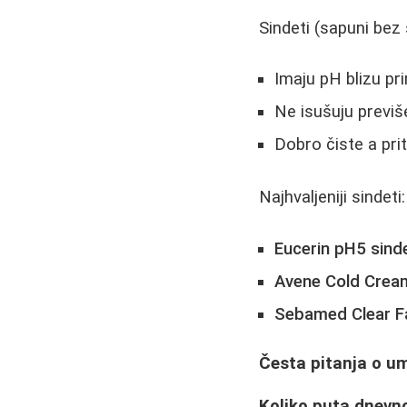
Sindeti (sapuni bez 
Imaju pH blizu pr
Ne isušuju previš
Dobro čiste a pri
Najhvaljeniji sindeti:
Eucerin pH5 sind
Avene Cold Crea
Sebamed Clear F
Česta pitanja o um
Koliko puta dnevno