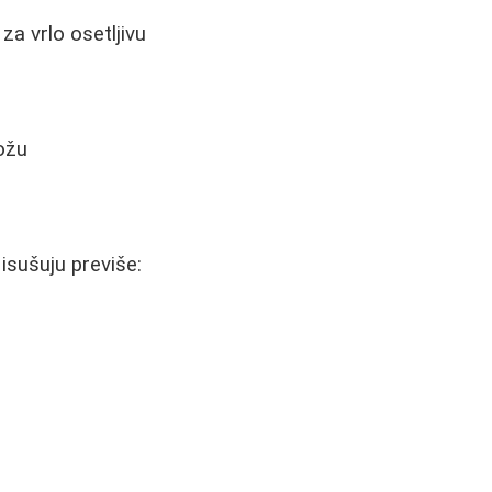
za vrlo osetljivu
ožu
isušuju previše: