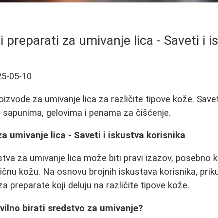
i preparati za umivanje lica - Saveti i 
25-05-10
roizvode za umivanje lica za različite tipove kože. Savet
o sapunima, gelovima i penama za čišćenje.
za umivanje lica - Saveti i iskustva korisnika
tva za umivanje lica može biti pravi izazov, posebno k
ičnu kožu. Na osnovu brojnih iskustava korisnika, priku
a preparate koji deluju na različite tipove kože.
vilno birati sredstvo za umivanje?