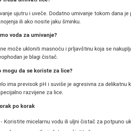
ivanje ujutru i uveče. Dodatno umivanje tokom dana j
ojenja ili ako nosite jaku šminku.
samo voda za umivanje?
e može ukloniti masnoću i prljavštinu koja se nakupl
ophodan je blagi čistač.
o mogu da se koriste za lice?
o ima previsok pH i suviše je agresivna za delikatnu ko
pecijalno razvijene za lice.
korak po korak
- Koristite micelarnu vodu ili uljni čistač za potpuno u