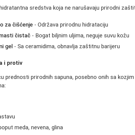
idratantna sredstva koja ne narušavaju prirodni zaštitn
o za čišćenje
- Održava prirodnu hidrataciju
masti čistač
- Bogat biljnim uljima, neguje suvu kožu
i gel
- Sa ceramidima, obnavlja zaštitnu barijeru
a i protiv
iču prednosti prirodnih sapuna, posebno onih sa kozj
na:
astavu
 poput meda, nevena, glina