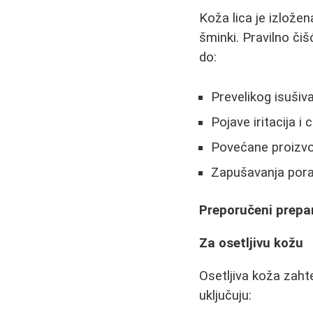
Koža lica je izložen
šminki. Pravilno či
do:
Prevelikog isušiv
Pojave iritacija i 
Povećane proizv
Zapušavanja pora 
Preporučeni prepar
Za osetljivu kožu
Osetljiva koža zaht
uključuju: