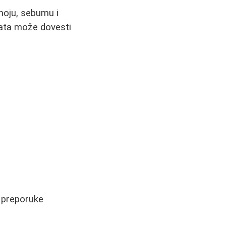
znoju, sebumu i
rata može dovesti
e preporuke