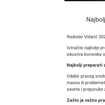
Najbolj
Radislav Vidarić
20
Istražite najbolje p
iskustva korisnika 
Najbolji preparati 
Odabir pravog sreds
masnu ili problemat
savete i preporuke z
Zašto je važno pra