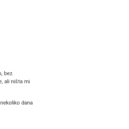
o, bez
, ali ništa mi
 nekoliko dana