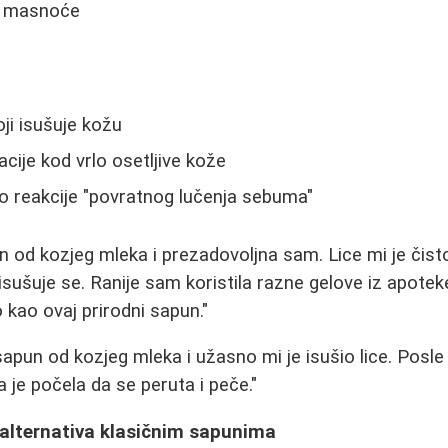
e masnoće
ji isušuje kožu
acije kod vrlo osetljive kože
 reakcije "povratnog lučenja sebuma"
n od kozjeg mleka i prezadovoljna sam. Lice mi je čist
 isušuje se. Ranije sam koristila razne gelove iz apoteke
 kao ovaj prirodni sapun."
apun od kozjeg mleka i užasno mi je isušio lice. Posle
 je počela da se peruta i peče."
 alternativa klasičnim sapunima