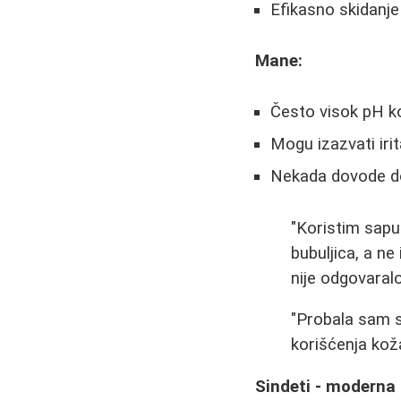
Efikasno skidanj
Mane:
Često visok pH ko
Mogu izazvati irit
Nekada dovode do
"Koristim sapu
bubuljica, a ne
nije odgovaralo
"Probala sam s
korišćenja koža
Sindeti - moderna