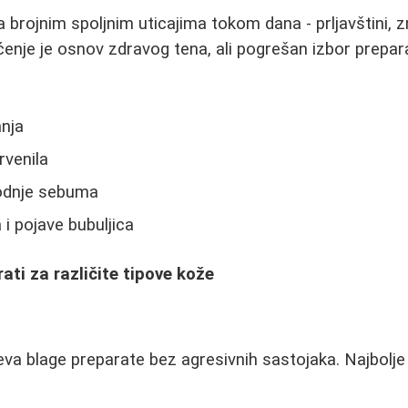
a brojnim spoljnim uticajima tokom dana - prljavštini, 
šćenje je osnov zdravog tena, ali pogrešan izbor prepa
anja
crvenila
odnje sebuma
i pojave bubuljica
ati za različite tipove kože
eva blage preparate bez agresivnih sastojaka. Najbolj