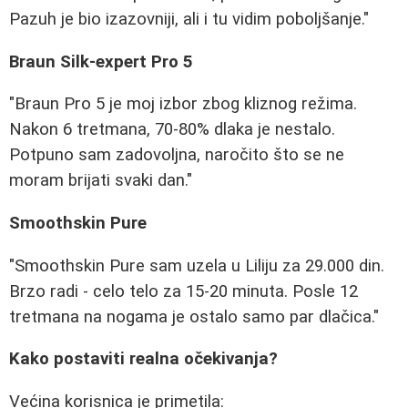
Pazuh je bio izazovniji, ali i tu vidim poboljšanje."
Braun Silk-expert Pro 5
"Braun Pro 5 je moj izbor zbog kliznog režima.
Nakon 6 tretmana, 70-80% dlaka je nestalo.
Potpuno sam zadovoljna, naročito što se ne
moram brijati svaki dan."
Smoothskin Pure
"Smoothskin Pure sam uzela u Liliju za 29.000 din.
Brzo radi - celo telo za 15-20 minuta. Posle 12
tretmana na nogama je ostalo samo par dlačica."
Kako postaviti realna očekivanja?
Većina korisnica je primetila: