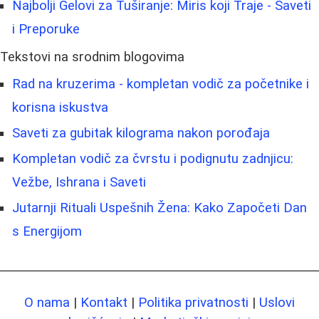
Najbolji Gelovi za Tuširanje: Miris koji Traje - Saveti
i Preporuke
Tekstovi na srodnim blogovima
Rad na kruzerima - kompletan vodič za početnike i
korisna iskustva
Saveti za gubitak kilograma nakon porođaja
Kompletan vodič za čvrstu i podignutu zadnjicu:
Vežbe, Ishrana i Saveti
Jutarnji Rituali Uspešnih Žena: Kako Započeti Dan
s Energijom
O nama
|
Kontakt
|
Politika privatnosti
|
Uslovi