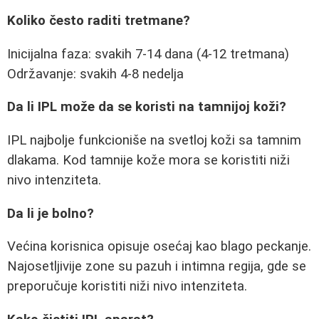
Koliko često raditi tretmane?
Inicijalna faza: svakih 7-14 dana (4-12 tretmana)
Održavanje: svakih 4-8 nedelja
Da li IPL može da se koristi na tamnijoj koži?
IPL najbolje funkcioniše na svetloj koži sa tamnim
dlakama. Kod tamnije kože mora se koristiti niži
nivo intenziteta.
Da li je bolno?
Većina korisnica opisuje osećaj kao blago peckanje.
Najosetljivije zone su pazuh i intimna regija, gde se
preporučuje koristiti niži nivo intenziteta.