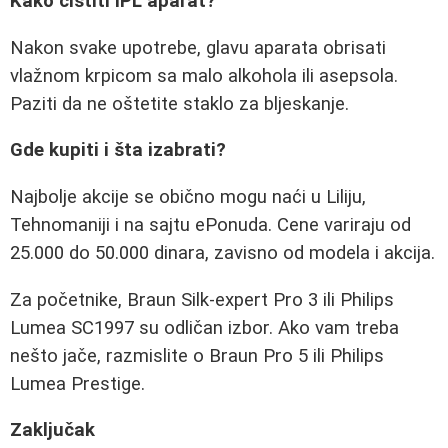
Kako čistiti IPL aparat?
Nakon svake upotrebe, glavu aparata obrisati
vlažnom krpicom sa malo alkohola ili asepsola.
Paziti da ne oštetite staklo za bljeskanje.
Gde kupiti i šta izabrati?
Najbolje akcije se obično mogu naći u Liliju,
Tehnomaniji i na sajtu ePonuda. Cene variraju od
25.000 do 50.000 dinara, zavisno od modela i akcija.
Za početnike, Braun Silk-expert Pro 3 ili Philips
Lumea SC1997 su odličan izbor. Ako vam treba
nešto jače, razmislite o Braun Pro 5 ili Philips
Lumea Prestige.
Zaključak