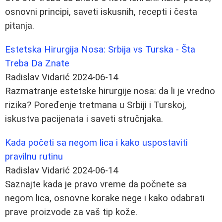
osnovni principi, saveti iskusnih, recepti i česta
pitanja.
Estetska Hirurgija Nosa: Srbija vs Turska - Šta
Treba Da Znate
Radislav Vidarić
2024-06-14
Razmatranje estetske hirurgije nosa: da li je vredno
rizika? Poređenje tretmana u Srbiji i Turskoj,
iskustva pacijenata i saveti stručnjaka.
Kada početi sa negom lica i kako uspostaviti
pravilnu rutinu
Radislav Vidarić
2024-06-14
Saznajte kada je pravo vreme da počnete sa
negom lica, osnovne korake nege i kako odabrati
prave proizvode za vaš tip kože.