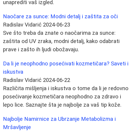
unaprediti vaš izgled.
Naočare za sunce: Modni detalj i zaštita za oči
Radislav Vidarić
2024-06-23
Sve što treba da znate o naočarima za sunce:
zaštita od UV zraka, modni detalj, kako odabrati
prave i zašto ih ljudi obožavaju.
Da li je neophodno posećivati kozmetičara? Saveti i
iskustva
Radislav Vidarić
2024-06-22
Različita mišljenja i iskustva o tome da li je redovno
posećivanje kozmetičara neophodno za zdravo i
lepo lice. Saznajte šta je najbolje za vaš tip kože.
Najbolje Namirnice za Ubrzanje Metabolizma i
Mršavljenje