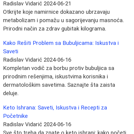
Radislav Vidarić
2024-06-21
Otkrijte koje namirnice dokazano ubrzavaju
metabolizam i pomažu u sagorijevanju masnoća.
Prirodni način za zdrav gubitak kilograma.
Kako Rešiti Problem sa Bubuljicama: Iskustva i
Saveti
Radislav Vidarić
2024-06-16
Kompletan vodič za borbu protiv bubuljica sa
prirodnim rešenjima, iskustvima korisnika i
dermatološkim savetima. Saznajte šta zaista
deluje.
Keto Ishrana: Saveti, Iskustva i Recepti za
Početnike
Radislav Vidarić
2024-06-16
Sve što treba da znate o keto ishrani: kako početi,