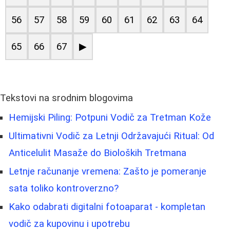
56
57
58
59
60
61
62
63
64
65
66
67
▶
Tekstovi na srodnim blogovima
Hemijski Piling: Potpuni Vodič za Tretman Kože
Ultimativni Vodič za Letnji Održavajući Ritual: Od
Anticelulit Masaže do Bioloških Tretmana
Letnje računanje vremena: Zašto je pomeranje
sata toliko kontroverzno?
Kako odabrati digitalni fotoaparat - kompletan
vodič za kupovinu i upotrebu