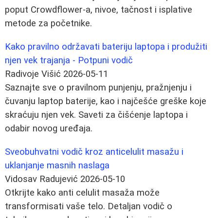
poput Crowdflower-a, nivoe, tačnost i isplative
metode za početnike.
Kako pravilno održavati bateriju laptopa i produžiti
njen vek trajanja - Potpuni vodič
Radivoje Višić
2026-05-11
Saznajte sve o pravilnom punjenju, pražnjenju i
čuvanju laptop baterije, kao i najčešće greške koje
skraćuju njen vek. Saveti za čišćenje laptopa i
odabir novog uređaja.
Sveobuhvatni vodič kroz anticelulit masažu i
uklanjanje masnih naslaga
Vidosav Radujević
2026-05-10
Otkrijte kako anti celulit masaža može
transformisati vaše telo. Detaljan vodič o