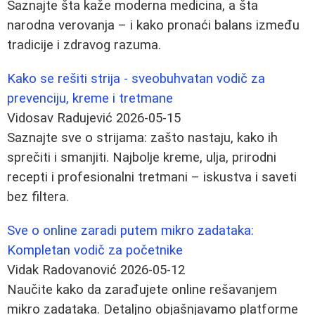
Saznajte šta kaže moderna medicina, a šta
narodna verovanja – i kako pronaći balans između
tradicije i zdravog razuma.
Kako se rešiti strija - sveobuhvatan vodič za
prevenciju, kreme i tretmane
Vidosav Radujević
2026-05-15
Saznajte sve o strijama: zašto nastaju, kako ih
sprečiti i smanjiti. Najbolje kreme, ulja, prirodni
recepti i profesionalni tretmani – iskustva i saveti
bez filtera.
Sve o online zaradi putem mikro zadataka:
Kompletan vodič za početnike
Vidak Radovanović
2026-05-12
Naučite kako da zarađujete online rešavanjem
mikro zadataka. Detaljno objašnjavamo platforme