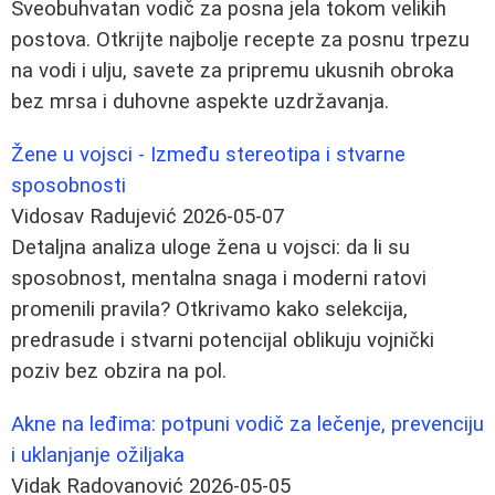
Sveobuhvatan vodič za posna jela tokom velikih
postova. Otkrijte najbolje recepte za posnu trpezu
na vodi i ulju, savete za pripremu ukusnih obroka
bez mrsa i duhovne aspekte uzdržavanja.
Žene u vojsci - Između stereotipa i stvarne
sposobnosti
Vidosav Radujević
2026-05-07
Detaljna analiza uloge žena u vojsci: da li su
sposobnost, mentalna snaga i moderni ratovi
promenili pravila? Otkrivamo kako selekcija,
predrasude i stvarni potencijal oblikuju vojnički
poziv bez obzira na pol.
Akne na leđima: potpuni vodič za lečenje, prevenciju
i uklanjanje ožiljaka
Vidak Radovanović
2026-05-05