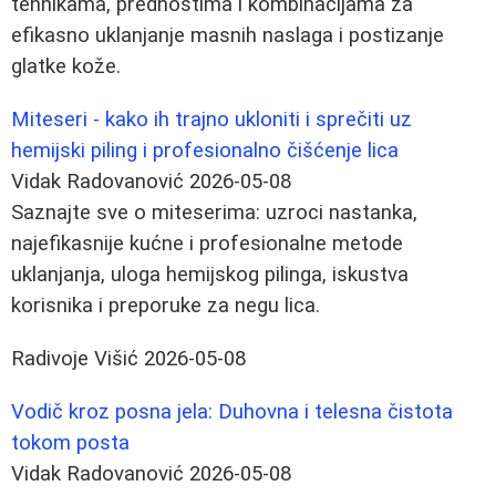
tehnikama, prednostima i kombinacijama za
efikasno uklanjanje masnih naslaga i postizanje
glatke kože.
Miteseri - kako ih trajno ukloniti i sprečiti uz
hemijski piling i profesionalno čišćenje lica
Vidak Radovanović
2026-05-08
Saznajte sve o miteserima: uzroci nastanka,
najefikasnije kućne i profesionalne metode
uklanjanja, uloga hemijskog pilinga, iskustva
korisnika i preporuke za negu lica.
Radivoje Višić
2026-05-08
Vodič kroz posna jela: Duhovna i telesna čistota
tokom posta
Vidak Radovanović
2026-05-08