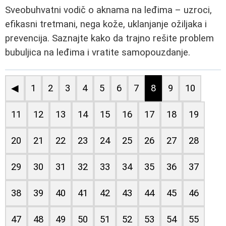
Sveobuhvatni vodič o aknama na leđima – uzroci,
efikasni tretmani, nega kože, uklanjanje ožiljaka i
prevencija. Saznajte kako da trajno rešite problem
bubuljica na leđima i vratite samopouzdanje.
◀
1
2
3
4
5
6
7
8
9
10
11
12
13
14
15
16
17
18
19
20
21
22
23
24
25
26
27
28
29
30
31
32
33
34
35
36
37
38
39
40
41
42
43
44
45
46
47
48
49
50
51
52
53
54
55