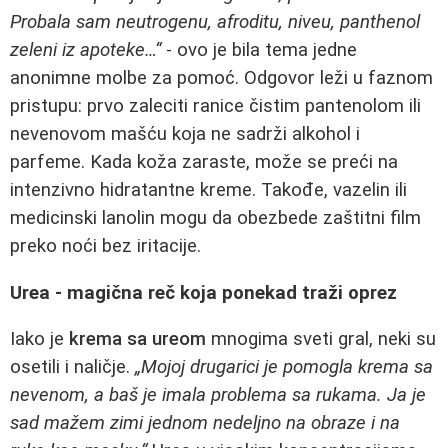
Probala sam neutrogenu, afroditu, niveu, panthenol
zeleni iz apoteke…“
- ovo je bila tema jedne
anonimne molbe za pomoć. Odgovor leži u faznom
pristupu: prvo zaleciti ranice čistim pantenolom ili
nevenovom mašću koja ne sadrži alkohol i
parfeme. Kada koža zaraste, može se preći na
intenzivno hidratantne kreme. Takođe, vazelin ili
medicinski lanolin mogu da obezbede zaštitni film
preko noći bez iritacije.
Urea - magična reč koja ponekad traži oprez
Iako je
krema sa ureom
mnogima sveti gral, neki su
osetili i naličje.
„Mojoj drugarici je pomogla krema sa
nevenom, a baš je imala problema sa rukama. Ja je
sad mažem zimi jednom nedeljno na obraze i na