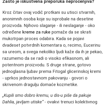
Zašto je iskustvena preporuka neprocenjiva?
Kroz čitav ovaj vodič protkani su utisci stvarnih,
anonimnih osoba koje su isprobale na desetine
proizvoda. Njihovo slaganje - ili neslaganje - oko
određene
kreme za ruke
pomaže da se skrati
mukotrpan proces odabira. Kada se pojavi
dvadeset potvrdnih komentara o, recimo, Eucerinu
sa ureom, a svega nekoliko ljudi kaže da ih je pekao,
razumemo da se radi o visoko efikasnom, ali
potentnom proizvodu. S druge strane, gotovo
jednoglasna ljubav prema Fitogal glicerinskoj kremi
- uprkos jednostavnom pakovanju - govori o
skrivenom dragulju domaće kozmetike.
„Kupili smo dobro kremu, u dis-u piše da pakuje
Dahlia, javljam utiske“
- ovakvi trenuci kolektivnog