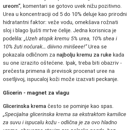
ureom“
, komentari se gotovo uvek nižu pozitivno.
Urea u koncentraciji od 5 do 10% deluje kao prirodni
hidratantni faktor: veže vodu, omekšava rožnati
sloj i blago ljušti mrtve ćelije. Jedna korisnica je
podelila:
„Uzeh atopik kremu 5% urea, 10% shea i
10% žuti noćurak… diiivno mirišeee!“
Urea se
pokazala odličnom za
najbolju kremu za ruke
kada
su one izrazito oštećene. Ipak, treba biti obazriv -
prečesta primena ili previsok procenat uree na
osetljivoj, ispucaloj koži može izazvati peckanje.
Glicerin - magnet za vlagu
Glicerinska krema
često se pominje kao spas.
„Specijalna glicerinska krema sa ekstraktom kamilice
za suvu i ispucalu kožu - odlična je za ovo hladno