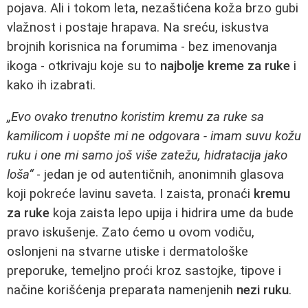
pojava. Ali i tokom leta, nezaštićena koža brzo gubi
vlažnost i postaje hrapava. Na sreću, iskustva
brojnih korisnica na forumima - bez imenovanja
ikoga - otkrivaju koje su to
najbolje kreme za ruke
i
kako ih izabrati.
„Evo ovako trenutno koristim kremu za ruke sa
kamilicom i uopšte mi ne odgovara - imam suvu kožu
ruku i one mi samo još više zatežu, hidratacija jako
loša“
- jedan je od autentičnih, anonimnih glasova
koji pokreće lavinu saveta. I zaista, pronaći
kremu
za ruke
koja zaista lepo upija i hidrira ume da bude
pravo iskušenje. Zato ćemo u ovom vodiču,
oslonjeni na stvarne utiske i dermatološke
preporuke, temeljno proći kroz sastojke, tipove i
načine korišćenja preparata namenjenih
nezi ruku
.