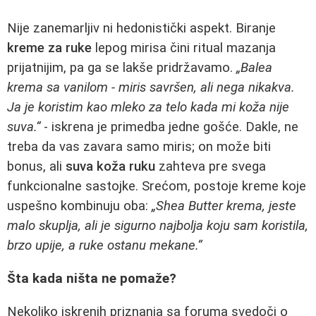
Nije zanemarljiv ni hedonistički aspekt. Biranje
kreme za ruke
lepog mirisa čini ritual mazanja
prijatnijim, pa ga se lakše pridržavamo.
„Balea
krema sa vanilom - miris savršen, ali nega nikakva.
Ja je koristim kao mleko za telo kada mi koža nije
suva.“
- iskrena je primedba jedne gošće. Dakle, ne
treba da vas zavara samo miris; on može biti
bonus, ali
suva koža ruku
zahteva pre svega
funkcionalne sastojke. Srećom, postoje kreme koje
uspešno kombinuju oba:
„Shea Butter krema, jeste
malo skuplja, ali je sigurno najbolja koju sam koristila,
brzo upije, a ruke ostanu mekane.“
Šta kada ništa ne pomaže?
Nekoliko iskrenih priznanja sa foruma svedoči o