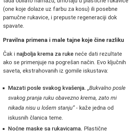
tada obilato namažu, umotaju u plastične rukavice
(one koje dolaze uz farbu za kosu) ili posebne
pamučne rukavice, i prepuste regeneraciji dok
spavate.
Pravilna primena i male tajne koje čine razliku
Čak i
najbolja krema za ruke
neće dati rezultate
ako se primenjuje na pogrešan način. Evo ključnih
saveta, ekstrahovanih iz gomile iskustava:
Mazati posle svakog kvašenja.
„Bukvalno posle
svakog pranja ruku obavezno krema, zato mi
nikada nisu u lošem stanju“
- kaže jedna od
iskusnih članica teme.
Noćne maske sa rukavicama.
Plastične