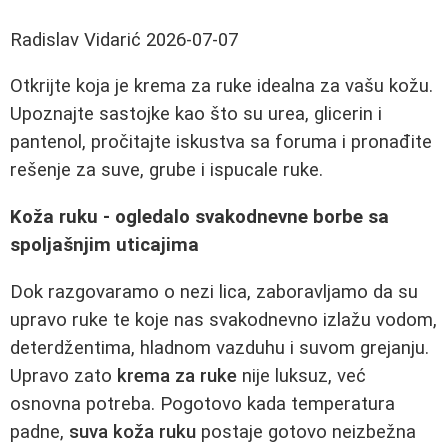
Radislav Vidarić
2026-07-07
Otkrijte koja je krema za ruke idealna za vašu kožu.
Upoznajte sastojke kao što su urea, glicerin i
pantenol, pročitajte iskustva sa foruma i pronađite
rešenje za suve, grube i ispucale ruke.
Koža ruku - ogledalo svakodnevne borbe sa
spoljašnjim uticajima
Dok razgovaramo o nezi lica, zaboravljamo da su
upravo ruke te koje nas svakodnevno izlažu vodom,
deterdžentima, hladnom vazduhu i suvom grejanju.
Upravo zato
krema za ruke
nije luksuz, već
osnovna potreba. Pogotovo kada temperatura
padne,
suva koža ruku
postaje gotovo neizbežna