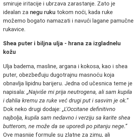
smiruje iritacije i ubrzava zarastanje. Zato je
idealan za
negu ruku
tokom noći, kada ruke
možemo bogato namazati i navući lagane pamučne
rukavice.
Shea puter i biljna ulja - hrana za izgladnelu
kožu
Ulja badema, masline, argana i kokosa, kao i shea
puter, obezbeđuju dugotrajnu masnoću koja
obnavlja lipidnu barijeru. Jedna od učesnica teme je
napisala:
„Najviše mi prija neutrogena, ali sam kupila
i dahlia kremu za ruke već drugi put i sasvim je ok.“
Dok neko drugi dodaje:
„L'Occitane definitivno
najbolja, kupila sam nedavno i verziju sa karite shea
butterom, ne može da se uporedi po pitanju nege.“
Ove masnije formule su zlatne za zimu, ali