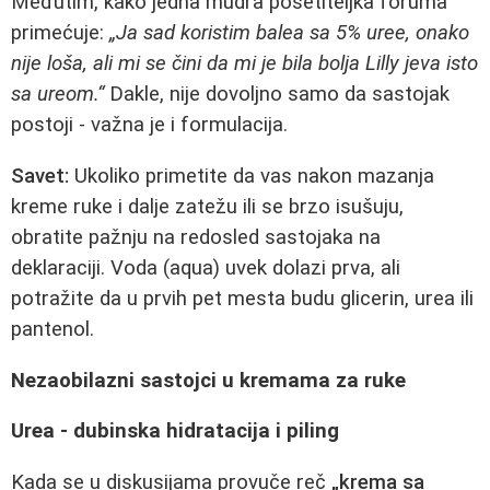
Međutim, kako jedna mudra posetiteljka foruma
primećuje:
„Ja sad koristim balea sa 5% uree, onako
nije loša, ali mi se čini da mi je bila bolja Lilly jeva isto
sa ureom.“
Dakle, nije dovoljno samo da sastojak
postoji - važna je i formulacija.
Savet:
Ukoliko primetite da vas nakon mazanja
kreme ruke i dalje zatežu ili se brzo isušuju,
obratite pažnju na redosled sastojaka na
deklaraciji. Voda (aqua) uvek dolazi prva, ali
potražite da u prvih pet mesta budu glicerin, urea ili
pantenol.
Nezaobilazni sastojci u kremama za ruke
Urea - dubinska hidratacija i piling
Kada se u diskusijama provuče reč
„krema sa