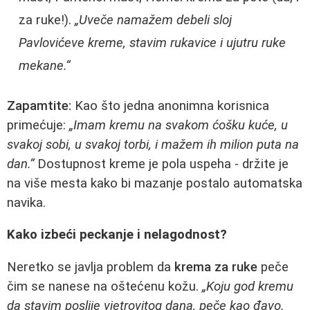
za ruke!).
„Uveče namažem debeli sloj
Pavlovićeve kreme, stavim rukavice i ujutru ruke
mekane.“
Zapamtite:
Kao što jedna anonimna korisnica
primećuje:
„Imam kremu na svakom ćošku kuće, u
svakoj sobi, u svakoj torbi, i mažem ih milion puta na
dan.“
Dostupnost kreme je pola uspeha - držite je
na više mesta kako bi mazanje postalo automatska
navika.
Kako izbeći peckanje i nelagodnost?
Neretko se javlja problem da
krema za ruke
peče
čim se nanese na oštećenu kožu.
„Koju god kremu
da stavim poslije vjetrovitog dana, peče kao đavo.