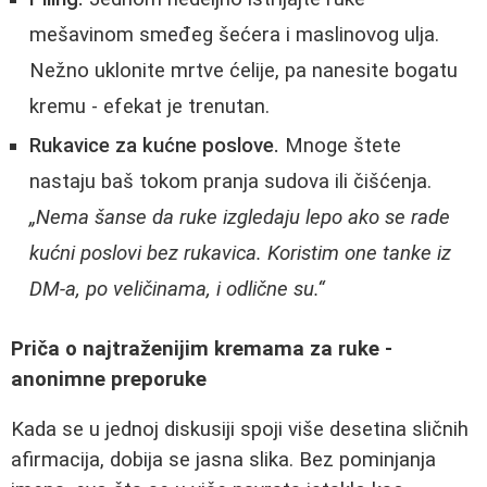
mešavinom smeđeg šećera i maslinovog ulja.
Nežno uklonite mrtve ćelije, pa nanesite bogatu
kremu - efekat je trenutan.
Rukavice za kućne poslove.
Mnoge štete
nastaju baš tokom pranja sudova ili čišćenja.
„Nema šanse da ruke izgledaju lepo ako se rade
kućni poslovi bez rukavica. Koristim one tanke iz
DM-a, po veličinama, i odlične su.“
Priča o najtraženijim kremama za ruke -
anonimne preporuke
Kada se u jednoj diskusiji spoji više desetina sličnih
afirmacija, dobija se jasna slika. Bez pominjanja