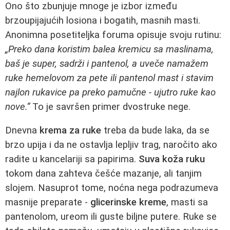
Ono što zbunjuje mnoge je izbor između
brzoupijajućih losiona i bogatih, masnih masti.
Anonimna posetiteljka foruma opisuje svoju rutinu:
„Preko dana koristim balea kremicu sa maslinama,
baš je super, sadrži i pantenol, a uveče namažem
ruke hemelovom za pete ili pantenol mast i stavim
najlon rukavice pa preko pamučne - ujutro ruke kao
nove.“
To je savršen primer dvostruke nege.
Dnevna
krema za ruke
treba da bude laka, da se
brzo upija i da ne ostavlja lepljiv trag, naročito ako
radite u kancelariji sa papirima.
Suva koža ruku
tokom dana zahteva češće mazanje, ali tanjim
slojem. Nasuprot tome, noćna nega podrazumeva
masnije preparate -
glicerinske kreme
, masti sa
pantenolom, ureom ili guste biljne putere. Ruke se