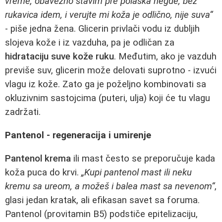
vreme, obavezno stavim pre polaska negde, bez
rukavica idem, i verujte mi koža je odlično, nije suva“
- piše jedna žena. Glicerin privlači vodu iz dubljih
slojeva kože i iz vazduha, pa je odličan za
hidrataciju suve kože ruku
. Međutim, ako je vazduh
previše suv, glicerin može delovati suprotno - izvući
vlagu iz kože. Zato ga je poželjno kombinovati sa
okluzivnim sastojcima (puteri, ulja) koji će tu vlagu
zadržati.
Pantenol - regeneracija i umirenje
Pantenol krema
ili mast često se preporučuje kada
koža puca do krvi.
„Kupi pantenol mast ili neku
kremu sa ureom, a možeš i balea mast sa nevenom“
,
glasi jedan kratak, ali efikasan savet sa foruma.
Pantenol (provitamin B5) podstiče epitelizaciju,