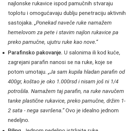
najlonske rukavice ispod pamučnih stvaraju
toplotu i omogućavaju dublju penetraciju aktivnih
sastojaka.
„Ponekad naveče ruke namažem
hemelovom za pete i stavim najlon rukavice pa
preko pamučne, ujutru ruke kao nove.“
Parafinsko pakovanje.
U salonima ili kod kuće,
zagrejani parafin nanosi se na ruke, koje se
potom umotaju.
„Ja sam kupila hladan parafin od
400gr, koštao je oko 1.000rsd i nisam još ni 1/4
potrošila. Namažem taj parafin, na ruke navučem
tanke plastične rukavice, preko pamučne, držim 1-
2 sata - nega savršena.“
Ovo je idealno jednom
nedeljno.
Piling.
Jednom nedeljno istrljajte ruke