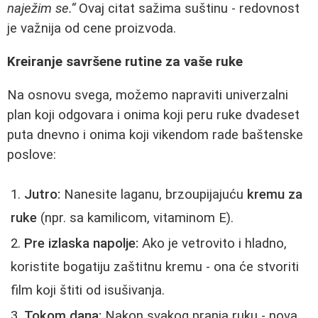
naježim se.“
Ovaj citat sažima suštinu - redovnost
je važnija od cene proizvoda.
Kreiranje savršene rutine za vaše ruke
Na osnovu svega, možemo napraviti univerzalni
plan koji odgovara i onima koji peru ruke dvadeset
puta dnevno i onima koji vikendom rade baštenske
poslove:
Jutro:
Nanesite laganu, brzoupijajuću
kremu za
ruke
(npr. sa kamilicom, vitaminom E).
Pre izlaska napolje:
Ako je vetrovito i hladno,
koristite bogatiju zaštitnu kremu - ona će stvoriti
film koji štiti od isušivanja.
Tokom dana:
Nakon svakog pranja ruku - nova