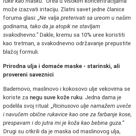
ruke kao masku.“
Urea u visokim koncentracijama
može izazvati iritaciju. Zlatni savet jedne članice
foruma glasi:
„Ne valja preterivati sa ureom u našim
godinama, tako da ja atopik ne stavljam
svakodnevno.“
Dakle, kremu sa 10% uree koristiti
kao tretman, a svakodnevno održavanje prepustite
blažoj formuli.
Prirodna ulja i domaće maske - starinski, ali
provereni saveznici
Bademovo, maslinovo i kokosovo ulje vekovima se
koriste za
negu suve kože ruku
. Jedna dama je
podelila svoj ritual:
„Ricinusovo ulje namažem uveče
i navučem obične rukavice kao one za farbanje kose,
prespavam i do jutra mi je koža kao bebina guza.“
Drugi su otkrili da je maska od maslinovog ulja,