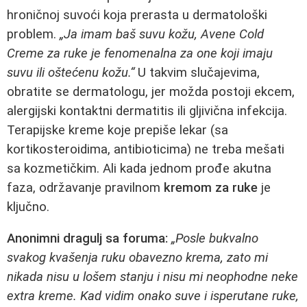
hroničnoj suvoći koja prerasta u dermatološki
problem.
„Ja imam baš suvu kožu, Avene Cold
Creme za ruke je fenomenalna za one koji imaju
suvu ili oštećenu kožu.“
U takvim slučajevima,
obratite se dermatologu, jer možda postoji ekcem,
alergijski kontaktni dermatitis ili gljivična infekcija.
Terapijske kreme koje prepiše lekar (sa
kortikosteroidima, antibioticima) ne treba mešati
sa kozmetičkim. Ali kada jednom prođe akutna
faza, održavanje pravilnom
kremom za ruke
je
ključno.
Anonimni dragulj sa foruma:
„Posle bukvalno
svakog kvašenja ruku obavezno krema, zato mi
nikada nisu u lošem stanju i nisu mi neophodne neke
extra kreme. Kad vidim onako suve i isperutane ruke,