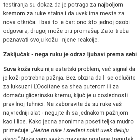
testiranja su dokaz da je potraga za
najboljom
kremom za ruke
stalna i da uvek ima mesta za
nova otkrića. I baš to je čar: ono što jednoj osobi
odgovara, drugoj može biti promašaj. Zato treba
poznavati svoju kožu i njene reakcije.
Zaključak - nega ruku je odraz ljubavi prema sebi
Suva koža ruku
nije estetski problem, već signal da
je koži potrebna pažnja. Bez obzira da li se odlučite
za luksuzni L'Occitane sa shea puterom ili za
domaću glicerinsku kremu, ključ je u doslednosti i
pravilnoj tehnici. Ne zaboravite da su ruke vaš
najvredniji alat - negujte ih sa jednakom pažnjom
kao i lice. Kako jedna anonimna posetiteljka mudro
primećuje:
„Nežne ruke i sređeni nokti uvek deluju
divno.“
Neka vam svako mazanje postane trenutak