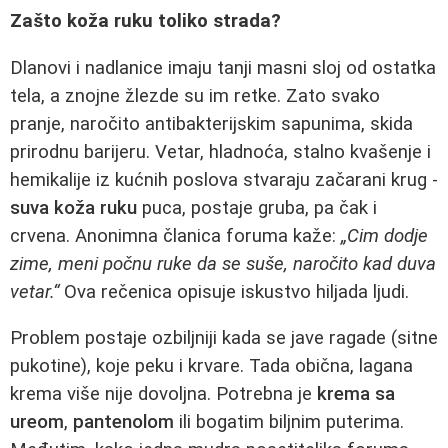
Zašto koža ruku toliko strada?
Dlanovi i nadlanice imaju tanji masni sloj od ostatka
tela, a znojne žlezde su im retke. Zato svako
pranje, naročito antibakterijskim sapunima, skida
prirodnu barijeru. Vetar, hladnoća, stalno kvašenje i
hemikalije iz kućnih poslova stvaraju začarani krug -
suva koža ruku
puca, postaje gruba, pa čak i
crvena. Anonimna članica foruma kaže:
„Cim dodje
zime, meni počnu ruke da se suše, naročito kad duva
vetar.“
Ova rečenica opisuje iskustvo hiljada ljudi.
Problem postaje ozbiljniji kada se jave ragade (sitne
pukotine), koje peku i krvare. Tada obična, lagana
krema više nije dovoljna. Potrebna je
krema sa
ureom
,
pantenolom
ili bogatim biljnim puterima.