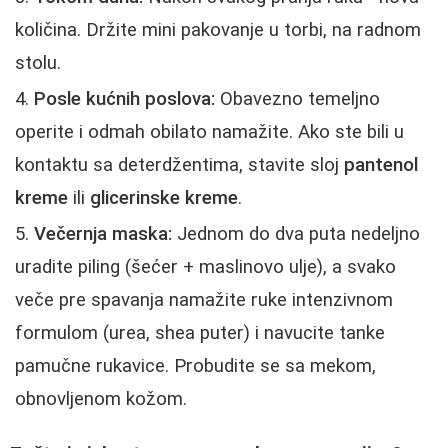
količina. Držite mini pakovanje u torbi, na radnom
stolu.
Posle kućnih poslova:
Obavezno temeljno
operite i odmah obilato namažite. Ako ste bili u
kontaktu sa deterdžentima, stavite sloj
pantenol
kreme
ili
glicerinske kreme
.
Večernja maska:
Jednom do dva puta nedeljno
uradite piling (šećer + maslinovo ulje), a svako
veče pre spavanja namažite ruke intenzivnom
formulom (urea, shea puter) i navucite tanke
pamučne rukavice. Probudite se sa mekom,
obnovljenom kožom.