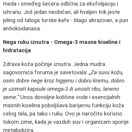
meda i smeđeg šećera odlična za eksfolijaciju i
ishranu. Još jedan neobičan, ali hvaljen trik jeste
piling od taloga turske kafe - blago abrazivan, a pun
antioksidanasa.
Nega ruku iznutra - Omega-3 masne kiseline i
hidratacija
Zdrava koža počinje iznutra. Jedna mudra
sagovornica foruma je savetovala:
„Za suvu kožu,
osim dobre nege kroz higijenu i dobru kremu, dobro
je uzimati kapsule omega-3 ili unositi ribu, laneno
seme.“
Unos dovoljne količine vode i esencijalnih
masnih kiselina poboljšava barijernu funkciju kože
celog tela, pa tako i ruku. Ovo je naročito korisno
tokom zime, kada je vazduh suv i organizam sporije
metabolizira.