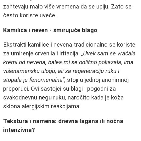
zahtevaju malo više vremena da se upiju. Zato se
često koriste uveče.
Kamilica i neven - smirujuće blago
Ekstrakti kamilice i nevena tradicionalno se koriste
za umirenje crvenila i iritacija.
„Uvek sam se vraćala
kremi od nevena, balea mi se odlično pokazala, ima
višenamensku ulogu, ali za regeneraciju ruku i
stopala je fenomenalna“
, stoji u jednoj anonimnoj
preporuci. Ovi sastojci su blagi i pogodni za
svakodnevnu
negu ruku
, naročito kada je koža
sklona alergijskim reakcijama.
Tekstura i namena: dnevna lagana ili noćna
intenzivna?