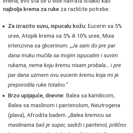
imena, evo šta se u više navrata istaklo kao
najbolja krema za ruke
za različite potrebe:
Za izrazito suvu, ispucalu kožu:
Eucerin sa 5%
uree, Atopik krema sa 5% ili 10% uree, Mixa
intenzivna sa glicerinom.
„Ja sam do pre par
dana muku mučila sa mojim ispucalim i suvim
rukama, nema koju kremu nisam probala… i pre
par dana uzmem ovu eucerin kremu koja mi je
preporodila ruke totalno.“
Brzo upijajuće, dnevne:
Balea sa kamilicom,
Balea sa maslinom i pantenolom, Neutrogena
(plava), Afrodita badem.
„Balea kremicu sa
maslinama baš je super, sadrži i pantenol, prilično