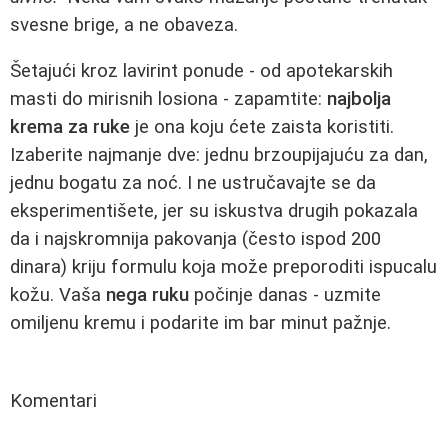
svesne brige, a ne obaveza.
Šetajući kroz lavirint ponude - od apotekarskih
masti do mirisnih losiona - zapamtite:
najbolja
krema za ruke
je ona koju ćete zaista koristiti.
Izaberite najmanje dve: jednu brzoupijajuću za dan,
jednu bogatu za noć. I ne ustručavajte se da
eksperimentišete, jer su iskustva drugih pokazala
da i najskromnija pakovanja (često ispod 200
dinara) kriju formulu koja može preporoditi ispucalu
kožu. Vaša
nega ruku
počinje danas - uzmite
omiljenu kremu i podarite im bar minut pažnje.
Komentari