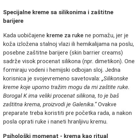
Specijalne kreme sa silikonima i zaštitne
barijere
Kada uobičajene
kreme za ruke
ne pomažu, jer je
koža izložena stalnoj vlazi ili hemikalijama na poslu,
posebne zaštitne barijere (skin barrier creams)
sadrže visok procenat silikona (npr. dimetikon). One
formiraju vodeni i hemijski odbojan sloj. Jedna
korisnica je svojevremeno savetovala:
„Silikonske
kreme koje uporno tražim mogu da mi zaštite ruke.
Borogal K ima veliki procenat silikona, to je baš
zaštitna krema, proizvodi je Galenika.“
Ovakve
preparate treba koristiti pre početka rada, a nakon
posla oprati ruke i naneti hranljivu kremu.
Psihološki momenat - krema kao ritual