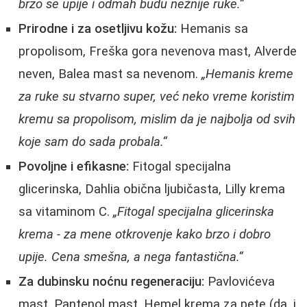
brzo se upije i odmah budu nežnije ruke.“
Prirodne i za osetljivu kožu:
Hemanis sa
propolisom, Freška gora nevenova mast, Alverde
neven, Balea mast sa nevenom.
„Hemanis kreme
za ruke su stvarno super, već neko vreme koristim
kremu sa propolisom, mislim da je najbolja od svih
koje sam do sada probala.“
Povoljne i efikasne:
Fitogal specijalna
glicerinska, Dahlia obična ljubičasta, Lilly krema
sa vitaminom C.
„Fitogal specijalna glicerinska
krema - za mene otkrovenje kako brzo i dobro
upije. Cena smešna, a nega fantastična.“
Za dubinsku noćnu regeneraciju:
Pavlovićeva
mast, Pantenol mast, Hemel krema za pete (da, i