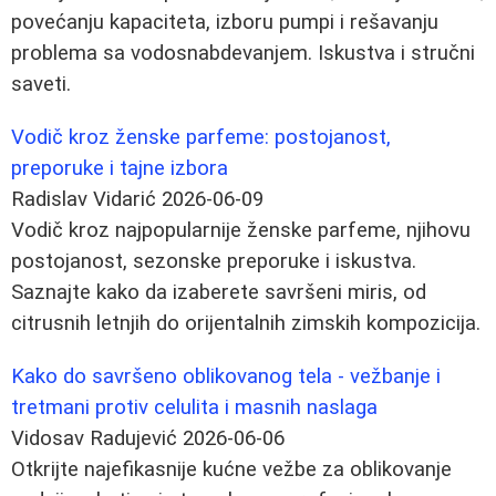
povećanju kapaciteta, izboru pumpi i rešavanju
problema sa vodosnabdevanjem. Iskustva i stručni
saveti.
Vodič kroz ženske parfeme: postojanost,
preporuke i tajne izbora
Radislav Vidarić
2026-06-09
Vodič kroz najpopularnije ženske parfeme, njihovu
postojanost, sezonske preporuke i iskustva.
Saznajte kako da izaberete savršeni miris, od
citrusnih letnjih do orijentalnih zimskih kompozicija.
Kako do savršeno oblikovanog tela - vežbanje i
tretmani protiv celulita i masnih naslaga
Vidosav Radujević
2026-06-06
Otkrijte najefikasnije kućne vežbe za oblikovanje