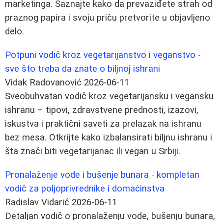
marketinga. Saznajte kako da prevaziđete strah od
praznog papira i svoju priču pretvorite u objavljeno
delo.
Potpuni vodič kroz vegetarijanstvo i veganstvo -
sve što treba da znate o biljnoj ishrani
Vidak Radovanović
2026-06-11
Sveobuhvatan vodič kroz vegetarijansku i vegansku
ishranu – tipovi, zdravstvene prednosti, izazovi,
iskustva i praktični saveti za prelazak na ishranu
bez mesa. Otkrijte kako izbalansirati biljnu ishranu i
šta znači biti vegetarijanac ili vegan u Srbiji.
Pronalaženje vode i bušenje bunara - kompletan
vodič za poljoprivrednike i domaćinstva
Radislav Vidarić
2026-06-11
Detaljan vodič o pronalaženju vode, bušenju bunara,