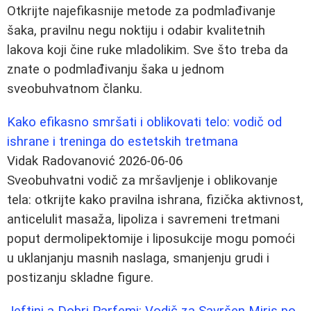
Otkrijte najefikasnije metode za podmlađivanje
šaka, pravilnu negu noktiju i odabir kvalitetnih
lakova koji čine ruke mladolikim. Sve što treba da
znate o podmlađivanju šaka u jednom
sveobuhvatnom članku.
Kako efikasno smršati i oblikovati telo: vodič od
ishrane i treninga do estetskih tretmana
Vidak Radovanović
2026-06-06
Sveobuhvatni vodič za mršavljenje i oblikovanje
tela: otkrijte kako pravilna ishrana, fizička aktivnost,
anticelulit masaža, lipoliza i savremeni tretmani
poput dermolipektomije i liposukcije mogu pomoći
u uklanjanju masnih naslaga, smanjenju grudi i
postizanju skladne figure.
Jeftini a Dobri Parfemi: Vodič za Savršen Miris po