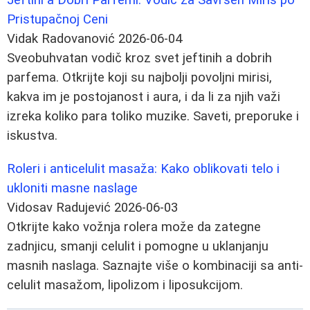
Pristupačnoj Ceni
Vidak Radovanović
2026-06-04
Sveobuhvatan vodič kroz svet jeftinih a dobrih
parfema. Otkrijte koji su najbolji povoljni mirisi,
kakva im je postojanost i aura, i da li za njih važi
izreka koliko para toliko muzike. Saveti, preporuke i
iskustva.
Roleri i anticelulit masaža: Kako oblikovati telo i
ukloniti masne naslage
Vidosav Radujević
2026-06-03
Otkrijte kako vožnja rolera može da zategne
zadnjicu, smanji celulit i pomogne u uklanjanju
masnih naslaga. Saznajte više o kombinaciji sa anti-
celulit masažom, lipolizom i liposukcijom.