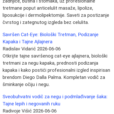
zadnjice, butina i stomaka, uz profesionalne
tretmane poput anticelulit masaže, lipolize,
liposukcije i dermolipektomije. Saveti za postizanje
čvrstog i zategnutog izgleda bez celulita.
Savršen Cat-Eye: Biološki Tretman, Podizanje
Kapaka i Tajne Ajlajnera
Radislav Vidarić
2026-06-06
Otkrijte tajne savršenog cat-eye ajlajnera, biološki
tretmani za negu kapaka, prednosti podizanja
kapaka i kako postići profesionalni izgled inspirisan
brendom Diego Dalla Palma. Kompletan vodič za
šminkanje očiju i negu.
Sveobuhvatni vodič za negu i podmlađivanje šaka:
Tajne lepih i negovanih ruku
Radivoje Višić
2026-06-06