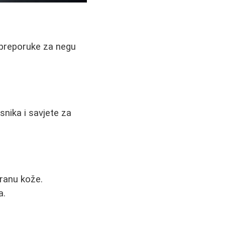
, preporuke za negu
isnika i savjete za
hranu kože.
a.