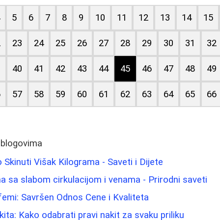
4
5
6
7
8
9
10
11
12
13
14
15
2
23
24
25
26
27
28
29
30
31
32
9
40
41
42
43
44
45
46
47
48
49
6
57
58
59
60
61
62
63
64
65
66
 blogovima
Skinuti Višak Kilograma - Saveti i Dijete
 sa slabom cirkulacijom i venama - Prirodni saveti
rfemi: Savršen Odnos Cene i Kvaliteta
ita: Kako odabrati pravi nakit za svaku priliku