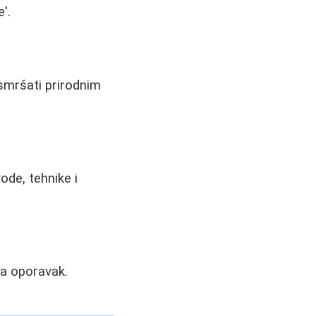
'.
 smršati prirodnim
ode, tehnike i
za oporavak.