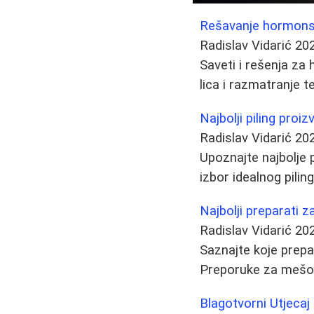
Rešavanje hormonski
Radislav Vidarić
20
Saveti i rešenja za
lica i razmatranje 
Najbolji piling proiz
Radislav Vidarić
20
Upoznajte najbolje p
izbor idealnog pilin
Najbolji preparati 
Radislav Vidarić
20
Saznajte koje prepa
Preporuke za mešov
Blagotvorni Utjecaj