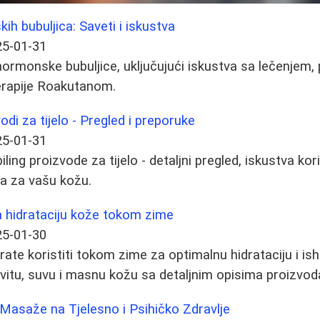
h bubuljica: Saveti i iskustva
25-01-31
 hormonske bubuljice, uključujući iskustva sa lečenjem
terapije Roakutanom.
vodi za tijelo - Pregled i preporuke
25-01-31
iling proizvode za tijelo - detaljni pregled, iskustva kor
ga za vašu kožu.
za hidrataciju kože tokom zime
25-01-30
rate koristiti tokom zime za optimalnu hidrataciju i is
itu, suvu i masnu kožu sa detaljnim opisima proizvod
 Masaže na Tjelesno i Psihičko Zdravlje