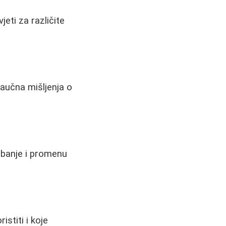
jeti za različite
 naučna mišljenja o
arbanje i promenu
istiti i koje