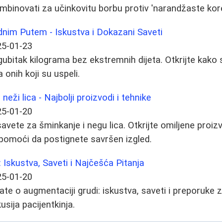
binovati za učinkovitu borbu protiv 'narandžaste kore
dnim Putem - Iskustva i Dokazani Saveti
25-01-23
 gubitak kilograma bez ekstremnih dijeta. Otkrijte kako
onih koji su uspeli.
neži lica - Najbolji proizvodi i tehnike
25-01-20
avete za šminkanje i negu lica. Otkrijte omiljene proizv
 pomoći da postignete savršen izgled.
 Iskustva, Saveti i Najčešća Pitanja
25-01-20
ate o augmentaciji grudi: iskustva, saveti i preporuke 
sija pacijentkinja.