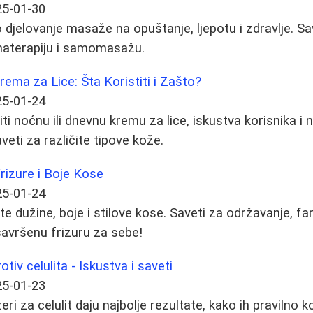
25-01-30
 djelovanje masaže na opuštanje, ljepotu i zdravlje. Sav
aterapiju i samomasažu.
ma za Lice: Šta Koristiti i Zašto?
25-01-24
titi noćnu ili dnevnu kremu za lice, iskustva korisnika i
eti za različite tipove kože.
Frizure i Boje Kose
25-01-24
čite dužine, boje i stilove kose. Saveti za održavanje, f
savršenu frizuru za sebe!
tiv celulita - Iskustva i saveti
25-01-23
i za celulit daju najbolje rezultate, kako ih pravilno kor