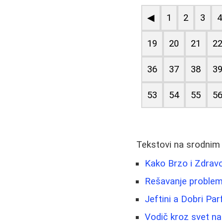
◀
1
2
3
19
20
21
2
36
37
38
3
53
54
55
5
Tekstovi na srodnim
Kako Brzo i Zdravo 
Rešavanje problema
Jeftini a Dobri Pa
Vodič kroz svet nak