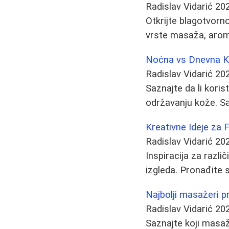
Radislav Vidarić
20
Otkrijte blagotvorno
vrste masaža, arom
Noćna vs Dnevna Kre
Radislav Vidarić
20
Saznajte da li koris
održavanju kože. Sav
Kreativne Ideje za 
Radislav Vidarić
20
Inspiracija za razli
izgleda. Pronađite 
Najbolji masažeri pro
Radislav Vidarić
20
Saznajte koji masažer