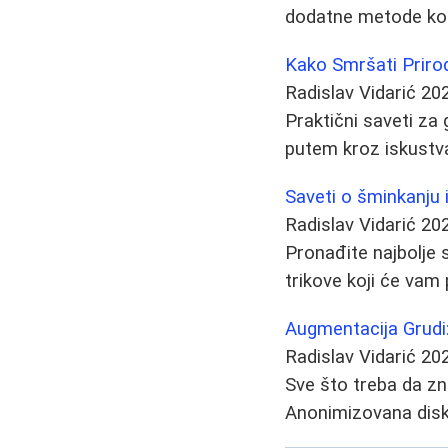
dodatne metode kom
Kako Smršati Priro
Radislav Vidarić
20
Praktični saveti za
putem kroz iskustva 
Saveti o šminkanju i 
Radislav Vidarić
20
Pronađite najbolje s
trikove koji će vam
Augmentacija Grudi:
Radislav Vidarić
20
Sve što treba da zn
Anonimizovana disku