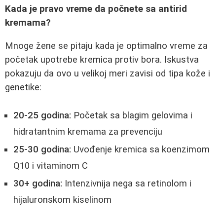
Kada je pravo vreme da počnete sa antirid
kremama?
Mnoge žene se pitaju kada je optimalno vreme za
početak upotrebe kremica protiv bora. Iskustva
pokazuju da ovo u velikoj meri zavisi od tipa kože i
genetike:
20-25 godina:
Početak sa blagim gelovima i
hidratantnim kremama za prevenciju
25-30 godina:
Uvođenje kremica sa koenzimom
Q10 i vitaminom C
30+ godina:
Intenzivnija nega sa retinolom i
hijaluronskom kiselinom