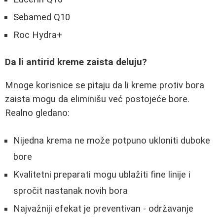
Sebamed Q10
Roc Hydra+
Da li antirid kreme zaista deluju?
Mnoge korisnice se pitaju da li kreme protiv bora
zaista mogu da eliminišu već postojeće bore.
Realno gledano:
Nijedna krema ne može potpuno ukloniti duboke
bore
Kvalitetni preparati mogu ublažiti fine linije i
spročit nastanak novih bora
Najvažniji efekat je preventivan - održavanje