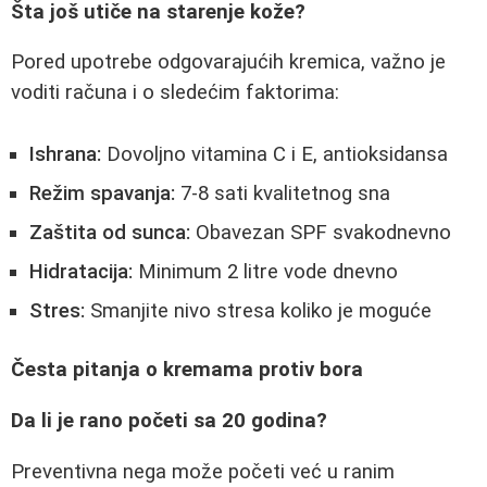
Šta još utiče na starenje kože?
Pored upotrebe odgovarajućih kremica, važno je
voditi računa i o sledećim faktorima:
Ishrana:
Dovoljno vitamina C i E, antioksidansa
Režim spavanja:
7-8 sati kvalitetnog sna
Zaštita od sunca:
Obavezan SPF svakodnevno
Hidratacija:
Minimum 2 litre vode dnevno
Stres:
Smanjite nivo stresa koliko je moguće
Česta pitanja o kremama protiv bora
Da li je rano početi sa 20 godina?
Preventivna nega može početi već u ranim