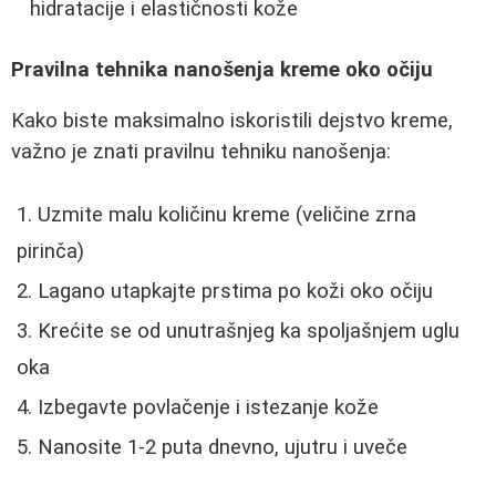
hidratacije i elastičnosti kože
Pravilna tehnika nanošenja kreme oko očiju
Kako biste maksimalno iskoristili dejstvo kreme,
važno je znati pravilnu tehniku nanošenja:
Uzmite malu količinu kreme (veličine zrna
pirinča)
Lagano utapkajte prstima po koži oko očiju
Krećite se od unutrašnjeg ka spoljašnjem uglu
oka
Izbegavte povlačenje i istezanje kože
Nanosite 1-2 puta dnevno, ujutru i uveče