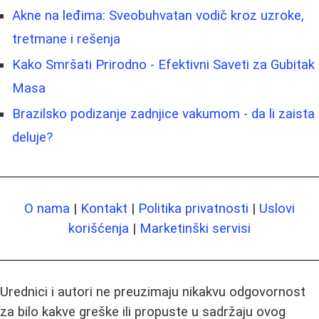
Akne na leđima: Sveobuhvatan vodič kroz uzroke,
tretmane i rešenja
Kako Smršati Prirodno - Efektivni Saveti za Gubitak
Masa
Brazilsko podizanje zadnjice vakumom - da li zaista
deluje?
O nama
|
Kontakt
|
Politika privatnosti
|
Uslovi
korišćenja
|
Marketinški servisi
Urednici i autori ne preuzimaju nikakvu odgovornost
za bilo kakve greške ili propuste u sadržaju ovog