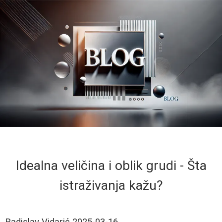
Idealna veličina i oblik grudi - Šta
istraživanja kažu?
Radislav Vidarić
2025-03-16