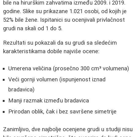
bile na hirurškim zahvatima između 2009. i 2019.
godine. Slike su prikazane 1.021 osobi, od kojih je
52% bile žene. Ispitanici su ocenjivali privlačnost
grudi na skali od 1 do 5.
Rezultati su pokazali da su grudi sa sledećim
karakteristikama dobile najviše ocene:
Umerena veličina (prosečno 300 cm³ volumena)
Veći gornji volumen (ispunjenost iznad
bradavica)
Manji razmak između bradavica
Prirodan oblik, čak i bez savršene simetrije
Zanimljivo, dve najbolje ocenjene grudi u studiji nisu