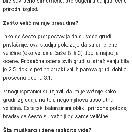
bile savršeno simetrične, što sugerira da ljudi cene
prirodni izgled.
Zašto veličina nije presudna?
Iako se često pretpostavlja da su veće grudi
privlačnije, ova studija pokazuje da su umerene
veličine (oko veličine čaše B ili C) dobile najbolje
ocene. Prosečna ocena svih grudi u istraživanju bila
je 2.5, dok je pet najatraktivnijih parova grudi dobilo
prosečnu ocenu 3.1.
Mnogi ispitanici su izjavili da im je važnije kako
grudi izgledaju na telu nego njihova apsolutna
veličina. Estetski balansirani oblik i prirodna položaj
bradavica često su važniji od same veličine.
Šta muškarci i žene različito vide?