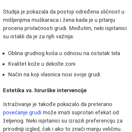
Studija je pokazala da postoji određena sličnost u
mišljenjima muškaraca i žena kada je u pitanju
procena privlačnosti grudi. Međutim, neki ispitanici
su istakli da je za njih važnija:
Oblina grudnog koša u odnosu na ostatak tela
Kvalitet kože u dekolte zoni
Način na koji vlasnica nosi svoje grudi
Estetika vs. hirurške intervencije
Istraživanje je takođe pokazalo da preterano
povećanje grudi
može imati suprotan efekat od
željenog. Neki ispitanici su izrazili preferenciju za
prirodniji izgled, čak i ako to znači manju veličinu.