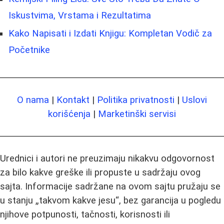
Iskustvima, Vrstama i Rezultatima
Kako Napisati i Izdati Knjigu: Kompletan Vodič za
Početnike
O nama
|
Kontakt
|
Politika privatnosti
|
Uslovi
korišćenja
|
Marketinški servisi
Urednici i autori ne preuzimaju nikakvu odgovornost
za bilo kakve greške ili propuste u sadržaju ovog
sajta. Informacije sadržane na ovom sajtu pružaju se
u stanju „takvom kakve jesu“, bez garancija u pogledu
njihove potpunosti, tačnosti, korisnosti ili