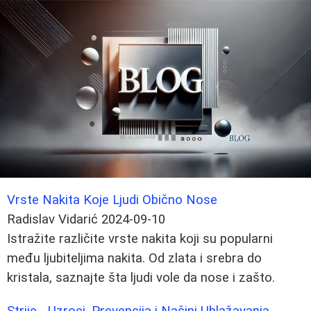
Vrste Nakita Koje Ljudi Obično Nose
Radislav Vidarić
2024-09-10
Istražite različite vrste nakita koji su popularni
među ljubiteljima nakita. Od zlata i srebra do
kristala, saznajte šta ljudi vole da nose i zašto.
Strije - Uzroci, Prevencija i Načini Ublažavanja