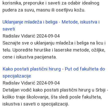
korisnika, preporuke i saveti za odabir idealnog
pudera za suvu, masnu ili osetljivu kožu.
Uklanjanje mladeža i beliga - Metode, iskustva i
saveti
Radislav Vidarić
2024-09-04
Saznajte sve o uklanjanju mladeža i beliga na licu i
telu. Uporedite hirurške i laserske metode, ožiljke,
cene i iskustva pacijenata.
Kako postati plastični hirurg - Put od fakulteta do
specijalizacije
Radislav Vidarić
2024-09-04
Detaljan vodič kako postati plastični hirurg u Srbiji -
koliko traje školovanje, šta sledi posle fakulteta,
iskustva i saveti o specijalizaciji.