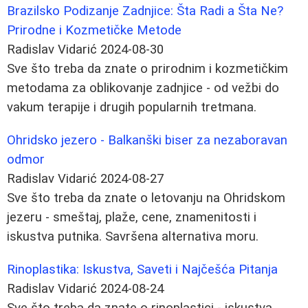
Brazilsko Podizanje Zadnjice: Šta Radi a Šta Ne?
Prirodne i Kozmetičke Metode
Radislav Vidarić
2024-08-30
Sve što treba da znate o prirodnim i kozmetičkim
metodama za oblikovanje zadnjice - od vežbi do
vakum terapije i drugih popularnih tretmana.
Ohridsko jezero - Balkanški biser za nezaboravan
odmor
Radislav Vidarić
2024-08-27
Sve što treba da znate o letovanju na Ohridskom
jezeru - smeštaj, plaže, cene, znamenitosti i
iskustva putnika. Savršena alternativa moru.
Rinoplastika: Iskustva, Saveti i Najčešća Pitanja
Radislav Vidarić
2024-08-24
Sve što treba da znate o rinoplastici - iskustva,