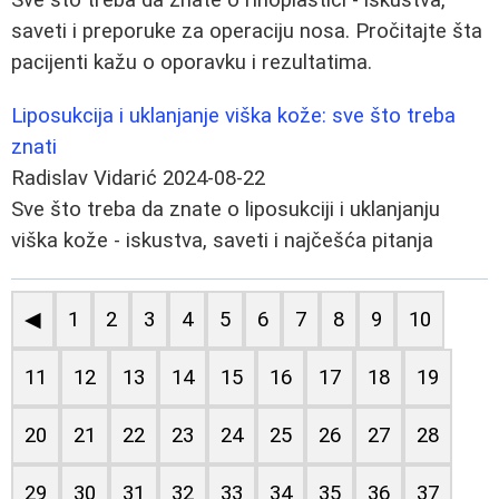
saveti i preporuke za operaciju nosa. Pročitajte šta
pacijenti kažu o oporavku i rezultatima.
Liposukcija i uklanjanje viška kože: sve što treba
znati
Radislav Vidarić
2024-08-22
Sve što treba da znate o liposukciji i uklanjanju
viška kože - iskustva, saveti i najčešća pitanja
◀
1
2
3
4
5
6
7
8
9
10
11
12
13
14
15
16
17
18
19
20
21
22
23
24
25
26
27
28
29
30
31
32
33
34
35
36
37