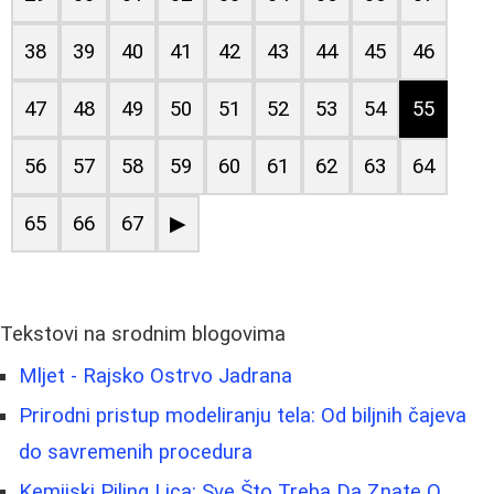
38
39
40
41
42
43
44
45
46
47
48
49
50
51
52
53
54
55
56
57
58
59
60
61
62
63
64
65
66
67
▶
Tekstovi na srodnim blogovima
Mljet - Rajsko Ostrvo Jadrana
Prirodni pristup modeliranju tela: Od biljnih čajeva
do savremenih procedura
Kemijski Piling Lica: Sve Što Treba Da Znate O