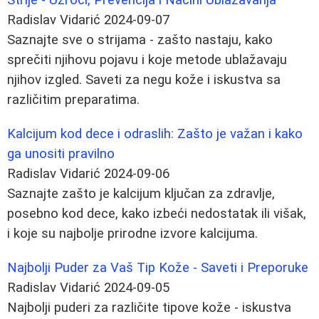
Radislav Vidarić
2024-09-07
Saznajte sve o strijama - zašto nastaju, kako
sprečiti njihovu pojavu i koje metode ublažavaju
njihov izgled. Saveti za negu kože i iskustva sa
različitim preparatima.
Kalcijum kod dece i odraslih: Zašto je važan i kako
ga unositi pravilno
Radislav Vidarić
2024-09-06
Saznajte zašto je kalcijum ključan za zdravlje,
posebno kod dece, kako izbeći nedostatak ili višak,
i koje su najbolje prirodne izvore kalcijuma.
Najbolji Puder za Vaš Tip Kože - Saveti i Preporuke
Radislav Vidarić
2024-09-05
Najbolji puderi za različite tipove kože - iskustva