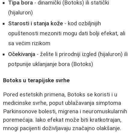
Tipa bora
- dinamički (Botoks) ili statički
(hijaluron)
Starosti i stanja kože
- kod ozbiljnijih
opuštenosti mezoniti mogu dati bolji efekat, ali
sa većim rizikom
Očekivanja
- želite li prirodniji izgled (hijaluron) ili
potpunije uklanjanje bora (Botoks)
Botoks u terapijske svrhe
Pored estetskih primena, Botoks se koristi i u
medicinske svrhe, poput ublažavanja simptoma
Parkinsonove bolesti, migrena i neuromuskularnih
poremećaja. Iako efekat može biti kratkotrajan,
mnogi pacijenti doživljavaju značajno olakšanje.