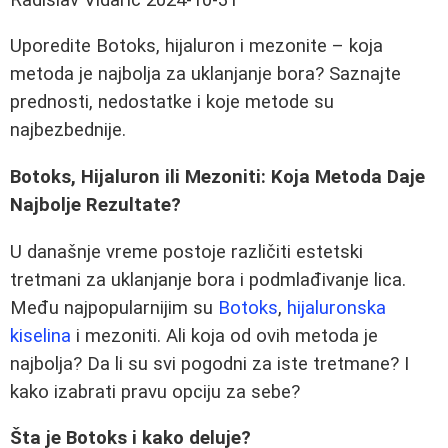
Uporedite Botoks, hijaluron i mezonite – koja
metoda je najbolja za uklanjanje bora? Saznajte
prednosti, nedostatke i koje metode su
najbezbednije.
Botoks, Hijaluron ili Mezoniti: Koja Metoda Daje
Najbolje Rezultate?
U današnje vreme postoje različiti estetski
tretmani za uklanjanje bora i podmlađivanje lica.
Među najpopularnijim su
Botoks
,
hijaluronska
kiselina
i mezoniti. Ali koja od ovih metoda je
najbolja? Da li su svi pogodni za iste tretmane? I
kako izabrati pravu opciju za sebe?
Šta je Botoks i kako deluje?