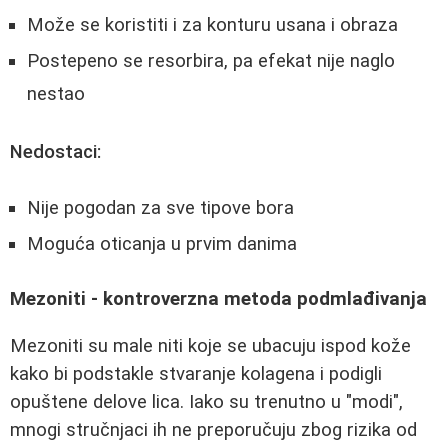
Može se koristiti i za konturu usana i obraza
Postepeno se resorbira, pa efekat nije naglo
nestao
Nedostaci:
Nije pogodan za sve tipove bora
Moguća oticanja u prvim danima
Mezoniti - kontroverzna metoda podmlađivanja
Mezoniti su male niti koje se ubacuju ispod kože
kako bi podstakle stvaranje kolagena i podigli
opuštene delove lica. Iako su trenutno u "modi",
mnogi stručnjaci ih ne preporučuju zbog rizika od