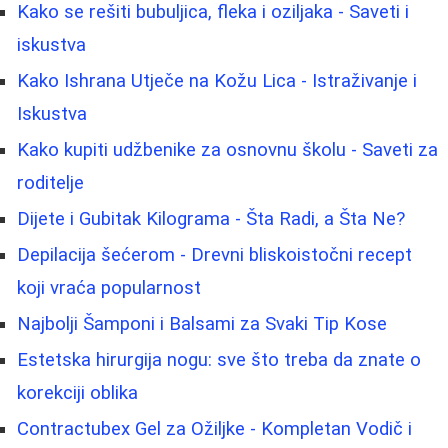
Kako se rešiti bubuljica, fleka i oziljaka - Saveti i
iskustva
Kako Ishrana Utječe na Kožu Lica - Istraživanje i
Iskustva
Kako kupiti udžbenike za osnovnu školu - Saveti za
roditelje
Dijete i Gubitak Kilograma - Šta Radi, a Šta Ne?
Depilacija šećerom - Drevni bliskoistočni recept
koji vraća popularnost
Najbolji Šamponi i Balsami za Svaki Tip Kose
Estetska hirurgija nogu: sve što treba da znate o
korekciji oblika
Contractubex Gel za Ožiljke - Kompletan Vodič i