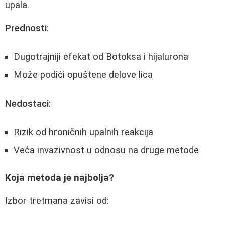
upala.
Prednosti:
Dugotrajniji efekat od Botoksa i hijalurona
Može podići opuštene delove lica
Nedostaci:
Rizik od hroničnih upalnih reakcija
Veća invazivnost u odnosu na druge metode
Koja metoda je najbolja?
Izbor tretmana zavisi od: