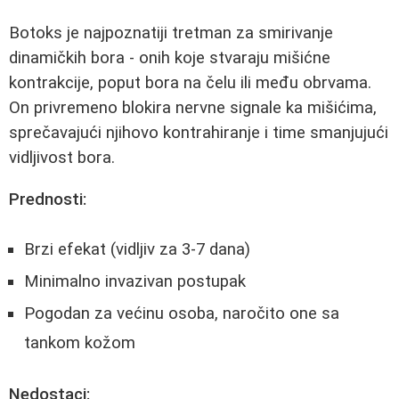
Botoks je najpoznatiji tretman za smirivanje
dinamičkih bora - onih koje stvaraju mišićne
kontrakcije, poput bora na čelu ili među obrvama.
On privremeno blokira nervne signale ka mišićima,
sprečavajući njihovo kontrahiranje i time smanjujući
vidljivost bora.
Prednosti:
Brzi efekat (vidljiv za 3-7 dana)
Minimalno invazivan postupak
Pogodan za većinu osoba, naročito one sa
tankom kožom
Nedostaci: