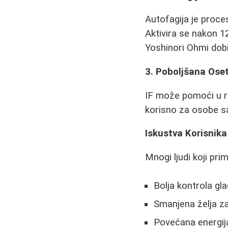
Autofagija je proces
Aktivira se nakon 1
Yoshinori Ohmi dobi
3. Poboljšana Osetl
IF može pomoći u reg
korisno za osobe sa
Iskustva Korisnika
Mnogi ljudi koji pri
Bolja kontrola gla
Smanjena želja za
Povećana energi