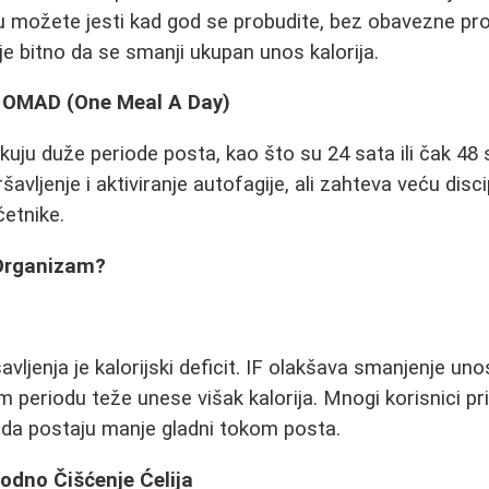
ru možete jesti kad god se probudite, bez obavezne p
e je bitno da se smanji ukupan unos kalorija.
li OMAD (One Meal A Day)
ikuju duže periode posta, kao što su 24 sata ili čak 48 
vljenje i aktiviranje autofagije, ali zahteva veću discip
četnike.
 Organizam?
vljenja je kalorijski deficit. IF olakšava smanjenje uno
periodu teže unese višak kalorija. Mnogi korisnici pr
i da postaju manje gladni tokom posta.
odno Čišćenje Ćelija