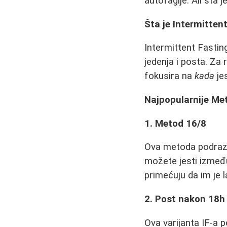
autofagije. Ali šta 
Šta je Intermittent
Intermittent Fastin
jedenja i posta. Za 
fokusira na
kada
jes
Najpopularnije Me
1. Metod 16/8
Ova metoda podrazum
možete jesti između
primećuju da im je l
2. Post nakon 18h
Ova varijanta IF-a