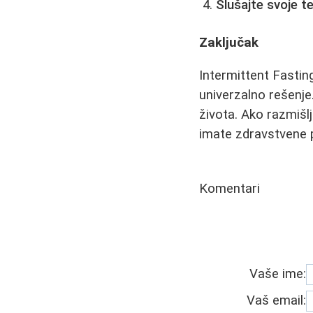
Slušajte svoje t
Zaključak
Intermittent Fasting
univerzalno rešenje
života. Ako razmišlj
imate zdravstvene 
Komentari
Vaše ime:
Vaš email: