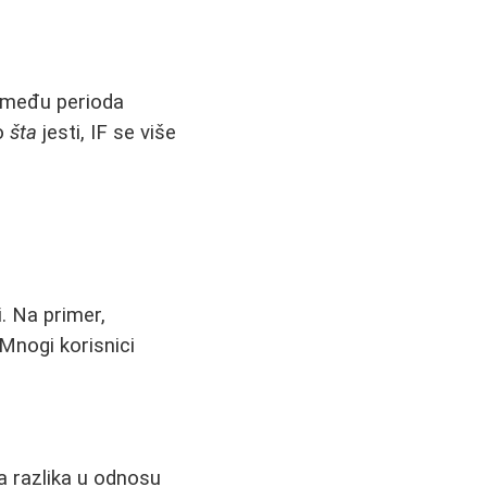
između perioda
to
šta
jesti, IF se više
. Na primer,
 Mnogi korisnici
a razlika u odnosu