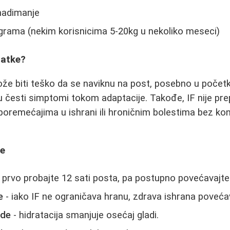
 nadimanje
ograma (nekim korisnicima 5-20kg u nekoliko meseci)
tatke?
 biti teško da se naviknu na post, posebno u početku
u česti simptomi tokom adaptacije. Takođe, IF nije prep
poremećajima u ishrani ili hroničnim bolestima bez kon
ke
 prvo probajte 12 sati posta, pa postupno povećavajte
e
- iako IF ne ograničava hranu, zdrava ishrana poveća
ode
- hidratacija smanjuje osećaj gladi.