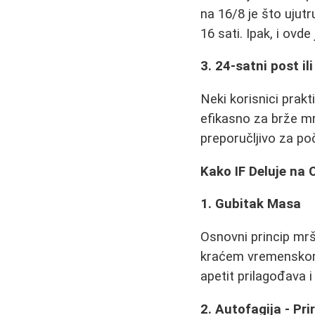
na 16/8 je što ujut
16 sati. Ipak, i ovd
3. 24-satni post i
Neki korisnici prakt
efikasno za brže mrša
preporučljivo za po
Kako IF Deluje na
1. Gubitak Masa
Osnovni princip mrša
kraćem vremenskom 
apetit prilagođava 
2. Autofagija - Prir