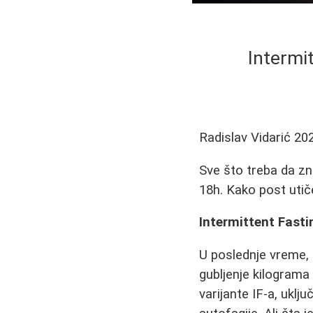
Intermit
Radislav Vidarić
20
Sve što treba da zn
18h. Kako post utič
Intermittent Fasti
U poslednje vreme, 
gubljenje kilograma 
varijante IF-a, uklj