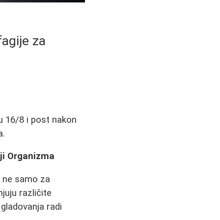
fagije za
u 16/8 i post nakon
a.
iji Organizma
od ne samo za
juju različite
 gladovanja radi