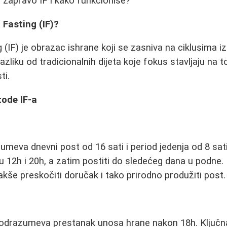
je zapravo IF i kako funkcioniše?
 Fasting (IF)?
g (IF) je obrazac ishrane koji se zasniva na ciklusima 
razliku od tradicionalnih dijeta koje fokus stavljaju na 
ti.
tode IF-a
eva dnevni post od 16 sati i period jedenja od 8 sati
 12h i 20h, a zatim postiti do sledećeg dana u podne.
akše preskočiti doručak i tako prirodno produžiti post.
 podrazumeva prestanak unosa hrane nakon 18h. Ključn