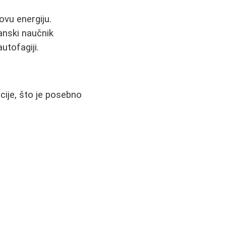
ovu energiju.
panski naučnik
utofagiji.
cije, što je posebno