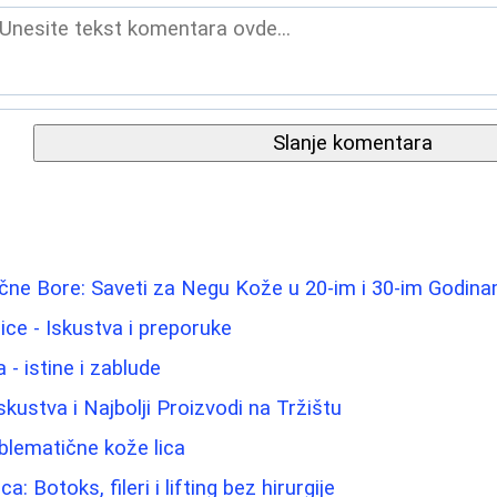
Slanje komentara
ične Bore: Saveti za Negu Kože u 20-im i 30-im Godin
lice - Iskustva i preporuke
- istine i zablude
Iskustva i Najbolji Proizvodi na Tržištu
blematične kože lica
a: Botoks, fileri i lifting bez hirurgije