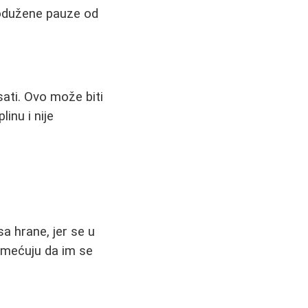
rodužene pauze od
sati. Ovo može biti
linu i nije
sa hrane, jer se u
imećuju da im se