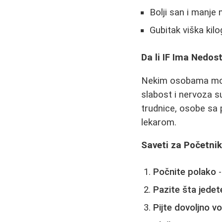
Bolji san i manje
Gubitak viška kil
Da li IF Ima Nedos
Nekim osobama može
slabost i nervoza s
trudnice, osobe sa 
lekarom.
Saveti za Početni
Počnite polako
-
Pazite šta jedet
Pijte dovoljno v