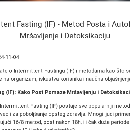
tent Fasting (IF) - Metod Posta i Auto
Mršavljenje i Detoksikaciju
24-11-04
ate o Intermittent Fastingu (IF) i metodama kao što s
e na organizam, iskustva korisnika i naučna objašnjenj
ng (IF): Kako Post Pomaze Mršavljenju i Detoksikac
Intermittent Fasting (IF) postaje sve popularniji met
već i za poboljšanje opšteg zdravlja. Mnogi ljudi primen
učujući 16/8 metod, post nakon 18h, ili čak duže periode