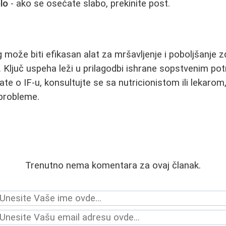
elo
- ako se osećate slabo, prekinite post.
 može biti efikasan alat za mršavljenje i poboljšanje zdr
. Ključ uspeha leži u prilagodbi ishrane sopstvenim po
ate o IF-u, konsultujte se sa nutricionistom ili lekaro
probleme.
Trenutno nema komentara za ovaj članak.