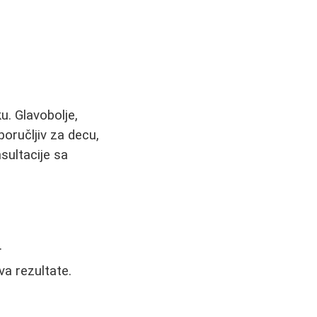
. Glavobolje,
oručljiv za decu,
sultacije sa
.
va rezultate.