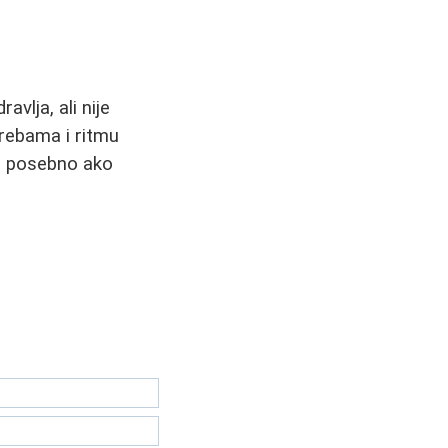
avlja, ali nije
trebama i ritmu
m, posebno ako