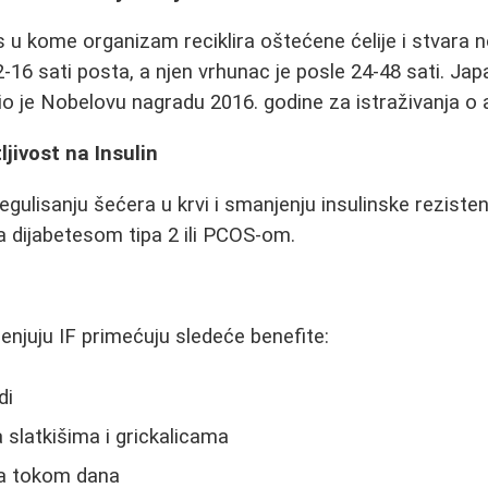
 u kome organizam reciklira oštećene ćelije i stvara n
2-16 sati posta, a njen vrhunac je posle 24-48 sati. Ja
o je Nobelovu nagradu 2016. godine za istraživanja o a
jivost na Insulin
ulisanju šećera u krvi i smanjenju insulinske rezisten
 dijabetesom tipa 2 ili PCOS-om.
menjuju IF primećuju sledeće benefite:
di
 slatkišima i grickalicama
ja tokom dana