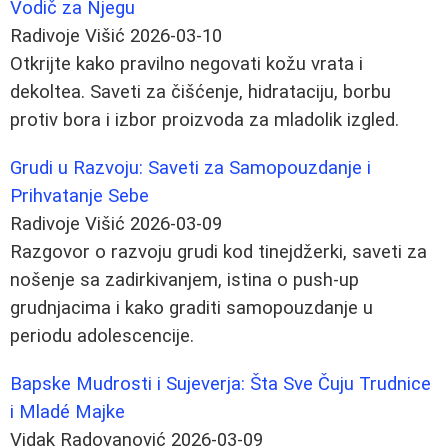
Vodič za Njegu
Radivoje Višić
2026-03-10
Otkrijte kako pravilno negovati kožu vrata i
dekoltea. Saveti za čišćenje, hidrataciju, borbu
protiv bora i izbor proizvoda za mladolik izgled.
Grudi u Razvoju: Saveti za Samopouzdanje i
Prihvatanje Sebe
Radivoje Višić
2026-03-09
Razgovor o razvoju grudi kod tinejdžerki, saveti za
nošenje sa zadirkivanjem, istina o push-up
grudnjacima i kako graditi samopouzdanje u
periodu adolescencije.
Bapske Mudrosti i Sujeverja: Šta Sve Čuju Trudnice
i Mladé Majke
Vidak Radovanović
2026-03-09