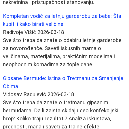
nekretnina i pristupačnost stanovanju.
Kompletan vodič za letnju garderobu za bebe: Šta
kupiti i kako birati veličine
Radivoje Višić
2026-03-18
Sve što treba da znate o odabiru letnje garderobe
za novorođenče. Saveti iskusnih mama o
veličinama, materijalima, praktičnim modelima i
neophodnim komadima za tople dane.
Gipsane Bermude: Istina o Tretmanu za Smanjenje
Obima
Vidosav Radujević
2026-03-18
Sve što treba da znate o tretmanu gipsanim
bermudama. Da li zaista skidaju ceo konfekcijski
broj? Koliko traju rezultati? Analiza iskustava,
prednosti, mana i saveti za trajne efekte.