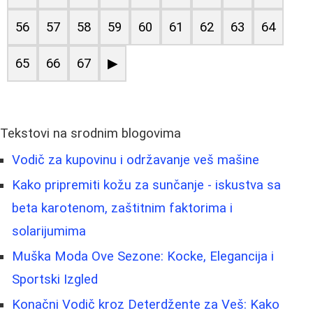
56
57
58
59
60
61
62
63
64
65
66
67
▶
Tekstovi na srodnim blogovima
Vodič za kupovinu i održavanje veš mašine
Kako pripremiti kožu za sunčanje - iskustva sa
beta karotenom, zaštitnim faktorima i
solarijumima
Muška Moda Ove Sezone: Kocke, Elegancija i
Sportski Izgled
Konačni Vodič kroz Deterdžente za Veš: Kako