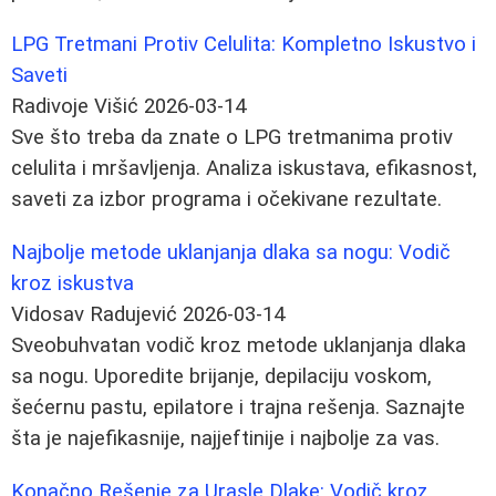
LPG Tretmani Protiv Celulita: Kompletno Iskustvo i
Saveti
Radivoje Višić
2026-03-14
Sve što treba da znate o LPG tretmanima protiv
celulita i mršavljenja. Analiza iskustava, efikasnost,
saveti za izbor programa i očekivane rezultate.
Najbolje metode uklanjanja dlaka sa nogu: Vodič
kroz iskustva
Vidosav Radujević
2026-03-14
Sveobuhvatan vodič kroz metode uklanjanja dlaka
sa nogu. Uporedite brijanje, depilaciju voskom,
šećernu pastu, epilatore i trajna rešenja. Saznajte
šta je najefikasnije, najjeftinije i najbolje za vas.
Konačno Rešenje za Urasle Dlake: Vodič kroz