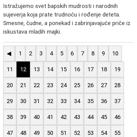
Istražujemo svet bapskih mudrosti i narodnih
sujeverja koja prate trudnoću i rođenje deteta.
Smesne, čudne, a ponekad i zabrinjavajuće priče iz
iskustava mladih majki.
◀
1
2
3
4
5
6
7
8
9
10
11
12
13
14
15
16
17
18
19
20
21
22
23
24
25
26
27
28
29
30
31
32
33
34
35
36
37
38
39
40
41
42
43
44
45
46
47
48
49
50
51
52
53
54
55