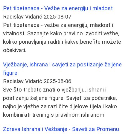
Pet tibetanaca - Vežbe za energiju i mladost
Radislav Vidarić
2025-08-07
Pet tibetanaca - vežbe za energiju, mladost i
vitalnost. Saznajte kako pravilno izvoditi vežbe,
koliko ponavljanja raditi i kakve benefite možete
očekivati.
Vježbanje, ishrana i savjeti za postizanje željene
figure
Radislav Vidarić
2025-08-06
Sve što trebate znati o vježbanju, ishrani i
postizanju željene figure. Savjeti za početnike,
najbolje vježbe za različite dijelove tijela i kako
kombinirati trening s pravilnom ishranom.
Zdrava Ishrana i Vežbanje - Saveti za Promenu