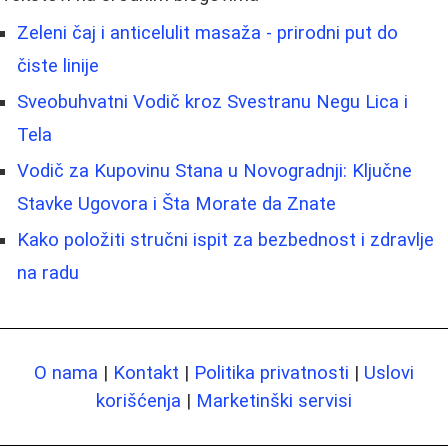
Zeleni čaj i anticelulit masaža - prirodni put do
čiste linije
Sveobuhvatni Vodič kroz Svestranu Negu Lica i
Tela
Vodič za Kupovinu Stana u Novogradnji: Ključne
Stavke Ugovora i Šta Morate da Znate
Kako položiti stručni ispit za bezbednost i zdravlje
na radu
O nama
|
Kontakt
|
Politika privatnosti
|
Uslovi
korišćenja
|
Marketinški servisi