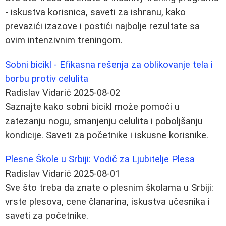
- iskustva korisnica, saveti za ishranu, kako
prevazići izazove i postići najbolje rezultate sa
ovim intenzivnim treningom.
Sobni bicikl - Efikasna rešenja za oblikovanje tela i
borbu protiv celulita
Radislav Vidarić
2025-08-02
Saznajte kako sobni bicikl može pomoći u
zatezanju nogu, smanjenju celulita i poboljšanju
kondicije. Saveti za početnike i iskusne korisnike.
Plesne Škole u Srbiji: Vodič za Ljubitelje Plesa
Radislav Vidarić
2025-08-01
Sve što treba da znate o plesnim školama u Srbiji:
vrste plesova, cene članarina, iskustva učesnika i
saveti za početnike.