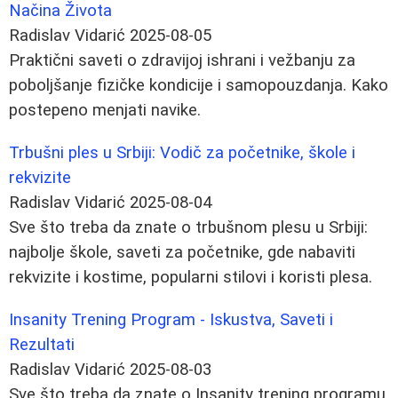
Načina Života
Radislav Vidarić
2025-08-05
Praktični saveti o zdravijoj ishrani i vežbanju za
poboljšanje fizičke kondicije i samopouzdanja. Kako
postepeno menjati navike.
Trbušni ples u Srbiji: Vodič za početnike, škole i
rekvizite
Radislav Vidarić
2025-08-04
Sve što treba da znate o trbušnom plesu u Srbiji:
najbolje škole, saveti za početnike, gde nabaviti
rekvizite i kostime, popularni stilovi i koristi plesa.
Insanity Trening Program - Iskustva, Saveti i
Rezultati
Radislav Vidarić
2025-08-03
Sve što treba da znate o Insanity trening programu