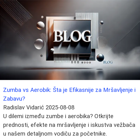
Zumba vs Aerobik: Šta je Efikasnije za Mršavljenje i
Zabavu?
Radislav Vidarić
2025-08-08
U dilemi između zumbe i aerobika? Otkrijte
prednosti, efekte na mršavljenje i iskustva vežbača
u našem detaljnom vodiču za početnike.