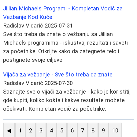
Jillian Michaels Programi - Kompletan Vodič za
Vežbanje Kod Kuće
Radislav Vidarić
2025-07-31
Sve što treba da znate o vežbanju sa Jillian
Michaels programima - iskustva, rezultati i saveti
za početnike. Otkrijte kako da zategnete telo i
postignete svoje ciljeve.
Vijača za vežbanje - Sve što treba da znate
Radislav Vidarić
2025-07-30
Saznajte sve o vijači za vežbanje - kako je koristiti,
gde kupiti, koliko košta i kakve rezultate možete
očekivati. Kompletan vodič za početnike.
◀
1
2
3
4
5
6
7
8
9
10