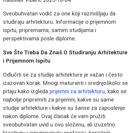
Sveobuhvatan vodič za one koji razmišljaju da
studiraju arhitekturu. Informacije o prijemnom
ispitu, pripremama, samim studijama i
perspektivama posle diplome.
Sve Što Treba Da Znaš O Studiranju Arhitekture
i Prijemnom Ispitu
Odlučiti se za studije arhitekture je važan i često
izazovan korak. Mnogi maturanti i srednjoškolci se
pitaju kako izgleda
prijemni za arhitekturu
, kako se
najbolje pripremiti za prijemni, kakve su same
studije arhitekture i kakve su šanse za zaposlenje
nakon diplome. Ovaj članak će vam pružiti
sveobuhvatan uvid u ovu složenu, ali izuzetno
kreativnu i ispunjavajuću profesiju, koristeći