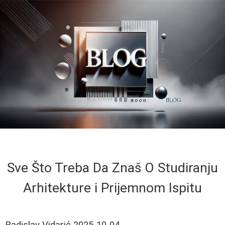
Sve Što Treba Da Znaš O Studiranju
Arhitekture i Prijemnom Ispitu
Radislav Vidarić
2025-10-04