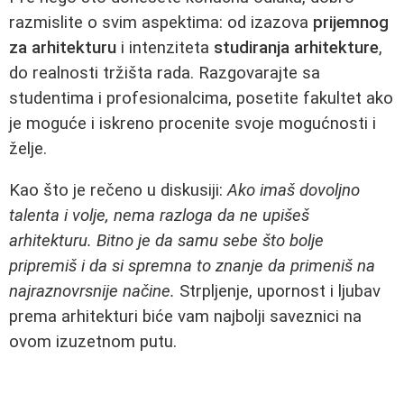
razmislite o svim aspektima: od izazova
prijemnog
za arhitekturu
i intenziteta
studiranja arhitekture
,
do realnosti tržišta rada. Razgovarajte sa
studentima i profesionalcima, posetite fakultet ako
je moguće i iskreno procenite svoje mogućnosti i
želje.
Kao što je rečeno u diskusiji:
Ako imaš dovoljno
talenta i volje, nema razloga da ne upišeš
arhitekturu. Bitno je da samu sebe što bolje
pripremiš i da si spremna to znanje da primeniš na
najraznovrsnije načine.
Strpljenje, upornost i ljubav
prema arhitekturi biće vam najbolji saveznici na
ovom izuzetnom putu.