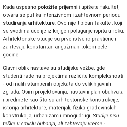
Kada uspešno
položite prijemni
i upišete fakultet,
otvara se put ka intenzivnom i zahtevnom periodu
studiranja arhitekture
. Ovo nije tipičan fakultet koji
se svodi na učenje iz knjige i polaganje ispita u roku.
Arhitektonske studije su prvenstveno praktične i
zahtevaju konstantan angažman tokom cele
godine.
Glavni oblik nastave su studijske vežbe, gde
studenti rade na projektima različite kompleksnosti
- od malih stambenih objekata do velikih javnih
zgrada. Osim projektovanja, nastavni plan obuhvata
i predmete kao što su arhitektonske konstrukcije,
istorija arhitekture, materijali, fizika građevinskih
konstrukcija, urbanizam i mnogi drugi.
Studije nisu
teške u smislu bubanja, ali zahtevaju vreme -