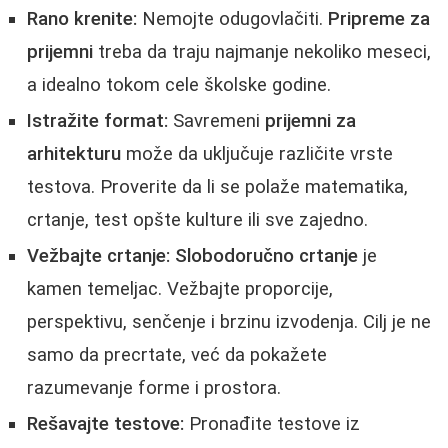
Rano krenite:
Nemojte odugovlačiti.
Pripreme za
prijemni
treba da traju najmanje nekoliko meseci,
a idealno tokom cele školske godine.
Istražite format:
Savremeni
prijemni za
arhitekturu
može da uključuje različite vrste
testova. Proverite da li se polaže matematika,
crtanje, test opšte kulture ili sve zajedno.
Vežbajte crtanje:
Slobodoručno crtanje
je
kamen temeljac. Vežbajte proporcije,
perspektivu, senčenje i brzinu izvodenja. Cilj je ne
samo da precrtate, već da pokažete
razumevanje forme i prostora.
Rešavajte testove:
Pronađite testove iz