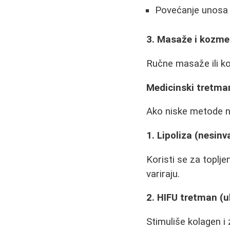
Povećanje unosa 
3. Masaže i kozme
Ručne masaže ili ko
Medicinski tretman
Ako niske metode ne
1. Lipoliza (nesin
Koristi se za toplj
variraju.
2. HIFU tretman (u
Stimuliše kolagen i 