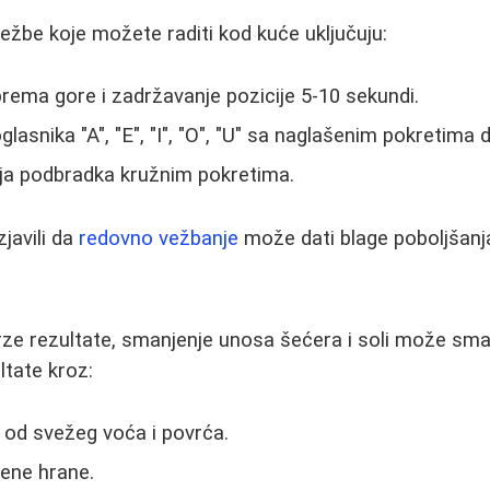
žbe koje možete raditi kod kuće uključuju:
rema gore i zadržavanje pozicije 5-10 sekundi.
asnika "A", "E", "I", "O", "U" sa naglašenim pokretima do
ja podbradka kružnim pokretima.
zjavili da
redovno vežbanje
može dati blage poboljšanj
a
rze rezultate, smanjenje unosa šećera i soli može smanj
ultate kroz:
od svežeg voća i povrća.
ene hrane.