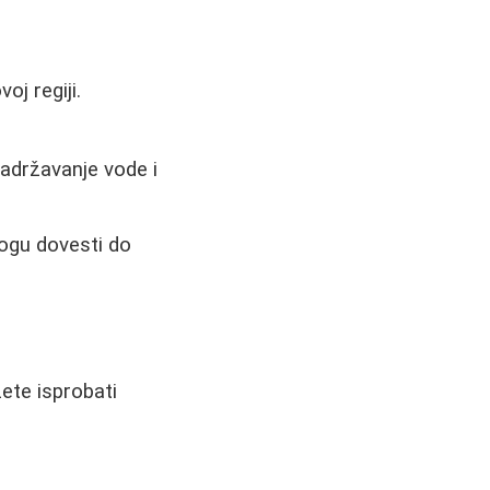
oj regiji.
zadržavanje vode i
mogu dovesti do
ete isprobati