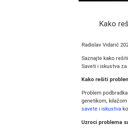
Kako reš
Radislav Vidarić
20
Saznajte kako rešit
Saveti i iskustva z
Kako rešiti proble
Problem podbradka m
genetikom, kilažom 
savete i iskustva
ko
Uzroci problema 