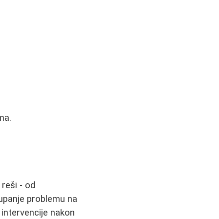
ma.
 reši - od
stupanje problemu na
 intervencije nakon