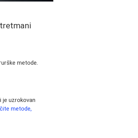
 tretmani
irurške metode.
i je uzrokovan
ičite metode,