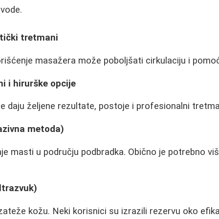
vode.
tički tretmani
rišćenje masažera može poboljšati cirkulaciju i pomoći
i i hirurške opcije
 daju željene rezultate, postoje i profesionalni tretma
vazivna metoda)
enje masti u području podbradka. Obično je potrebno vi
ltrazvuk)
zateže kožu. Neki korisnici su izrazili rezervu oko efik