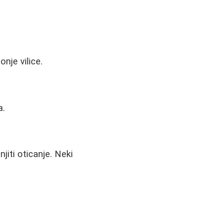
nje vilice.
a.
iti oticanje. Neki