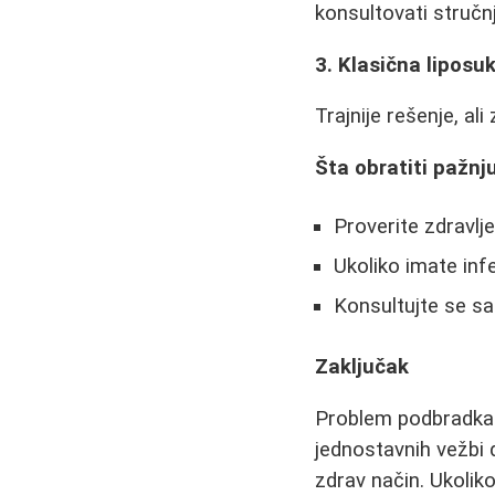
konsultovati stručn
3. Klasična liposuk
Trajnije rešenje, al
Šta obratiti pažnj
Proverite zdravlj
Ukoliko imate inf
Konsultujte se sa
Zaključak
Problem podbradka mo
jednostavnih vežbi 
zdrav način. Ukolik