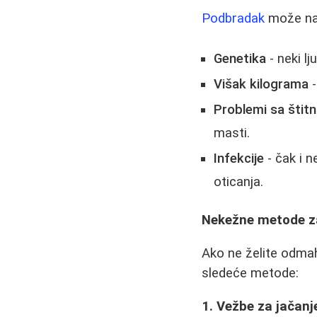
Podbradak
može nast
Genetika
- neki lj
Višak kilograma
-
Problemi sa šti
masti.
Infekcije
- čak i 
oticanja.
Nekežne metode z
Ako ne želite odmah
sledeće metode:
1. Vežbe za jačanje