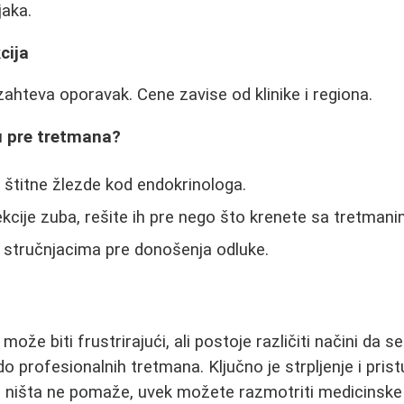
jaka.
cija
i zahteva oporavak. Cene zavise od klinike i regiona.
u pre tretmana?
e štitne žlezde kod endokrinologa.
ekcije zuba, rešite ih pre nego što krenete sa tretmani
 stručnjacima pre donošenja odluke.
že biti frustrirajući, ali postoje različiti načini da se
do profesionalnih tretmana. Ključno je strpljenje i pri
o ništa ne pomaže, uvek možete razmotriti medicinske