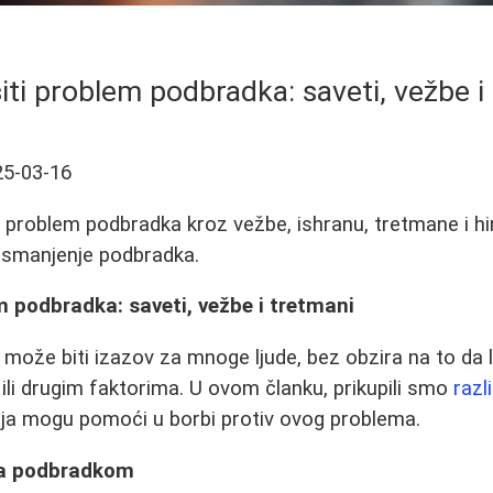
iti problem podbradka: saveti, vežbe i
25-03-16
i problem podbradka kroz vežbe, ishranu, tretmane i h
a smanjenje podbradka.
m podbradka: saveti, vežbe i tretmani
ože biti izazov za mnoge ljude, bez obzira na to da l
ili drugim faktorima. U ovom članku, prikupili smo
razl
ja mogu pomoći u borbi protiv ovog problema.
sa podbradkom