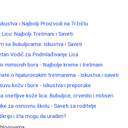
Iskustva i Najbolji Proizvodi na Tržištu
 Licu: Najbolji Tretmani i Saveti
m sa Bubuljicama: Iskustva i Saveti
etan Vodič za Podmlađivanje Lica
iv mimicnih bora - Najbolje kreme i tretmani
nate o hijaluronskim tretmanima - Iskustva i saveti
suvu kožu i bore - Iskustva i preporuke
osetljive kože lica: Bubuljice, crvenilo i mitiseri
ike za osnovnu školu - Saveti za roditelje
škripi i šta mogu da uradim?
 blogovima