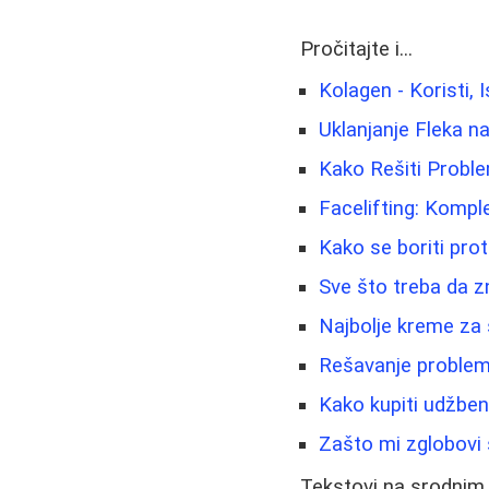
Pročitajte i...
Kolagen - Koristi, 
Uklanjanje Fleka na
Kako Rešiti Proble
Facelifting: Kompl
Kako se boriti prot
Sve što treba da z
Najbolje kreme za 
Rešavanje problema 
Kako kupiti udžben
Zašto mi zglobovi 
Tekstovi na srodnim