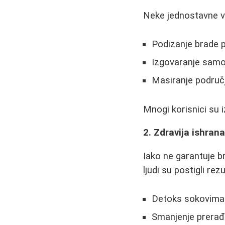
Neke jednostavne ve
Podizanje brade p
Izgovaranje samogl
Masiranje područ
Mnogi korisnici su i
2. Zdravija ishran
Iako ne garantuje b
ljudi su postigli rez
Detoks sokovima 
Smanjenje prerađ