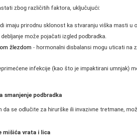
ati zbog različitih faktora, uključujući:
udi imaju prirodnu sklonost ka stvaranju viška masti u ov
 debljanje može pojačati izgled podbradka.
tnom žlezdom
- hormonalni disbalansi mogu uticati na 
neprimećene infekcije (kao što je impaktirani umnjak) 
a smanjenje podbradka
 da se odlučite za hirurške ili invazivne tretmane, mož
 mišića vrata i lica