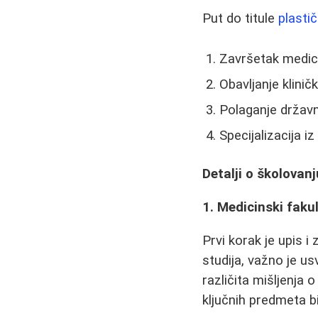
Put do titule
plasti
Završetak medici
Obavljanje klini
Polaganje državn
Specijalizacija iz
Detalji o školovanj
1. Medicinski faku
Prvi korak je upis 
studija, važno je us
različita mišljenja
ključnih predmeta bi