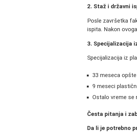
2. Staž i državni is
Posle završetka fak
ispita. Nakon ovoga
3. Specijalizacija i
Specijalizacija iz p
33 meseca opšte 
9 meseci plastične
Ostalo vreme se r
Česta pitanja i za
Da li je potrebno p