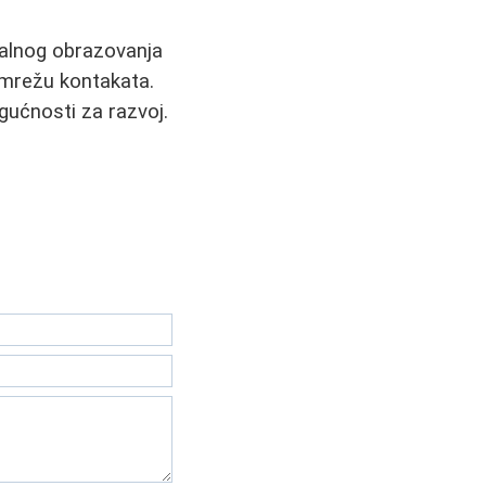
malnog obrazovanja
i mrežu kontakata.
gućnosti za razvoj.