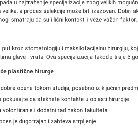
spada u najtraženije specijalizacije zbog velikih moguć
 velika, a proces selekcije može biti izazovan. Dobri a
ogi smatraju da su i lični kontakti i veze važan faktor.
ni put kroz stomatologiju i maksilofacijalnu hirurgiju, 
ma glave i vrata. Ova specijalizacija takođe traje 5 go
će plastične hirurge
 dobre ocene tokom studija, posebno iz ključnih pred
 pokušajte da steknete kontakte u oblasti hirurgije
 volontiranje i dodatni rad nakon fakulteta
oces je dugotrajan i zahteva strpljenje