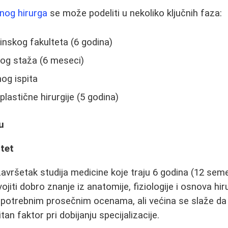
čnog hirurga
se može podeliti u nekoliko ključnih faza:
nskog fakulteta (6 godina)
čkog staža (6 meseci)
og ispita
 plastične hirurgije (5 godina)
u
ltet
i završetak studija medicine koje traju 6 godina (12 se
vojiti dobro znanje iz anatomije, fiziologije i osnova hir
 o potrebnim prosečnim ocenama, ali većina se slaže da
tan faktor pri dobijanju specijalizacije.