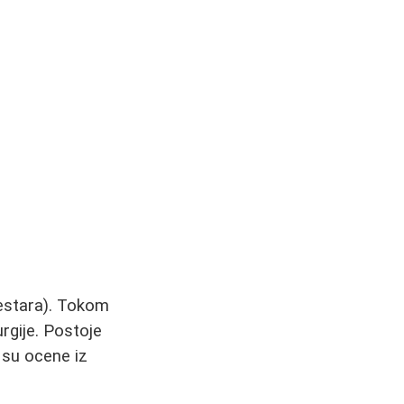
mestara). Tokom
urgije. Postoje
 su ocene iz