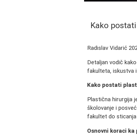
Kako postati 
Radislav Vidarić
20
Detaljan vodič kako p
fakulteta, iskustva i
Kako postati plast
Plastična hirurgija 
školovanje i posveć
fakultet do sticanja 
Osnovni koraci ka p