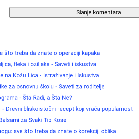
Slanje komentara
ve što treba da znate o operaciji kapaka
jica, fleka i oziljaka - Saveti i iskustva
 na Kožu Lica - Istraživanje i Iskustva
ike za osnovnu školu - Saveti za roditelje
lograma - Šta Radi, a Šta Ne?
 - Drevni bliskoistočni recept koji vraća popularnost
 Balsami za Svaki Tip Kose
nogu: sve što treba da znate o korekciji oblika