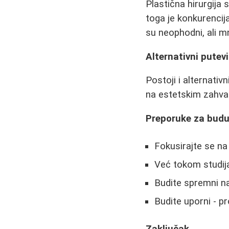
Plastična hirurgija 
toga je konkurencija
su neophodni, ali mn
Alternativni putevi
Postoji i alternativ
na estetskim zahvati
Preporuke za budu
Fokusirajte se na
Već tokom studija
Budite spremni na
Budite uporni - pr