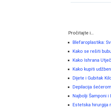
Pročitajte i...
Blefaroplastika: S
Kako se rešiti bubul
Kako Ishrana Utječe
Kako kupiti udžben
Dijete i Gubitak Ki
Depilacija šećerom
Najbolji Šamponi i
Estetska hirurgija 