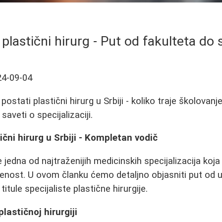
plastični hirurg - Put od fakulteta do s
24-09-04
ostati plastični hirurg u Srbiji - koliko traje školovanje
 saveti o specijalizaciji.
ični hirurg u Srbiji - Kompletan vodič
je jedna od najtraženijih medicinskih specijalizacija ko
enost. U ovom članku ćemo detaljno objasniti put od u
titule specijaliste plastične hirurgije.
lastičnoj hirurgiji