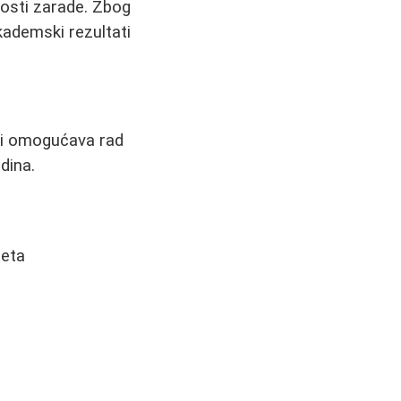
nosti zarade. Zbog
kademski rezultati
koji omogućava rad
dina.
meta