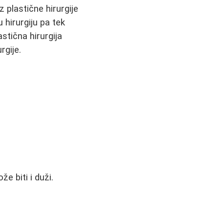
z plastične hirurgije
 hirurgiju pa tek
astična hirurgija
rgije.
e biti i duži.