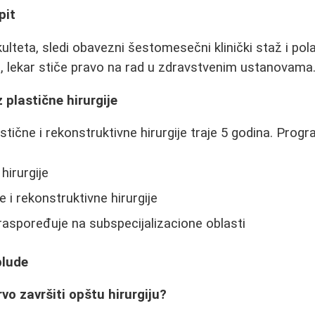
pit
ulteta, sledi obavezni šestomesečni klinički staž i po
, lekar stiče pravo na rad u zdravstvenim ustanovama
z plastične hirurgije
lastične i rekonstruktivne hirurgije traje 5 godina. Pro
hirurgije
 i rekonstruktivne hirurgije
aspoređuje na subspecijalizacione oblasti
blude
rvo završiti opštu hirurgiju?