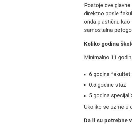
Postoje dve glavne t
direktno posle fakul
onda plastičnu kao s
samostalna petogodi
Koliko godina ško
Minimalno 11 godin
6 godina fakultet
0.5 godine staž
5 godina specijali
Ukoliko se uzme u ob
Da li su potrebne v