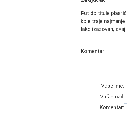
Zaključak
Put do titule plast
koje traje najmanje 
Iako izazovan, ovaj
Komentari
Vaše ime:
Vaš email:
Komentar: