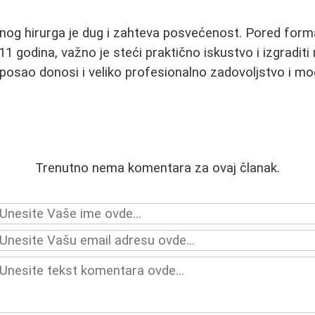
ičnog hirurga je dug i zahteva posvećenost. Pored for
11 godina, važno je steći praktično iskustvo i izgradit
 posao donosi i veliko profesionalno zadovoljstvo i mo
Trenutno nema komentara za ovaj članak.