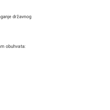
laganje državnog
.
gram obuhvata: