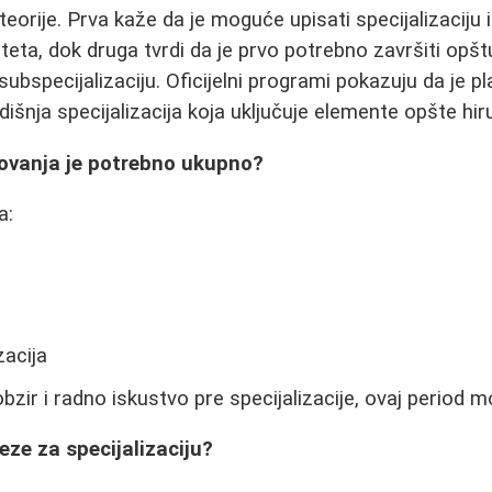
eorije. Prva kaže da je moguće upisati specijalizaciju i
teta, dok druga tvrdi da je prvo potrebno završiti opštu
ubspecijalizaciju. Oficijelni programi pokazuju da je pl
šnja specijalizacija koja uključuje elemente opšte hiru
lovanja je potrebno ukupno?
a:
zacija
zir i radno iskustvo pre specijalizacije, ovaj period mož
eze za specijalizaciju?