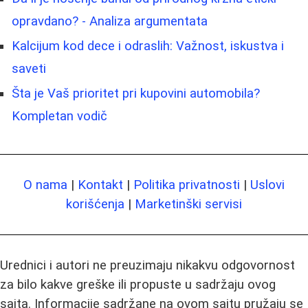
opravdano? - Analiza argumentata
Kalcijum kod dece i odraslih: Važnost, iskustva i
saveti
Šta je Vaš prioritet pri kupovini automobila?
Kompletan vodič
O nama
|
Kontakt
|
Politika privatnosti
|
Uslovi
korišćenja
|
Marketinški servisi
Urednici i autori ne preuzimaju nikakvu odgovornost
za bilo kakve greške ili propuste u sadržaju ovog
sajta. Informacije sadržane na ovom sajtu pružaju se