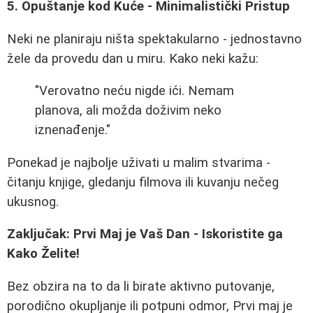
5. Opuštanje kod Kuće - Minimalistički Pristup
Neki ne planiraju ništa spektakularno - jednostavno
žele da provedu dan u miru. Kako neki kažu:
"Verovatno neću nigde ići. Nemam
planova, ali možda doživim neko
iznenađenje."
Ponekad je najbolje uživati u malim stvarima -
čitanju knjige, gledanju filmova ili kuvanju nečeg
ukusnog.
Zaključak: Prvi Maj je Vaš Dan - Iskoristite ga
Kako Želite!
Bez obzira na to da li birate aktivno putovanje,
porodično okupljanje ili potpuni odmor, Prvi maj je