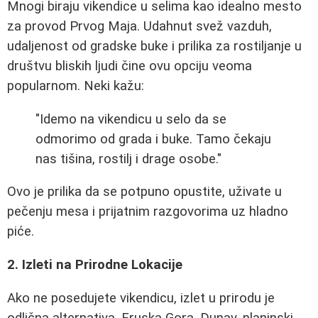
Mnogi biraju vikendice u selima kao idealno mesto
za provod Prvog Maja. Udahnut svež vazduh,
udaljenost od gradske buke i prilika za rostiljanje u
društvu bliskih ljudi čine ovu opciju veoma
popularnom. Neki kažu:
"Idemo na vikendicu u selo da se
odmorimo od grada i buke. Tamo čekaju
nas tišina, rostilj i drage osobe."
Ovo je prilika da se potpuno opustite, uživate u
pečenju mesa i prijatnim razgovorima uz hladno
piće.
2. Izleti na Prirodne Lokacije
Ako ne posedujete vikendicu, izlet u prirodu je
odlična alternativa. Fruska Gora, Dunav, planinski