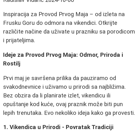
Inspiracija za Provod Prvog Maja – od izleta na
Frusku Goru do odmora na vikendici. Otkrijte
različite načine da uživate u prazniku sa porodicom
i prijateljima.
Ideje za Provod Prvog Maja: Odmor, Priroda i
Rostilj
Prvi maj je savršena prilika da pauziramo od
svakodnevnice i uživamo u prirodi sa najbližima.
Bez obzira da li planirate izlet, vikendicu ili
opuštanje kod kuće, ovaj praznik može biti pun
lepih trenutaka. Evo nekoliko ideja kako ga provesti.
1. Vikendica u Prirodi - Povratak Tradiciji