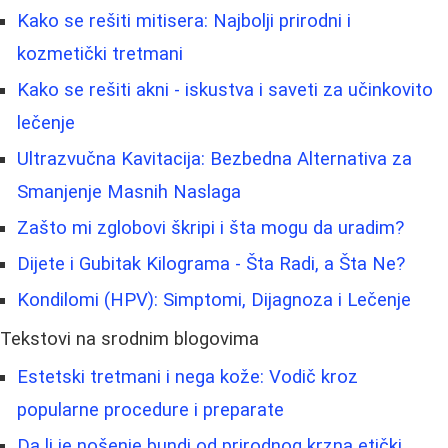
Kako se rešiti mitisera: Najbolji prirodni i
kozmetički tretmani
Kako se rešiti akni - iskustva i saveti za učinkovito
lečenje
Ultrazvučna Kavitacija: Bezbedna Alternativa za
Smanjenje Masnih Naslaga
Zašto mi zglobovi škripi i šta mogu da uradim?
Dijete i Gubitak Kilograma - Šta Radi, a Šta Ne?
Kondilomi (HPV): Simptomi, Dijagnoza i Lečenje
Tekstovi na srodnim blogovima
Estetski tretmani i nega kože: Vodič kroz
popularne procedure i preparate
Da li je nošenje bundi od prirodnog krzna etički