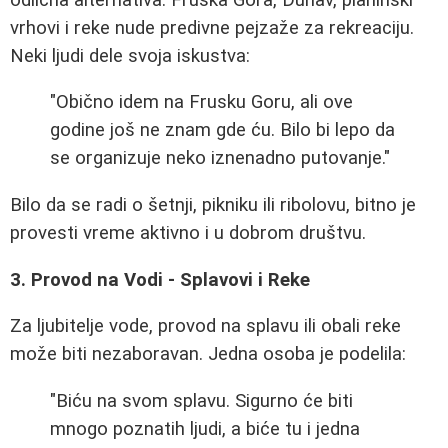
vrhovi i reke nude predivne pejzaže za rekreaciju.
Neki ljudi dele svoja iskustva:
"Obično idem na Frusku Goru, ali ove
godine još ne znam gde ću. Bilo bi lepo da
se organizuje neko iznenadno putovanje."
Bilo da se radi o šetnji, pikniku ili ribolovu, bitno je
provesti vreme aktivno i u dobrom društvu.
3. Provod na Vodi - Splavovi i Reke
Za ljubitelje vode, provod na splavu ili obali reke
može biti nezaboravan. Jedna osoba je podelila:
"Biću na svom splavu. Sigurno će biti
mnogo poznatih ljudi, a biće tu i jedna