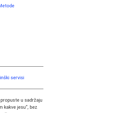
 Metode
nški servisi
i propuste u sadržaju
m kakve jesu“, bez