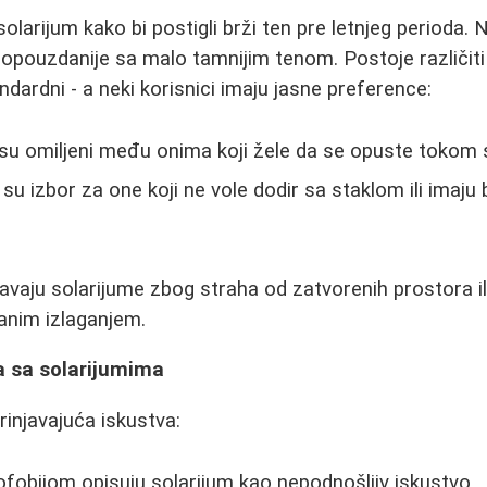
solarijum kako bi postigli brži ten pre letnjeg perioda.
opouzdanije sa malo tamnijim tenom. Postoje različiti 
tandardni - a neki korisnici imaju jasne preference:
su omiljeni među onima koji žele da se opuste tokom s
su izbor za one koji ne vole dodir sa staklom ili imaju 
egavaju solarijume zbog straha od zatvorenih prostora i
anim izlaganjem.
a sa solarijumima
rinjavajuća iskustva:
fobijom opisuju solarijum kao nepodnošljiv iskustvo.