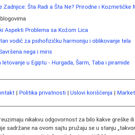
e Zadnjice: Šta Radi a Šta Ne? Prirodne i Kozmetičke
 blogovima
ski Aspekti Problema sa Kožom Lica
an vodič za psihofizičku harmoniju i oblikovanje tela
Savršena nega i miris
a letovanje u Egiptu - Hurgada, Šarm, Taba i piramide
ontakt
|
Politika privatnosti
|
Uslovi korišćenja
|
Marketi
preuzimaju nikakvu odgovornost za bilo kakve greške il
ije sadržane na ovom sajtu pružaju se u stanju „takvo