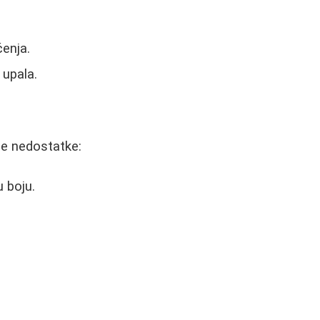
ćenja.
 upala.
je nedostatke:
u boju.