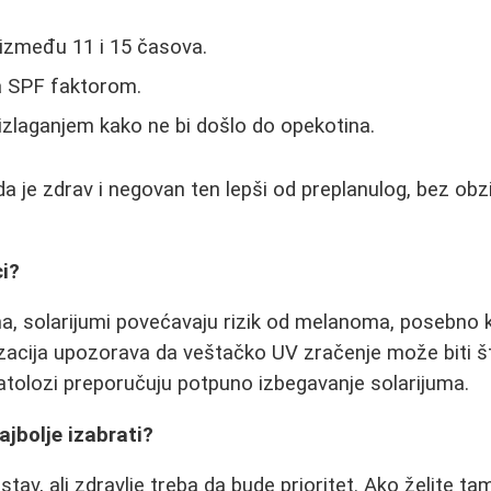
 između 11 i 15 časova.
sa SPF faktorom.
 izlaganjem kako ne bi došlo do opekotina.
 da je zdrav i negovan ten lepši od preplanulog, bez ob
ci?
a, solarijumi povećavaju rizik od melanoma, posebno 
acija upozorava da veštačko UV zračenje može biti št
tolozi preporučuju potpuno izbegavanje solarijuma.
ajbolje izabrati?
stav, ali zdravlje treba da bude prioritet. Ako želite tam