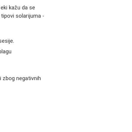
 Neki kažu da se
tipovi solarijuma -
esije.
blagu
li zbog negativnih