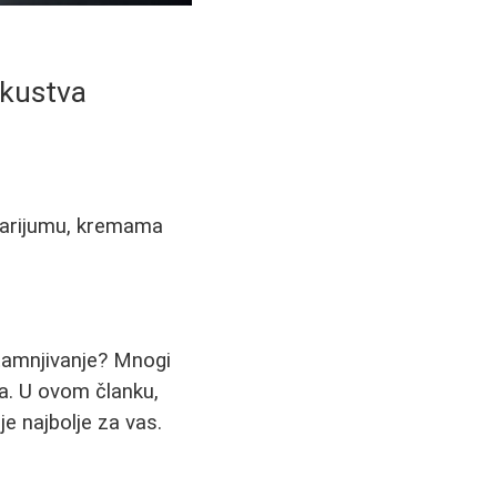
iskustva
solarijumu, kremama
potamnjivanje? Mnogi
na. U ovom članku,
je najbolje za vas.