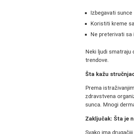
Izbegavati sunce
Koristiti kreme 
Ne preterivati sa
Neki ljudi smatraju
trendove.
Šta kažu stručnja
Prema istraživanjim
zdravstvena organiz
sunca. Mnogi derma
Zaključak: Šta je n
Svako ima drugačiji 