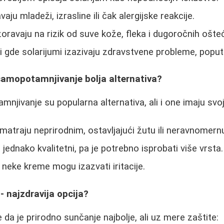
ju mladeži, izrasline ili čak alergijske reakcije.
ravaju na rizik od suve kože, fleka i dugoročnih ošte
vi gde solarijumi izazivaju zdravstvene probleme, poput
samopotamnjivanje bolja alternativa?
jivanje su popularna alternativa, ali i one imaju svo
smatraju neprirodnim, ostavljajući žutu ili neravnomern
 jednako kvalitetni, pa je potrebno isprobati više vrsta.
 neke kreme mogu izazvati iritacije.
- najzdravija opcija?
e da je prirodno sunčanje najbolje, ali uz mere zaštite: