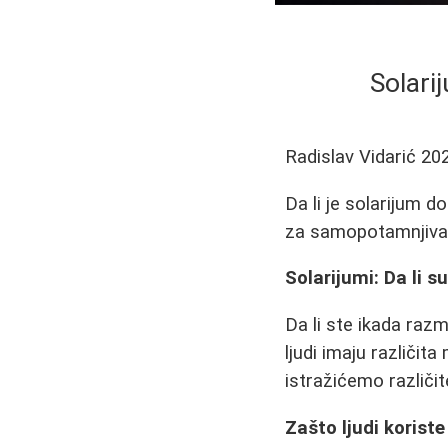
Solarij
Radislav Vidarić
20
Da li je solarijum d
za samopotamnjivan
Solarijumi: Da li s
Da li ste ikada razm
ljudi imaju različi
istražićemo različit
Zašto ljudi korist