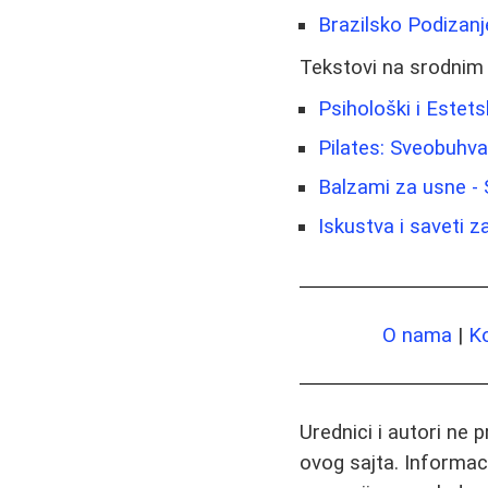
Brazilsko Podizanj
Tekstovi na srodnim
Psihološki i Estet
Pilates: Sveobuhvat
Balzami za usne - 
Iskustva i saveti z
O nama
|
K
Urednici i autori ne 
ovog sajta. Informac