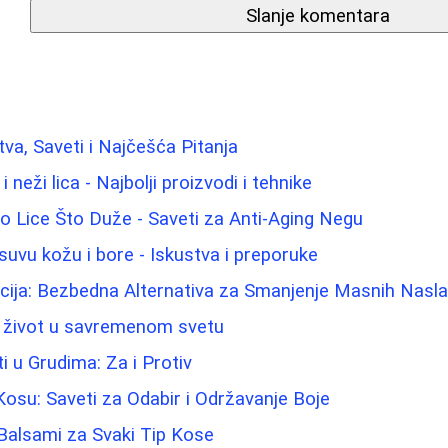
Slanje komentara
tva, Saveti i Najčešća Pitanja
 neži lica - Najbolji proizvodi i tehnike
 Lice Što Duže - Saveti za Anti-Aging Negu
suvu kožu i bore - Iskustva i preporuke
acija: Bezbedna Alternativa za Smanjenje Masnih Nasl
v život u savremenom svetu
ti u Grudima: Za i Protiv
Kosu: Saveti za Odabir i Održavanje Boje
 Balsami za Svaki Tip Kose