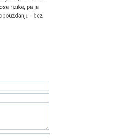
se rizike, pa je
mopouzdanju - bez