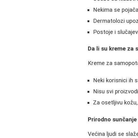
Nekima se pojačava
Dermatolozi upozo
Postoje i slučaje
Da li su kreme za 
Kreme za samopotamn
Neki korisnici ih 
Nisu svi proizvodi
Za osetljivu kožu,
Prirodno sunčanje 
Većina ljudi se slaž