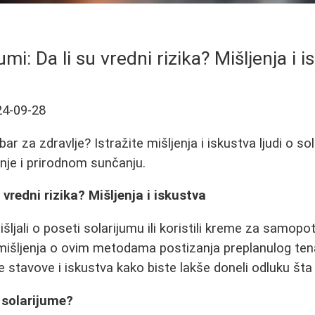
umi: Da li su vredni rizika? Mišljenja i 
24-09-28
obar za zdravlje? Istražite mišljenja i iskustva ljudi o 
je i prirodnom sunčanju.
u vredni rizika? Mišljenja i iskustva
išljali o poseti solarijumu ili koristili kreme za samo
ta mišljenja o ovim metodama postizanja preplanulog te
e stavove i iskustva kako biste lakše doneli odluku šta 
e solarijume?