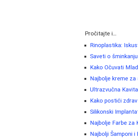
Pročitajte i...
Rinoplastika: Iskus
Saveti o šminkanju i
Kako Očuvati Mlado
Najbolje kreme za 
Ultrazvučna Kavit
Kako postići zdra
Silikonski Implanta
Najbolje Farbe za 
Najbolji Šamponi i