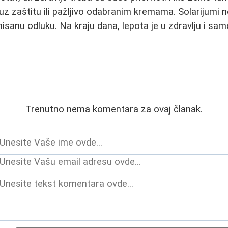
z zaštitu ili pažljivo odabranim kremama. Solarijumi no
isanu odluku. Na kraju dana, lepota je u zdravlju i sa
.
Trenutno nema komentara za ovaj članak.