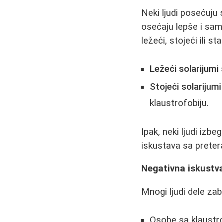
Neki ljudi posećuju 
osećaju lepše i sam
ležeći, stojeći ili s
Ležeći solarijumi
Stojeći solarijumi
klaustrofobiju.
Ipak, neki ljudi izb
iskustava sa preter
Negativna iskustv
Mnogi ljudi dele zab
Osobe sa klaustro