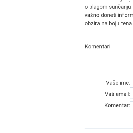
o blagom sunčanju u
važno doneti inform
obzira na boju tena
Komentari
Vaše ime:
Vaš email:
Komentar: