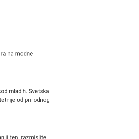
zira na modne
kod mladih. Svetska
etnije od prirodnog
niji ten, razmislite