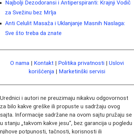
Najbolji Dezodoransi i Antiperspiranti: Krajnji Vodič
za Svežinu bez Mrlja
Anti Celulit Masaža i Uklanjanje Masnih Naslaga:
Sve što treba da znate
O nama
|
Kontakt
|
Politika privatnosti
|
Uslovi
korišćenja
|
Marketinški servisi
Urednici i autori ne preuzimaju nikakvu odgovornost
za bilo kakve greške ili propuste u sadržaju ovog
sajta. Informacije sadržane na ovom sajtu pružaju se
u stanju „takvom kakve jesu“, bez garancija u pogledu
njihove potpunosti, tačnosti, korisnosti ili