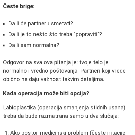
Česte brige:
Da li će partneru smetati?
Da li je to nešto što treba "popraviti"?
Da li sam normalna?
Odgovor na sva ova pitanja je: tvoje telo je
normalno i vredno poštovanja. Partneri koji vrede
obično ne daju važnost takvim detaljima.
Kada operacija može biti opcija?
Labioplastika (operacija smanjenja stidnih usana)
treba da bude razmatrana samo u dva slučaja:
Ako postoji medicinski problem (česte iritacije,