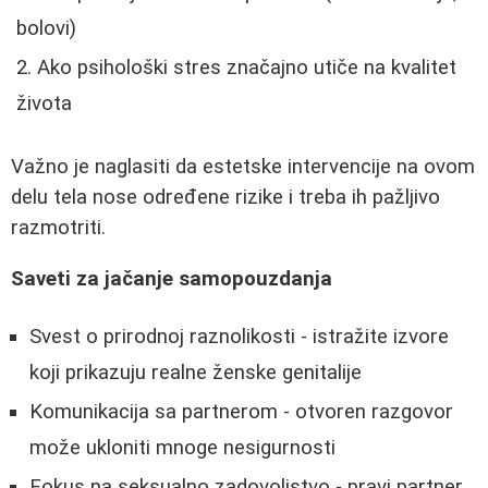
bolovi)
Ako psihološki stres značajno utiče na kvalitet
života
Važno je naglasiti da estetske intervencije na ovom
delu tela nose određene rizike i treba ih pažljivo
razmotriti.
Saveti za jačanje samopouzdanja
Svest o prirodnoj raznolikosti - istražite izvore
koji prikazuju realne ženske genitalije
Komunikacija sa partnerom - otvoren razgovor
može ukloniti mnoge nesigurnosti
Fokus na seksualno zadovoljstvo - pravi partner