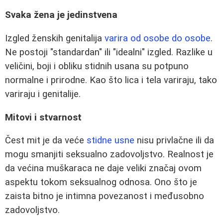
Svaka žena je jedinstvena
Izgled ženskih genitalija
varira od osobe do osobe
.
Ne postoji "standardan" ili "idealni" izgled. Razlike u
veličini, boji i obliku stidnih usana su potpuno
normalne i prirodne. Kao što lica i tela variraju, tako
variraju i genitalije.
Mitovi i stvarnost
Čest mit je da veće
stidne usne
nisu privlačne ili da
mogu smanjiti seksualno zadovoljstvo. Realnost je
da većina muškaraca ne daje veliki značaj ovom
aspektu tokom seksualnog odnosa. Ono što je
zaista bitno je intimna povezanost i međusobno
zadovoljstvo.