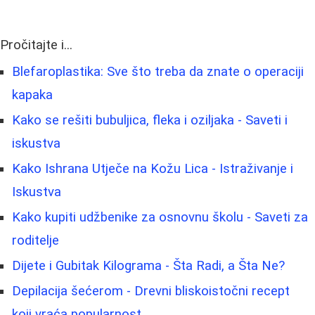
Pročitajte i...
Blefaroplastika: Sve što treba da znate o operaciji
kapaka
Kako se rešiti bubuljica, fleka i oziljaka - Saveti i
iskustva
Kako Ishrana Utječe na Kožu Lica - Istraživanje i
Iskustva
Kako kupiti udžbenike za osnovnu školu - Saveti za
roditelje
Dijete i Gubitak Kilograma - Šta Radi, a Šta Ne?
Depilacija šećerom - Drevni bliskoistočni recept
koji vraća popularnost