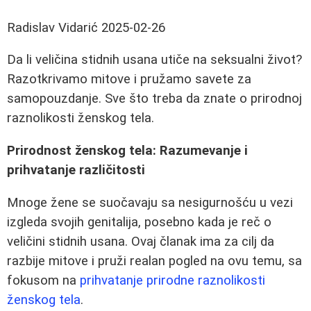
Radislav Vidarić
2025-02-26
Da li veličina stidnih usana utiče na seksualni život?
Razotkrivamo mitove i pružamo savete za
samopouzdanje. Sve što treba da znate o prirodnoj
raznolikosti ženskog tela.
Prirodnost ženskog tela: Razumevanje i
prihvatanje različitosti
Mnoge žene se suočavaju sa nesigurnošću u vezi
izgleda svojih genitalija, posebno kada je reč o
veličini stidnih usana. Ovaj članak ima za cilj da
razbije mitove i pruži realan pogled na ovu temu, sa
fokusom na
prihvatanje prirodne raznolikosti
ženskog tela
.