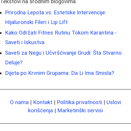
Tekstovi na srodnim blogovima
Prirodna Lepota vs. Estetske Intervencije:
Hijaluronski Fileri i Lip Lift
Kako Održati Fitnes Rutinu Tokom Karantina -
Saveti i Iskustva
Saveti za Negu i Učvršćivanje Grudi: Šta Stvarno
Deluje?
Dijeta po Krvnim Grupama: Da Li Ima Smisla?
O nama
|
Kontakt
|
Politika privatnosti
|
Uslovi
korišćenja
|
Marketinški servisi