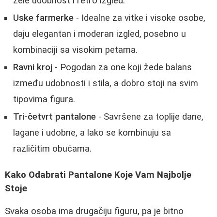
žele udobnost i retro izgled.
Uske farmerke
- Idealne za vitke i visoke osobe,
daju elegantan i moderan izgled, posebno u
kombinaciji sa visokim petama.
Ravni kroj
- Pogodan za one koji žede balans
između udobnosti i stila, a dobro stoji na svim
tipovima figura.
Tri-četvrt pantalone
- Savršene za toplije dane,
lagane i udobne, a lako se kombinuju sa
različitim obućama.
Kako Odabrati Pantalone Koje Vam Najbolje
Stoje
Svaka osoba ima drugačiju figuru, pa je bitno