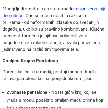
Mnogi ljudi smatraju da su farmerke
najuniverzalniji
deo odeće
. One se mogu nositi u različitim
prilikama - od neformalnih izlazaka do svečanijih
događaja, ukoliko su pravilno kombinovane. Ključna
prednost farmerki je njihova prilagodljivost -
pogodne su za mlade i starije, a svaki par izgleda
jedinstveno na različitim tipovima tela.
Omiljeni Krojevi Pantalona
Pored klasičnih farmerki, postoji mnogo drugih
stilova pantalona koji su podjednako omiljeni:
Zvonaste pantalone
- Nostalgični kroj koji se
vraća u modu, posebno omiljen među onima koji