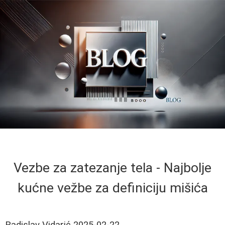
Vezbe za zatezanje tela - Najbolje
kućne vežbe za definiciju mišića
Radislav Vidarić
2025-02-22