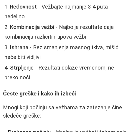
Redovnost
- Vežbajte najmanje 3-4 puta
nedeljno
Kombinacija vežbi
- Najbolje rezultate daje
kombinacija različitih tipova vežbi
Ishrana
- Bez smanjenja masnog tkiva, mišići
neće biti vidljivi
Strpljenje
- Rezultati dolaze vremenom, ne
preko noći
Česte greške i kako ih izbeći
Mnogi koji počinju sa vežbama za zatezanje čine
sledeće greške: