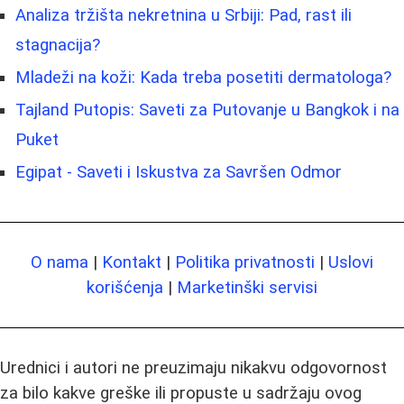
Analiza tržišta nekretnina u Srbiji: Pad, rast ili
stagnacija?
Mladeži na koži: Kada treba posetiti dermatologa?
Tajland Putopis: Saveti za Putovanje u Bangkok i na
Puket
Egipat - Saveti i Iskustva za Savršen Odmor
O nama
|
Kontakt
|
Politika privatnosti
|
Uslovi
korišćenja
|
Marketinški servisi
Urednici i autori ne preuzimaju nikakvu odgovornost
za bilo kakve greške ili propuste u sadržaju ovog