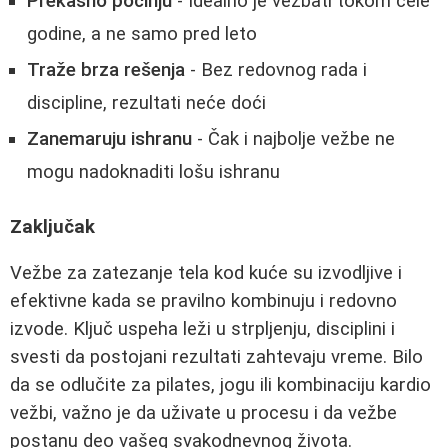
Prekasno počinju
- Idealno je vežbati tokom cele
godine, a ne samo pred leto
Traže brza rešenja
- Bez redovnog rada i
discipline, rezultati neće doći
Zanemaruju ishranu
- Čak i najbolje vežbe ne
mogu nadoknaditi lošu ishranu
Zaključak
Vežbe za zatezanje tela kod kuće su izvodljive i
efektivne kada se pravilno kombinuju i redovno
izvode. Ključ uspeha leži u strpljenju, disciplini i
svesti da postojani rezultati zahtevaju vreme. Bilo
da se odlučite za pilates, jogu ili kombinaciju kardio
vežbi, važno je da uživate u procesu i da vežbe
postanu deo vašeg svakodnevnog života.