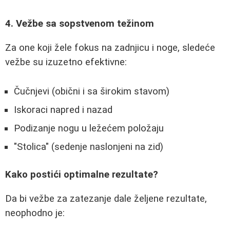
4. Vežbe sa sopstvenom težinom
Za one koji žele fokus na zadnjicu i noge, sledeće
vežbe su izuzetno efektivne:
Čučnjevi (obični i sa širokim stavom)
Iskoraci napred i nazad
Podizanje nogu u ležećem položaju
"Stolica" (sedenje naslonjeni na zid)
Kako postići optimalne rezultate?
Da bi vežbe za zatezanje dale željene rezultate,
neophodno je: