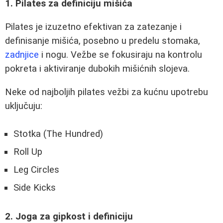
1. Pilates za definiciju mišića
Pilates je izuzetno efektivan za zatezanje i
definisanje mišića, posebno u predelu stomaka,
zadnjice
i nogu. Vežbe se fokusiraju na kontrolu
pokreta i aktiviranje dubokih mišićnih slojeva.
Neke od najboljih pilates vežbi za kućnu upotrebu
uključuju:
Stotka (The Hundred)
Roll Up
Leg Circles
Side Kicks
2. Joga za gipkost i definiciju