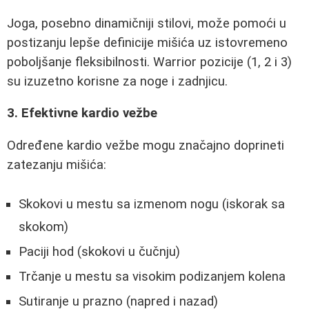
Joga, posebno dinamičniji stilovi, može pomoći u
postizanju lepše definicije mišića uz istovremeno
poboljšanje fleksibilnosti. Warrior pozicije (1, 2 i 3)
su izuzetno korisne za noge i zadnjicu.
3. Efektivne kardio vežbe
Određene kardio vežbe mogu značajno doprineti
zatezanju mišića:
Skokovi u mestu sa izmenom nogu (iskorak sa
skokom)
Paciji hod (skokovi u čučnju)
Trčanje u mestu sa visokim podizanjem kolena
Sutiranje u prazno (napred i nazad)