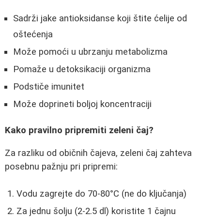
Sadrži jake antioksidanse koji štite ćelije od
oštećenja
Može pomoći u ubrzanju metabolizma
Pomaže u detoksikaciji organizma
Podstiče imunitet
Može doprineti boljoj koncentraciji
Kako pravilno pripremiti zeleni čaj?
Za razliku od običnih čajeva, zeleni čaj zahteva
posebnu pažnju pri pripremi:
Vodu zagrejte do 70-80°C (ne do ključanja)
Za jednu šolju (2-2.5 dl) koristite 1 čajnu