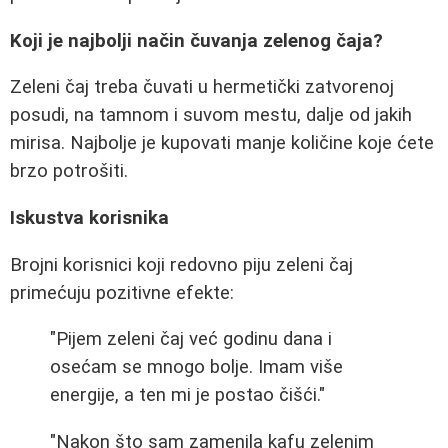
Koji je najbolji način čuvanja zelenog čaja?
Zeleni čaj treba čuvati u hermetički zatvorenoj
posudi, na tamnom i suvom mestu, dalje od jakih
mirisa. Najbolje je kupovati manje količine koje ćete
brzo potrošiti.
Iskustva korisnika
Brojni korisnici koji redovno piju zeleni čaj
primećuju pozitivne efekte:
"Pijem zeleni čaj već godinu dana i
osećam se mnogo bolje. Imam više
energije, a ten mi je postao čišći."
"Nakon što sam zamenila kafu zelenim