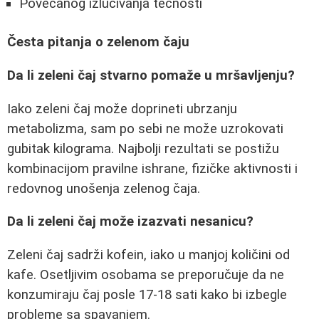
Povećanog izlučivanja tečnosti
Česta pitanja o zelenom čaju
Da li zeleni čaj stvarno pomaže u mršavljenju?
Iako zeleni čaj može doprineti ubrzanju
metabolizma, sam po sebi ne može uzrokovati
gubitak kilograma. Najbolji rezultati se postižu
kombinacijom pravilne ishrane, fizičke aktivnosti i
redovnog unošenja zelenog čaja.
Da li zeleni čaj može izazvati nesanicu?
Zeleni čaj sadrži kofein, iako u manjoj količini od
kafe. Osetljivim osobama se preporučuje da ne
konzumiraju čaj posle 17-18 sati kako bi izbegle
probleme sa spavanjem.