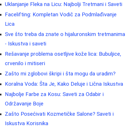
Uklanjanje Fleka na Licu: Najbolji Tretmani i Saveti
Facelifting: Kompletan Vodič za Podmlađivanje
Lica
Sve što treba da znate o hijaluronskim tretmanima
- Iskustva i saveti
Rešavanje problema osetljive kože lica: Bubuljice,
crvenilo i mitiseri
Zašto mi zglobovi škripi i šta mogu da uradim?
Koralna Voda: Šta Je, Kako Deluje i Lična Iskustva
Najbolje Farbe za Kosu: Saveti za Odabir i
Održavanje Boje
Zašto Posećivati Kozmetičke Salone? Saveti i
Iskustva Korisnika