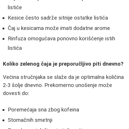
listiće
Kesice često sadrže sitnije ostatke listića
Čaj u kesicama može imati dodatne arome
Rinfuza omogućava ponovno korišćenje istih
listića
Koliko zelenog čaja je preporučljivo piti dnevno?
Većina stručnjaka se slaže da je optimalna količina
2-3 šolje dnevno. Prekomerno unošenje može
dovesti do:
Poremećaja sna zbog kofeina
Stomačnih smetnji