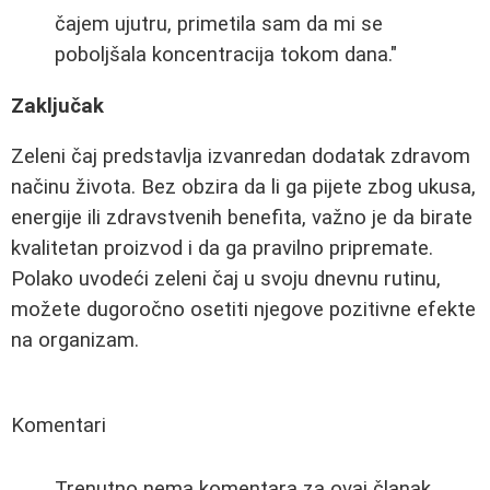
čajem ujutru, primetila sam da mi se
poboljšala koncentracija tokom dana."
Zaključak
Zeleni čaj predstavlja izvanredan dodatak zdravom
načinu života. Bez obzira da li ga pijete zbog ukusa,
energije ili zdravstvenih benefita, važno je da birate
kvalitetan proizvod i da ga pravilno pripremate.
Polako uvodeći zeleni čaj u svoju dnevnu rutinu,
možete dugoročno osetiti njegove pozitivne efekte
na organizam.
Komentari
Trenutno nema komentara za ovaj članak.