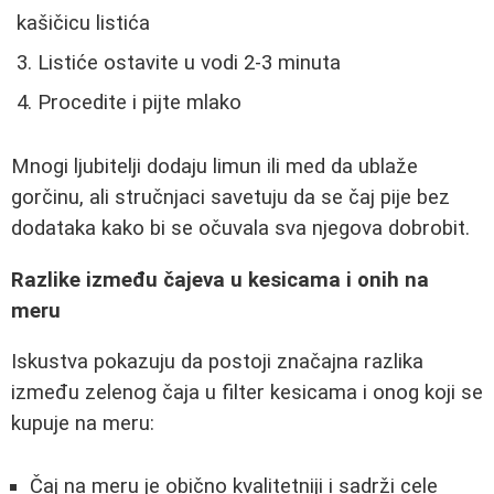
kašičicu listića
Listiće ostavite u vodi 2-3 minuta
Procedite i pijte mlako
Mnogi ljubitelji dodaju limun ili med da ublaže
gorčinu, ali stručnjaci savetuju da se čaj pije bez
dodataka kako bi se očuvala sva njegova dobrobit.
Razlike između čajeva u kesicama i onih na
meru
Iskustva pokazuju da postoji značajna razlika
između zelenog čaja u filter kesicama i onog koji se
kupuje na meru:
Čaj na meru je obično kvalitetniji i sadrži cele