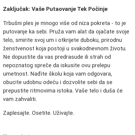
Zaključak: Vaše Putaovanje Tek Počinje
Trbušni ples je mnogo više od niza pokreta - to je
putovanje ka sebi. Pruža vam alat da ojačate svoje
telo, smirite svoj um i otkrijete duboku, prirodnu
ženstvenost koja postoji u svakodnevnom životu.
Ne dopustite da vas predrasude ili strah od
nepoznatog spreče da iskusite ovu prelepu
umetnost. Nađite školu koja vam odgovara,
obucite udobnu odeću i dozvolite sebi da se
prepustite ritmovima istoka. Vaše telo i duša će
vam zahvaliti.
Zaplesajte. Osetite. Uživajte.