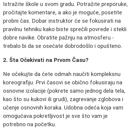
Istražite škole u svom gradu. Potražite preporuke,
pročitajte komentare, a ako je moguće, posetite
probni čas. Dobar instruktor će se fokusirati na
pravilnu tehniku kako biste sprečili povrede i stekli
dobre navike. Obratite pažnju na atmosferu -
trebalo bi da se osećate dobrodošlo i opušteno.
2. Šta Očekivati na Prvom Času?
Ne očekujte da ćete odmah naučiti kompleksnu
koreografiju. Prvi časovi se obično fokusiraju na
osnovne izolacije (pokrete samo jednog dela tela,
kao što su kukovi ili grudi), zagrevanje zglobova i
učenje osnovnih koraka. Udobna odeća koja vam
omogućava pokretljivost je sve što vam je
potrebno na početku.