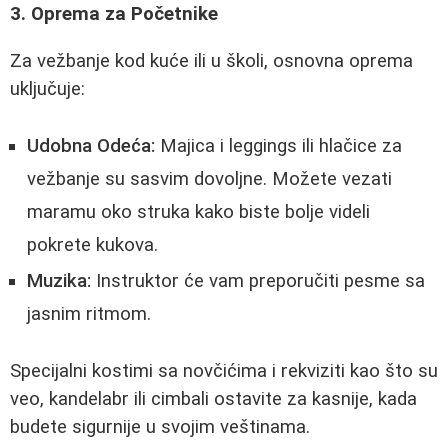
3. Oprema za Početnike
Za vežbanje kod kuće ili u školi, osnovna oprema
uključuje:
Udobna Odeća:
Majica i leggings ili hlačice za
vežbanje su sasvim dovoljne. Možete vezati
maramu oko struka kako biste bolje videli
pokrete kukova.
Muzika:
Instruktor će vam preporučiti pesme sa
jasnim ritmom.
Specijalni kostimi sa novčićima i rekviziti kao što su
veo, kandelabr ili cimbali ostavite za kasnije, kada
budete sigurnije u svojim veštinama.