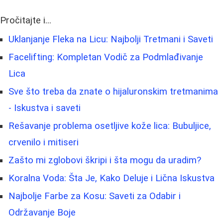
Pročitajte i...
Uklanjanje Fleka na Licu: Najbolji Tretmani i Saveti
Facelifting: Kompletan Vodič za Podmlađivanje
Lica
Sve što treba da znate o hijaluronskim tretmanima
- Iskustva i saveti
Rešavanje problema osetljive kože lica: Bubuljice,
crvenilo i mitiseri
Zašto mi zglobovi škripi i šta mogu da uradim?
Koralna Voda: Šta Je, Kako Deluje i Lična Iskustva
Najbolje Farbe za Kosu: Saveti za Odabir i
Održavanje Boje