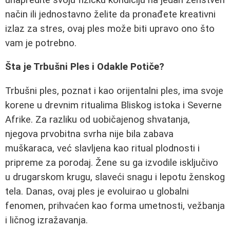
način ili jednostavno želite da pronađete kreativni
izlaz za stres, ovaj ples može biti upravo ono što
vam je potrebno.
Šta je Trbušni Ples i Odakle Potiče?
Trbušni ples, poznat i kao orijentalni ples, ima svoje
korene u drevnim ritualima Bliskog istoka i Severne
Afrike. Za razliku od uobičajenog shvatanja,
njegova prvobitna svrha nije bila zabava
muškaraca, već slavljena kao ritual plodnosti i
pripreme za porodaj. Žene su ga izvodile isključivo
u drugarskom krugu, slaveći snagu i lepotu ženskog
tela. Danas, ovaj ples je evoluirao u globalni
fenomen, prihvaćen kao forma umetnosti, vežbanja
i ličnog izražavanja.