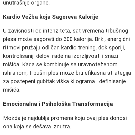
unutrašnje organe.
Kardio Vežba koja Sagoreva Kalorije
U zavisnosti od intenziteta, sat vremena trbušnog
plesa može sagoreti do 300 kalorija. Brži, energični
ritmovi pružaju odličan kardio trening, dok sporiji,
kontrolisaniji delovi rade na izdržljivosti i snazi
mišića. Kada se kombinuje sa uravnoteženom
ishranom, trbušni ples može biti efikasna strategija
za postepeni gubitak viška kilograma i definisanje
mišića.
Emocionalna i Psihološka Transformacija
Možda je najdublja promena koju ovaj ples donosi
ona koja se dešava iznutra.