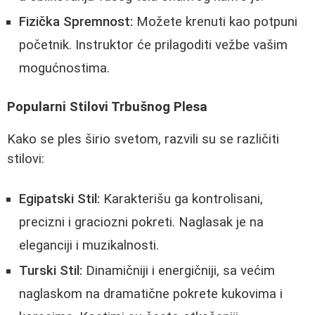
Fizička Spremnost:
Možete krenuti kao potpuni
početnik. Instruktor će prilagoditi vežbe vašim
mogućnostima.
Popularni Stilovi Trbušnog Plesa
Kako se ples širio svetom, razvili su se različiti
stilovi:
Egipatski Stil:
Karakterišu ga kontrolisani,
precizni i graciozni pokreti. Naglasak je na
eleganciji i muzikalnosti.
Turski Stil:
Dinamičniji i energičniji, sa većim
naglaskom na dramatične pokrete kukovima i