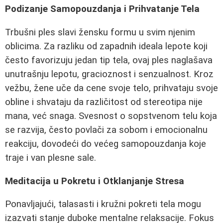
Podizanje Samopouzdanja i Prihvatanje Tela
Trbušni ples slavi žensku formu u svim njenim
oblicima. Za razliku od zapadnih ideala lepote koji
često favorizuju jedan tip tela, ovaj ples naglašava
unutrašnju lepotu, gracioznost i senzualnost. Kroz
vežbu, žene uče da cene svoje telo, prihvataju svoje
obline i shvataju da različitost od stereotipa nije
mana, već snaga. Svesnost o sopstvenom telu koja
se razvija, često povlači za sobom i emocionalnu
reakciju, dovodeći do većeg samopouzdanja koje
traje i van plesne sale.
Meditacija u Pokretu i Otklanjanje Stresa
Ponavljajući, talasasti i kružni pokreti tela mogu
izazvati stanje duboke mentalne relaksacije. Fokus