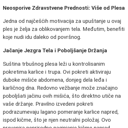
Neosporive Zdravstvene Prednosti: Više od Plesa
Jedna od najčešćih motivacija za upuštanje u ovaj
ples je želja za oblikovanjem tela. Međutim, benefiti
koje nudi idu daleko od površnog.
Jačanje Jezgra Tela i Poboljšanje Držanja
Suština trbušnog plesa leži u kontrolisanim
pokretima karlice i trupa. Ovi pokreti aktiviraju
duboke mišiće abdomena, donjeg dela leđa i
karličnog dna. Redovno vežbanje može značajno
poboljšati jačinu ovih mišića, što direktno utiče na
vaše držanje. Pravilno izvedeni pokreti
podrazumevaju lagano pomeranje karlice napred,
ispod kičme, što je njen neutralni položaj. Ovo
prevenira neprirodno naginjanje kičme napred