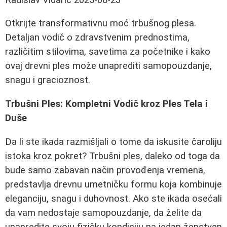
Otkrijte transformativnu moć trbušnog plesa.
Detaljan vodič o zdravstvenim prednostima,
različitim stilovima, savetima za početnike i kako
ovaj drevni ples može unaprediti samopouzdanje,
snagu i gracioznost.
Trbušni Ples: Kompletni Vodič kroz Ples Tela i
Duše
Da li ste ikada razmišljali o tome da iskusite čaroliju
istoka kroz pokret? Trbušni ples, daleko od toga da
bude samo zabavan način provođenja vremena,
predstavlja drevnu umetničku formu koja kombinuje
eleganciju, snagu i duhovnost. Ako ste ikada osećali
da vam nedostaje samopouzdanje, da želite da
unapredite svoju fizičku kondiciju na jedan ženstven