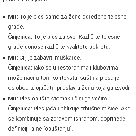
Mit:
To je ples samo za žene određene telesne
građe.
Činjenica:
To je ples za sve. Različite telesne
građe donose različite kvalitete pokretu.
Mit:
Cilj je zabaviti muškarce.
Činjenica:
Iako se u restoranima i klubovima
može naći u tom kontekstu, suština plesa je
osloboditi, ojačati i proslaviti ženu koja ga izvodi.
Mit:
Ples opušta stomak i čini ga većim.
Činjenica:
Ples jača i oblikuje trbušne mišiće. Ako
se kombinuje sa zdravom ishranom, doprineće
definiciji, a ne "opuštanju".