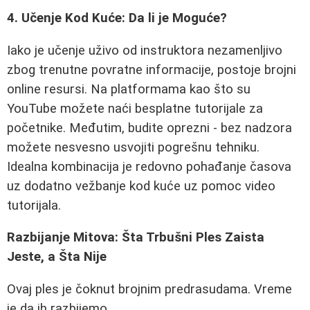
4. Učenje Kod Kuće: Da li je Moguće?
Iako je učenje uživo od instruktora nezamenljivo
zbog trenutne povratne informacije, postoje brojni
online resursi. Na platformama kao što su
YouTube možete naći besplatne tutorijale za
početnike. Međutim, budite oprezni - bez nadzora
možete nesvesno usvojiti pogrešnu tehniku.
Idealna kombinacija je redovno pohađanje časova
uz dodatno vežbanje kod kuće uz pomoc video
tutorijala.
Razbijanje Mitova: Šta Trbušni Ples Zaista
Jeste, a Šta Nije
Ovaj ples je čoknut brojnim predrasudama. Vreme
je da ih razbijemo.