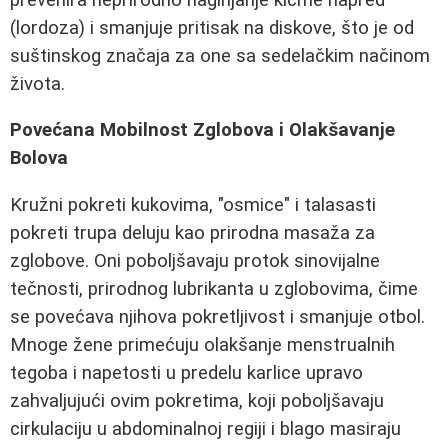
(lordoza) i smanjuje pritisak na diskove, što je od
suštinskog značaja za one sa sedelačkim načinom
života.
Povećana Mobilnost Zglobova i Olakšavanje
Bolova
Kružni pokreti kukovima, "osmice" i talasasti
pokreti trupa deluju kao prirodna masaža za
zglobove. Oni poboljšavaju protok sinovijalne
tečnosti, prirodnog lubrikanta u zglobovima, čime
se povećava njihova pokretljivost i smanjuje otbol.
Mnoge žene primećuju olakšanje menstrualnih
tegoba i napetosti u predelu karlice upravo
zahvaljujući ovim pokretima, koji poboljšavaju
cirkulaciju u abdominalnoj regiji i blago masiraju