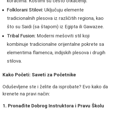
koracima. Kostimi su često otkačeniji.
Folklorani Stilovi:
Uključuju elemente
tradicionalnih plesova iz različitih regiona, kao
što su Saidi (sa štapom) iz Egipta ili Gawazee.
Tribal Fusion:
Moderni mešoviti stil koji
kombinuje tradicionalne orijentalne pokrete sa
elementima flamenca, indijskih plesova i drugih
stilova.
Kako Početi: Saveti za Početnike
Oduševljene ste i želite da isprobate? Evo kako da
krenete na pravi način:
1. Pronađite Dobrog Instruktora i Pravu Školu