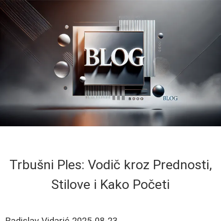
Trbušni Ples: Vodič kroz Prednosti,
Stilove i Kako Početi
Radislav Vidarić
2025-08-23