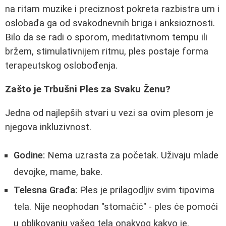
na ritam muzike i preciznost pokreta razbistra um i
oslobađa ga od svakodnevnih briga i anksioznosti.
Bilo da se radi o sporom, meditativnom tempu ili
bržem, stimulativnijem ritmu, ples postaje forma
terapeutskog oslobođenja.
Zašto je Trbušni Ples za Svaku Ženu?
Jedna od najlepših stvari u vezi sa ovim plesom je
njegova inkluzivnost.
Godine:
Nema uzrasta za početak. Uživaju mlade
devojke, mame, bake.
Telesna Građa:
Ples je prilagodljiv svim tipovima
tela. Nije neophodan "stomačić" - ples će pomoći
u oblikovanju vašeg tela onakvog kakvo je.