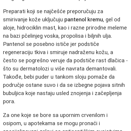
Preparati koji se najčešće preporučuju za
smirivanje kože uključuju
pantenol kremu
, gel od
aloje, hidrociklin mast, kao i razne prirodne meleme
na bazi pčelinjeg voska, propolisa i biljnih ulja.
Pantenol se posebno ističe jer podstiče
regeneraciju tkiva i smiruje nadraženu kožu, a
često se pogrešno veruje da podstiče rast dlačica -
što su dermatolozi u više navrata demantovali.
Takođe, bebi puder u tankom sloju pomaže da
područje ostane suvo i da se izbegne pojava sitnih
bubuljica koje nastaju usled znojenja i začepljenja
pora.
Za one koje se bore sa upornim crvenilom i
osipom, u apotekama se mogu pronaći i