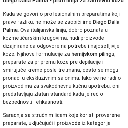
Diego Dalla Palma - profi linija za zahtevnu kožu
Kada se govori o profesionalnim preparatima koji
prave razliku, ne može se zaobići ime
Diego Dalla
Palma
. Ova italijanska linija, dobro poznata u
kozmetičarskim krugovima, nudi proizvode
dizajnirane da odgovore na potrebe i najosetljivije
kože. Njihove formulacije za
hemijskom pilingu
,
preparate za pripremu kože pre depilacije i
smirujuće kreme posle tretmana, često se mogu
pronaći u ekskluzivnim salonima. Iako se ne radi o
proizvodima za svakodnevnu kućnu upotrebu, oni
predstavljaju zlatan standard kada je reč o
bezbednosti i efikasnosti.
Saradnja sa stručnim licem koje koristi proverene
preparate, uključujući i proizvode iz kategorije