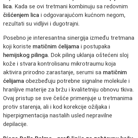
lica
. Kada se ovi tretmani kombinuju sa redovnim
čišćenjem lica
i odgovarajućom kućnom negom,
rezultati su vidljivi i dugotrajni.
Posebno je interesantna sinergija između tretmana
koji koriste
matičnim ćelijama
i postupaka
hemijskog pilinga
. Dok piling uklanja oštećeni sloj
kože i stvara kontrolisanu mikrotraumu koja
aktivira prirodno zarastanje, serumi sa
matičnim
ćelijama
obezbeđuju potrebne signalne molekule i
hranljive materije za bržu i kvalitetniju obnovu tkiva.
Ovaj pristup se sve češće primenjuje u tretmanima
protiv starenja, ali i kod korekcije ožiljaka i
hiperpigmentacija nastalih usled nepravilne
depilacije.