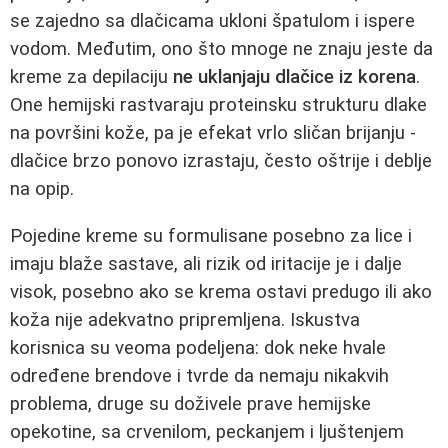
se zajedno sa dlačicama ukloni špatulom i ispere
vodom. Međutim, ono što mnoge ne znaju jeste da
kreme za depilaciju
ne uklanjaju dlačice iz korena
.
One hemijski rastvaraju proteinsku strukturu dlake
na površini kože, pa je efekat vrlo sličan brijanju -
dlačice brzo ponovo izrastaju, često oštrije i deblje
na opip.
Pojedine kreme su formulisane posebno za lice i
imaju blaže sastave, ali rizik od iritacije je i dalje
visok, posebno ako se krema ostavi predugo ili ako
koža nije adekvatno pripremljena. Iskustva
korisnica su veoma podeljena: dok neke hvale
određene brendove i tvrde da nemaju nikakvih
problema, druge su doživele prave hemijske
opekotine, sa crvenilom, peckanjem i ljuštenjem