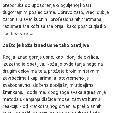
preporuka do upozorenja o oguljenoj koži i
dugotrajnim posledicama. Upravo zato, vredi dublje
zaroniti u svet kućnih i profesionalnih tretmana,
razumeti šta koži zaista prija i kako postići glatko
lice bez stresa.
Zašto je koža iznad usne tako osetljiva
Regija iznad gornje usne, kao i donji delovi lica,
izuzetno je osetljiva. Koža je ovde tanja nego na
drugim delovima tela, prožeta brojnim nervnim
završecima i kapilarima, a istovremeno je
svakodnevno izložena spoljašnjim uticajima,
šminkanju i dodirima. Zbog toga svaka agresivnija
metoda uklanjanja dlačica može izazvati burnu
reakciju - od kratkotrajnog crvenila, preko sitnih