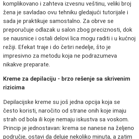
komplikovano i zahteva izvesnu veštinu, veliki broj
žena je savladao ovu tehniku gledajući tutorijale i
sada je praktikuje samostalno. Za obrve se
preporučuje odlazak u salon zbog preciznosti, dok
se nausnice i ostali delovi lica mogu raditi i u kućnoj
režiji. Efekat traje i do četiri nedelje, što je
impresivno za metodu koja ne podrazumeva
nikakve preparate.
Kreme za depilaciju - brzo rešenje sa skrivenim
rizicima
Depilacijske kreme su još jedna opcija koja se
često koristi, naročito od strane onih koje imaju
strah od bola ili koje nemaju iskustva sa voskom.
Princip je jednostavan: krema se nanese na željeno
područje, ostavi da deluje nekoliko minuta, a zatim