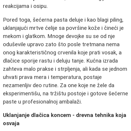
reakcijama i osipu.
Pored toga, šećerna pasta deluje i kao blagi piling,
uklanjajući mrtve ćelije sa površine kože i čineći je
mekom i glatkom. Mnoge devojke su se od nje
oduševile upravo zato što posle tretmana nema
onog karakterističnog crvenila koje prati vosak, a
dlačice sporije rastu i deluju tanje. Kućna izrada
zahteva malo prakse i strpljenja, ali kada se jednom
uhvati prava mera i temperatura, postaje
nezamenljiv deo rutine. Za one koje ne žele da
eksperimentišu, na tržištu postoje i gotove šećerne
paste u profesionalnoj ambalaži.
Uklanjanje dlačica koncem - drevna tehnika koja
osvaja