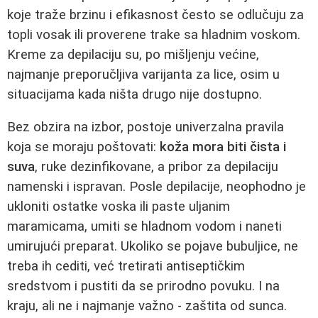
koje traže brzinu i efikasnost često se odlučuju za
topli vosak ili proverene trake sa hladnim voskom.
Kreme za depilaciju su, po mišljenju većine,
najmanje preporučljiva varijanta za lice, osim u
situacijama kada ništa drugo nije dostupno.
Bez obzira na izbor, postoje univerzalna pravila
koja se moraju poštovati:
koža mora biti čista i
suva
, ruke dezinfikovane, a pribor za depilaciju
namenski i ispravan. Posle depilacije, neophodno je
ukloniti ostatke voska ili paste uljanim
maramicama, umiti se hladnom vodom i naneti
umirujući preparat. Ukoliko se pojave bubuljice, ne
treba ih cediti, već tretirati antiseptičkim
sredstvom i pustiti da se prirodno povuku. I na
kraju, ali ne i najmanje važno - zaštita od sunca.