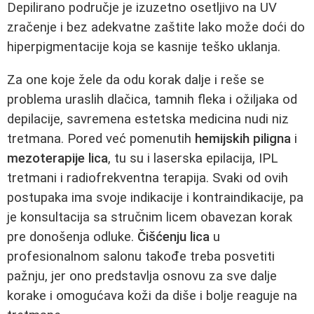
Depilirano područje je izuzetno osetljivo na UV
zračenje i bez adekvatne zaštite lako može doći do
hiperpigmentacije koja se kasnije teško uklanja.
Za one koje žele da odu korak dalje i reše se
problema uraslih dlačica, tamnih fleka i ožiljaka od
depilacije, savremena estetska medicina nudi niz
tretmana. Pored već pomenutih
hemijskih piligna
i
mezoterapije lica
, tu su i laserska epilacija, IPL
tretmani i radiofrekventna terapija. Svaki od ovih
postupaka ima svoje indikacije i kontraindikacije, pa
je konsultacija sa stručnim licem obavezan korak
pre donošenja odluke.
Čišćenju lica
u
profesionalnom salonu takođe treba posvetiti
pažnju, jer ono predstavlja osnovu za sve dalje
korake i omogućava koži da diše i bolje reaguje na