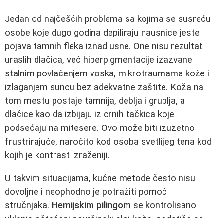
Jedan od najčešćih problema sa kojima se susreću
osobe koje dugo godina depiliraju nausnice jeste
pojava tamnih fleka iznad usne. One nisu rezultat
uraslih dlačica, već hiperpigmentacije izazvane
stalnim povlačenjem voska, mikrotraumama kože i
izlaganjem suncu bez adekvatne zaštite. Koža na
tom mestu postaje tamnija, deblja i grublja, a
dlačice kao da izbijaju iz crnih tačkica koje
podsećaju na mitesere. Ovo može biti izuzetno
frustrirajuće, naročito kod osoba svetlijeg tena kod
kojih je kontrast izraženiji.
U takvim situacijama, kućne metode često nisu
dovoljne i neophodno je potražiti pomoć
stručnjaka.
Hemijskim pilingom
se kontrolisano