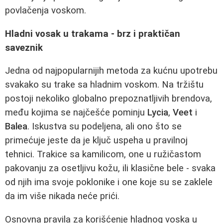
povlačenja voskom.
Hladni vosak u trakama - brz i praktičan
saveznik
Jedna od najpopularnijih metoda za kućnu upotrebu
svakako su trake sa hladnim voskom. Na tržištu
postoji nekoliko globalno prepoznatljivih brendova,
među kojima se najčešće pominju
Lycia
,
Veet
i
Balea
. Iskustva su podeljena, ali ono što se
primećuje jeste da je ključ uspeha u pravilnoj
tehnici. Trakice sa kamilicom, one u ružičastom
pakovanju za osetljivu kožu, ili klasične bele - svaka
od njih ima svoje poklonike i one koje su se zaklele
da im više nikada neće prići.
Osnovna pravila za korišćenje hladnog voska u