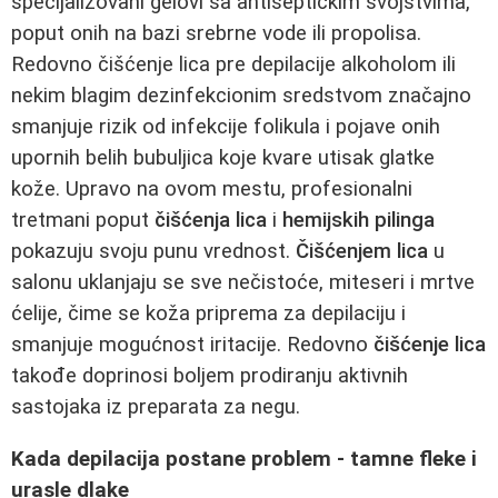
specijalizovani gelovi sa antiseptičkim svojstvima,
poput onih na bazi srebrne vode ili propolisa.
Redovno čišćenje lica pre depilacije alkoholom ili
nekim blagim dezinfekcionim sredstvom značajno
smanjuje rizik od infekcije folikula i pojave onih
upornih belih bubuljica koje kvare utisak glatke
kože. Upravo na ovom mestu, profesionalni
tretmani poput
čišćenja lica
i
hemijskih pilinga
pokazuju svoju punu vrednost.
Čišćenjem lica
u
salonu uklanjaju se sve nečistoće, miteseri i mrtve
ćelije, čime se koža priprema za depilaciju i
smanjuje mogućnost iritacije. Redovno
čišćenje lica
takođe doprinosi boljem prodiranju aktivnih
sastojaka iz preparata za negu.
Kada depilacija postane problem - tamne fleke i
urasle dlake