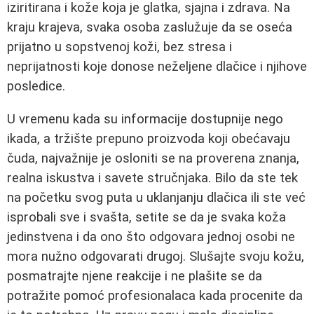
iziritirana i kože koja je glatka, sjajna i zdrava. Na
kraju krajeva, svaka osoba zaslužuje da se oseća
prijatno u sopstvenoj koži, bez stresa i
neprijatnosti koje donose neželjene dlačice i njihove
posledice.
U vremenu kada su informacije dostupnije nego
ikada, a tržište prepuno proizvoda koji obećavaju
čuda, najvažnije je osloniti se na proverena znanja,
realna iskustva i savete stručnjaka. Bilo da ste tek
na početku svog puta u uklanjanju dlačica ili ste već
isprobali sve i svašta, setite se da je svaka koža
jedinstvena i da ono što odgovara jednoj osobi ne
mora nužno odgovarati drugoj. Slušajte svoju kožu,
posmatrajte njene reakcije i ne plašite se da
potražite pomoć profesionalaca kada procenite da