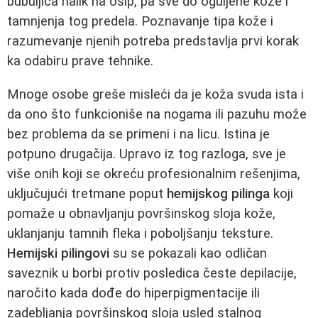
bubuljica nalik na osip, pa sve do oguljene kože i
tamnjenja tog predela. Poznavanje tipa kože i
razumevanje njenih potreba predstavlja prvi korak
ka odabiru prave tehnike.
Mnoge osobe greše misleći da je koža svuda ista i
da ono što funkcioniše na nogama ili pazuhu može
bez problema da se primeni i na licu. Istina je
potpuno drugačija. Upravo iz tog razloga, sve je
više onih koji se okreću profesionalnim rešenjima,
uključujući tretmane poput
hemijskog pilinga
koji
pomaže u obnavljanju površinskog sloja kože,
uklanjanju tamnih fleka i poboljšanju teksture.
Hemijski pilingovi
su se pokazali kao odličan
saveznik u borbi protiv posledica česte depilacije,
naročito kada dođe do hiperpigmentacije ili
zadebljanja površinskog sloja usled stalnog