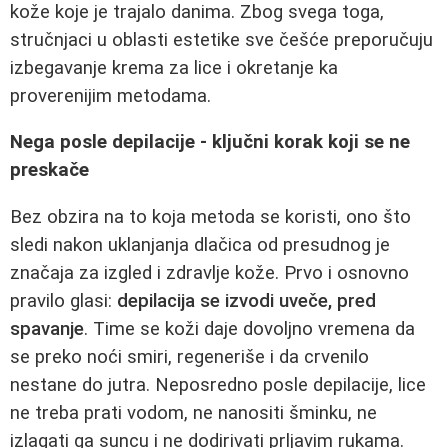
kože koje je trajalo danima. Zbog svega toga,
stručnjaci u oblasti estetike sve češće preporučuju
izbegavanje krema za lice i okretanje ka
proverenijim metodama.
Nega posle depilacije - ključni korak koji se ne
preskače
Bez obzira na to koja metoda se koristi, ono što
sledi nakon uklanjanja dlačica od presudnog je
značaja za izgled i zdravlje kože. Prvo i osnovno
pravilo glasi:
depilacija se izvodi uveče, pred
spavanje
. Time se koži daje dovoljno vremena da
se preko noći smiri, regeneriše i da crvenilo
nestane do jutra. Neposredno posle depilacije, lice
ne treba prati vodom, ne nanositi šminku, ne
izlagati ga suncu i ne dodirivati prljavim rukama.