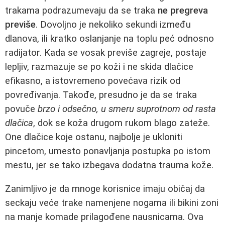
trakama podrazumevaju da se traka
ne pregreva
previše
. Dovoljno je nekoliko sekundi između
dlanova, ili kratko oslanjanje na toplu peć odnosno
radijator. Kada se vosak previše zagreje, postaje
lepljiv, razmazuje se po koži i ne skida dlačice
efikasno, a istovremeno povećava rizik od
povređivanja. Takođe, presudno je da se traka
povuče
brzo i odsečno, u smeru suprotnom od rasta
dlačica
, dok se koža drugom rukom blago zateže.
One dlačice koje ostanu, najbolje je ukloniti
pincetom, umesto ponavljanja postupka po istom
mestu, jer se tako izbegava dodatna trauma kože.
Zanimljivo je da mnoge korisnice imaju običaj da
seckaju veće trake namenjene nogama ili bikini zoni
na manje komade prilagođene nausnicama. Ova