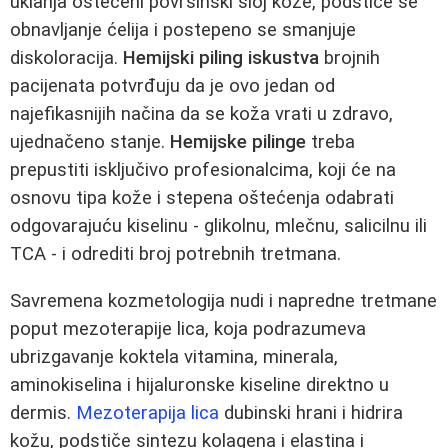
uklanja oštećeni površinski sloj kože, podstiče se
obnavljanje ćelija i postepeno se smanjuje
diskoloracija.
Hemijski piling iskustva
brojnih
pacijenata potvrđuju da je ovo jedan od
najefikasnijih načina da se koža vrati u zdravo,
ujednačeno stanje.
Hemijske pilinge
treba
prepustiti isključivo profesionalcima, koji će na
osnovu tipa kože i stepena oštećenja odabrati
odgovarajuću kiselinu - glikolnu, mlečnu, salicilnu ili
TCA - i odrediti broj potrebnih tretmana.
Savremena kozmetologija nudi i napredne tretmane
poput mezoterapije lica, koja podrazumeva
ubrizgavanje koktela vitamina, minerala,
aminokiselina i hijaluronske kiseline direktno u
dermis.
Mezoterapija lica
dubinski hrani i hidrira
kožu, podstiče sintezu kolagena i elastina i