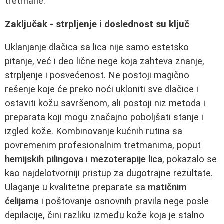
tretmane.
Zaključak - strpljenje i doslednost su ključ
Uklanjanje dlačica sa lica nije samo estetsko
pitanje, već i deo lične nege koja zahteva znanje,
strpljenje i posvećenost. Ne postoji magično
rešenje koje će preko noći ukloniti sve dlačice i
ostaviti kožu savršenom, ali postoji niz metoda i
preparata koji mogu značajno poboljšati stanje i
izgled kože. Kombinovanje kućnih rutina sa
povremenim profesionalnim tretmanima, poput
hemijskih pilingova
i
mezoterapije lica
, pokazalo se
kao najdelotvorniji pristup za dugotrajne rezultate.
Ulaganje u kvalitetne preparate sa
matičnim
ćelijama
i poštovanje osnovnih pravila nege posle
depilacije, čini razliku između kože koja je stalno