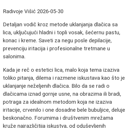
Radivoje Višić
2026-05-30
Detaljan vodič kroz metode uklanjanja dlačica sa
lica, uključujući hladni i topli vosak, šećernu pastu,
konac i kreme. Saveti za negu posle depilacije,
prevenciju iritacija i profesionalne tretmane u
salonima.
Kada je reč o estetici lica, malo koja tema izaziva
toliko pitanja, dilema i razmene iskustava kao što je
uklanjanje neželjenih dlačica. Bilo da se radi o
dlačicama iznad gornje usne, na obrazima ili bradi,
potraga za idealnom metodom koja ne izaziva
iritacije, crvenilo i one dosadne bele bubuljice, deluje
beskonačno. Forumima i društvenim mrežama
kruže najrazličitija iskustva, od oduševljenih