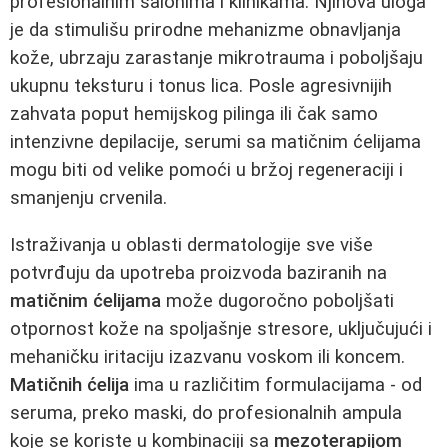
profesionalnim salonima i klinikama. Njihova uloga
je da stimulišu prirodne mehanizme obnavljanja
kože, ubrzaju zarastanje mikrotrauma i poboljšaju
ukupnu teksturu i tonus lica. Posle agresivnijih
zahvata poput hemijskog pilinga ili čak samo
intenzivne depilacije, serumi sa matičnim ćelijama
mogu biti od velike pomoći u bržoj regeneraciji i
smanjenju crvenila.
Istraživanja u oblasti dermatologije sve više
potvrđuju da upotreba proizvoda baziranih na
matičnim ćelijama
može dugoročno poboljšati
otpornost kože na spoljašnje stresore, uključujući i
mehaničku iritaciju izazvanu voskom ili koncem.
Matičnih ćelija
ima u različitim formulacijama - od
seruma, preko maski, do profesionalnih ampula
koje se koriste u kombinaciji sa
mezoterapijom