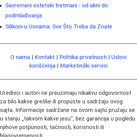
Savremeni estetski tretmani - od akni do
podmlađivanja
Silikoni u Usnama: Sve Što Treba da Znate
O nama
|
Kontakt
|
Politika privatnosti
|
Uslovi
korišćenja
|
Marketinški servisi
Urednici i autori ne preuzimaju nikakvu odgovornost
za bilo kakve greške ili propuste u sadržaju ovog
sajta. Informacije sadržane na ovom sajtu pružaju se
u stanju „takvom kakve jesu“, bez garancija u pogledu
njihove potpunosti, tačnosti, korisnosti ili
blagovremenosti.