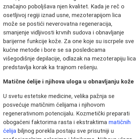
značajno poboljšava njen kvalitet. Kada je reč o
osetljivoj regiji iznad usne, mezoterapijom lica
može se postići neverovatna regeneracija,
smanjenje vidljivosti krvnih sudova i obnavljanje
barijerne funkcije kože. Za one koje su iscrpele sve
kućne metode i bore se sa posledicama
višegodišnje depilacije, odlazak na mezoterapiju lica
predstavlja korak ka trajnom rešenju.
Matične ćelije i njihova uloga u obnavljanju kože
U svetu estetske medicine, velika pažnja se
posvećuje matičnim ćelijama i njihovom
regenerativnom potencijalu. Kozmetički preparati
obogaćeni faktorima rasta i ekstraktima
matičnih
ćelija
biljnog porekla postaju sve prisutniji u