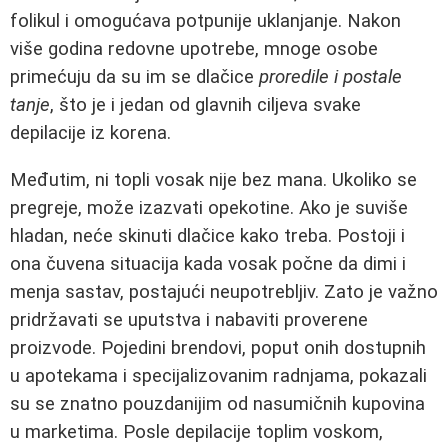
folikul i omogućava potpunije uklanjanje. Nakon
više godina redovne upotrebe, mnoge osobe
primećuju da su im se dlačice
proredile i postale
tanje
, što je i jedan od glavnih ciljeva svake
depilacije iz korena.
Međutim, ni topli vosak nije bez mana. Ukoliko se
pregreje, može izazvati opekotine. Ako je suviše
hladan, neće skinuti dlačice kako treba. Postoji i
ona čuvena situacija kada vosak počne da dimi i
menja sastav, postajući neupotrebljiv. Zato je važno
pridržavati se uputstva i nabaviti proverene
proizvode. Pojedini brendovi, poput onih dostupnih
u apotekama i specijalizovanim radnjama, pokazali
su se znatno pouzdanijim od nasumičnih kupovina
u marketima. Posle depilacije toplim voskom,