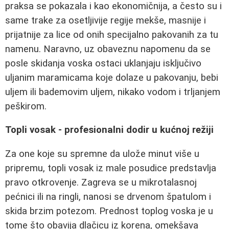
praksa se pokazala i kao ekonomičnija, a često su i
same trake za osetljivije regije mekše, masnije i
prijatnije za lice od onih specijalno pakovanih za tu
namenu. Naravno, uz obaveznu napomenu da se
posle skidanja voska ostaci uklanjaju isključivo
uljanim maramicama koje dolaze u pakovanju, bebi
uljem ili bademovim uljem, nikako vodom i trljanjem
peškirom.
Topli vosak - profesionalni dodir u kućnoj režiji
Za one koje su spremne da ulože minut više u
pripremu, topli vosak iz male posudice predstavlja
pravo otkrovenje. Zagreva se u mikrotalasnoj
pećnici ili na ringli, nanosi se drvenom špatulom i
skida brzim potezom. Prednost toplog voska je u
tome što obavija dlačicu iz korena, omekšava