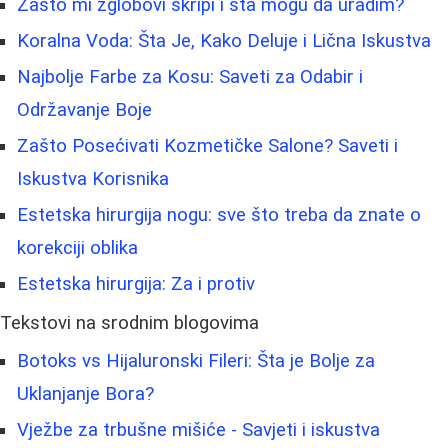
Zašto mi zglobovi škripi i šta mogu da uradim?
Koralna Voda: Šta Je, Kako Deluje i Lična Iskustva
Najbolje Farbe za Kosu: Saveti za Odabir i
Održavanje Boje
Zašto Posećivati Kozmetičke Salone? Saveti i
Iskustva Korisnika
Estetska hirurgija nogu: sve što treba da znate o
korekciji oblika
Estetska hirurgija: Za i protiv
Tekstovi na srodnim blogovima
Botoks vs Hijaluronski Fileri: Šta je Bolje za
Uklanjanje Bora?
Vježbe za trbušne mišiće - Savjeti i iskustva