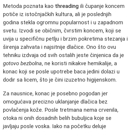
Metoda poznata kao
threading
ili čupanje koncem
potiče iz istočnjačkih kultura, ali je poslednjih
godina stekla ogromnu popularnost i u zapadnom
svetu. Izvodi se običnim, čvrstim koncem, koji se
uvija u specifičnu petlju i brzim pokretima stezanja i
širenja zahvata i najsitnije dlačice. Ono što ovu
tehniku izdvaja od svih ostalih jeste činjenica da je
gotovo bezbolna
, ne koristi nikakve hemikalije, a
konac koji se posle upotrebe baca jedini dolazi u
dodir sa licem, što je čini izuzetno higijenskom.
Za nausnice, konac je posebno pogodan jer
omogućava precizno uklanjanje dlačica bez
povlačenja kože. Posle tretmana nema crvenila,
otoka ni onih dosadnih belih bubuljica koje se
javljaju posle voska. Iako na početku deluje