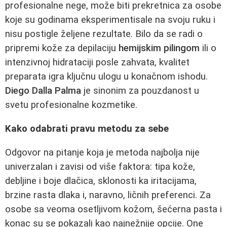
profesionalne nege, može biti prekretnica za osobe
koje su godinama eksperimentisale na svoju ruku i
nisu postigle željene rezultate. Bilo da se radi o
pripremi kože za depilaciju
hemijskim pilingom
ili o
intenzivnoj hidrataciji posle zahvata, kvalitet
preparata igra ključnu ulogu u konačnom ishodu.
Diego Dalla Palma
je sinonim za pouzdanost u
svetu profesionalne kozmetike.
Kako odabrati pravu metodu za sebe
Odgovor na pitanje koja je metoda najbolja nije
univerzalan i zavisi od više faktora: tipa kože,
debljine i boje dlačica, sklonosti ka iritacijama,
brzine rasta dlaka i, naravno, ličnih preferenci. Za
osobe sa veoma osetljivom kožom, šećerna pasta i
konac su se pokazali kao najnežnije opcije. One