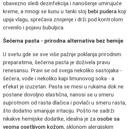
obavezno sledi dezinfekcija i nanošenje umirujuće
kreme, a mnogi se kunu u tanki sloj
bebi pudera
koji
upija vlagu, sprečava znojenje i drži pod kontrolom
crvenilo i pojavu bubuljica.
Šećerna pasta - prirodna alternativa bez hemije
U svetu gde se sve više pažnje poklanja prirodnim
preparatima, šećerna pasta je doživela pravu
renesansu. Pravi se od svega nekoliko sastojaka -
šećera, vode i nekoliko kapi limunovog soka - a
efekat je izuzetan. Pasta se mesi u rukama dok ne
postane dovoljno elastična, nanosi se u smeru
suprotnom od rasta dlačica i povlači u smeru rasta,
što dodatno smanjuje iritaciju. Pošto ne sadrži
nikakve hemijske dodatke, idealna je za
osobe sa
veoma osetljivom kožom
, sklonom alergijskim