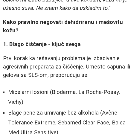
užasno suva. Ne znam kako da uskladim to."
Kako pravilno negovati dehidriranu i mešovitu
kožu?
1. Blago čišćenje - ključ svega
Prvi korak ka rešavanju problema je izbacivanje
agresivnih preparata za čišćenje. Umesto sapuna ili
gelova sa SLS-om, preporučuju se:
Micelarni losioni (Bioderma, La Roche-Posay,
Vichy)
Blage pene za umivanje bez alkohola (Avène
Tolerance Extreme, Sebamed Clear Face, Balea
Med Ultra Sensitive)