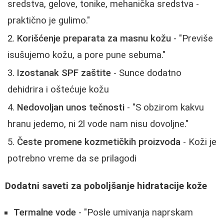
sredstva, gelove, tonike, mehanička sredstva -
praktično je gulimo."
Korišćenje preparata za masnu kožu
- "Previše
isušujemo kožu, a pore pune sebuma."
Izostanak SPF zaštite
- Sunce dodatno
dehidrira i oštećuje kožu
Nedovoljan unos tečnosti
- "S obzirom kakvu
hranu jedemo, ni 2l vode nam nisu dovoljne."
Česte promene kozmetičkih proizvoda
- Koži je
potrebno vreme da se prilagodi
Dodatni saveti za poboljšanje hidratacije kože
Termalne vode
- "Posle umivanja naprskam