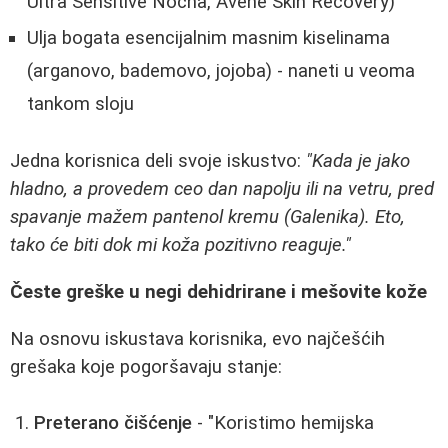
Ultra Sensitive Noćna, Avène Skin Recovery)
Ulja bogata esencijalnim masnim kiselinama
(arganovo, bademovo, jojoba) - naneti u veoma
tankom sloju
Jedna korisnica deli svoje iskustvo:
"Kada je jako
hladno, a provedem ceo dan napolju ili na vetru, pred
spavanje mažem pantenol kremu (Galenika). Eto,
tako će biti dok mi koža pozitivno reaguje."
Česte greške u negi dehidrirane i mešovite kože
Na osnovu iskustava korisnika, evo najčešćih
grešaka koje pogoršavaju stanje:
Preterano čišćenje
- "Koristimo hemijska