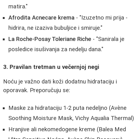
matira."
Afrodita Acnecare krema
- "Izuzetno mi prija -
hidrira, ne izaziva bubuljice i smiruje."
La Roche-Posay Toleriane Riche
- "Sanirala je
posledice isušivanja za nedelju dana."
3. Pravilan tretman u večernjoj negi
Noću je važno dati koži dodatnu hidrataciju i
oporavak. Preporučuju se:
Maske za hidrataciju 1-2 puta nedeljno (Avène
Soothing Moisture Mask, Vichy Aqualia Thermal)
Hranjive ali nekomedogene kreme (Balea Med