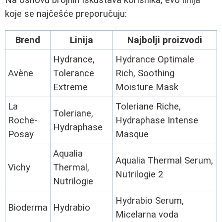
Na osnovu brojnih iskustava korisnika, evo linija
koje se najčešće preporučuju:
Brend
Linija
Najbolji proizvodi
Hydrance,
Hydrance Optimale
Avène
Tolerance
Rich, Soothing
Extreme
Moisture Mask
La
Toleriane Riche,
Toleriane,
Roche-
Hydraphase Intense
Hydraphase
Posay
Masque
Aqualia
Aqualia Thermal Serum,
Vichy
Thermal,
Nutrilogie 2
Nutrilogie
Hydrabio Serum,
Bioderma
Hydrabio
Micelarna voda