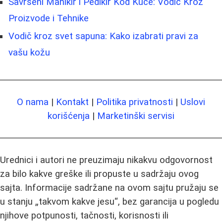
Savršeni Manikir i Pedikir Kod Kuće: Vodič Kroz
Proizvode i Tehnike
Vodič kroz svet sapuna: Kako izabrati pravi za
vašu kožu
O nama
|
Kontakt
|
Politika privatnosti
|
Uslovi
korišćenja
|
Marketinški servisi
Urednici i autori ne preuzimaju nikakvu odgovornost
za bilo kakve greške ili propuste u sadržaju ovog
sajta. Informacije sadržane na ovom sajtu pružaju se
u stanju „takvom kakve jesu“, bez garancija u pogledu
njihove potpunosti, tačnosti, korisnosti ili