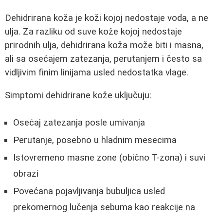
Dehidrirana koža je koži kojoj nedostaje voda, a ne
ulja. Za razliku od suve kože kojoj nedostaje
prirodnih ulja, dehidrirana koža može biti i masna,
ali sa osećajem zatezanja, perutanjem i često sa
vidljivim finim linijama usled nedostatka vlage.
Simptomi dehidrirane kože uključuju:
Osećaj zatezanja posle umivanja
Perutanje, posebno u hladnim mesecima
Istovremeno masne zone (obično T-zona) i suvi
obrazi
Povećana pojavljivanja bubuljica usled
prekomernog lučenja sebuma kao reakcije na