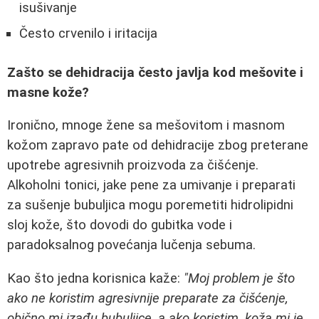
isušivanje
Često crvenilo i iritacija
Zašto se dehidracija često javlja kod mešovite i
masne kože?
Ironično, mnoge žene sa mešovitom i masnom
kožom zapravo pate od dehidracije zbog preterane
upotrebe agresivnih proizvoda za čišćenje.
Alkoholni tonici, jake pene za umivanje i preparati
za sušenje bubuljica mogu poremetiti hidrolipidni
sloj kože, što dovodi do gubitka vode i
paradoksalnog povećanja lučenja sebuma.
Kao što jedna korisnica kaže:
"Moj problem je što
ako ne koristim agresivnije preparate za čišćenje,
obično mi izađu bubuljice, a ako koristim, koža mi je