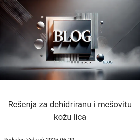
Rešenja za dehidriranu i mešovitu
kožu lica
Radislav Vidarić
2025-06-29