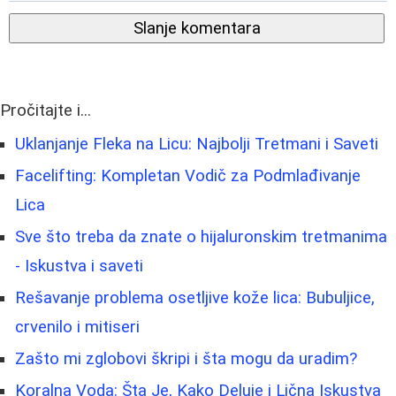
Slanje komentara
Pročitajte i...
Uklanjanje Fleka na Licu: Najbolji Tretmani i Saveti
Facelifting: Kompletan Vodič za Podmlađivanje
Lica
Sve što treba da znate o hijaluronskim tretmanima
- Iskustva i saveti
Rešavanje problema osetljive kože lica: Bubuljice,
crvenilo i mitiseri
Zašto mi zglobovi škripi i šta mogu da uradim?
Koralna Voda: Šta Je, Kako Deluje i Lična Iskustva