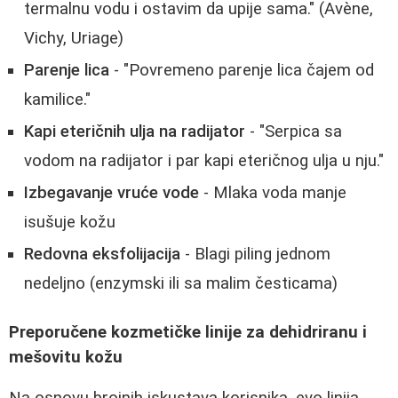
termalnu vodu i ostavim da upije sama." (Avène,
Vichy, Uriage)
Parenje lica
- "Povremeno parenje lica čajem od
kamilice."
Kapi eteričnih ulja na radijator
- "Serpica sa
vodom na radijator i par kapi eteričnog ulja u nju."
Izbegavanje vruće vode
- Mlaka voda manje
isušuje kožu
Redovna eksfolijacija
- Blagi piling jednom
nedeljno (enzymski ili sa malim česticama)
Preporučene kozmetičke linije za dehidriranu i
mešovitu kožu