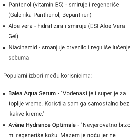
Pantenol (vitamin B5) - smiruje i regeneriše
(Galenika Panthenol, Bepanthen)
Aloe vera - hidratizira i smiruje (ESI Aloe Vera
Gel)
Niacinamid - smanjuje crvenilo i reguliše lučenje
sebuma
Popularni izbori među korisnicima:
Balea Aqua Serum
- "Vodenast je i super je za
toplije vreme. Koristila sam ga samostalno bez
ikakve kreme."
Avène Hydrance Optimale
- "Nevjerovatno brzo
mi regeneriše kožu. Mazem je noću jer ne