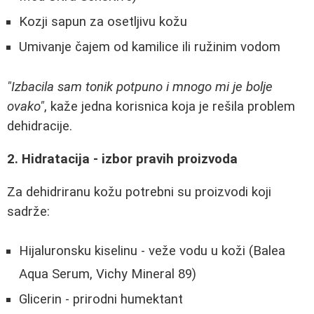
Kozji sapun za osetljivu kožu
Umivanje čajem od kamilice ili ružinim vodom
"Izbacila sam tonik potpuno i mnogo mi je bolje
ovako"
, kaže jedna korisnica koja je rešila problem
dehidracije.
2. Hidratacija - izbor pravih proizvoda
Za dehidriranu kožu potrebni su proizvodi koji
sadrže:
Hijaluronsku kiselinu - veže vodu u koži (Balea
Aqua Serum, Vichy Mineral 89)
Glicerin - prirodni humektant