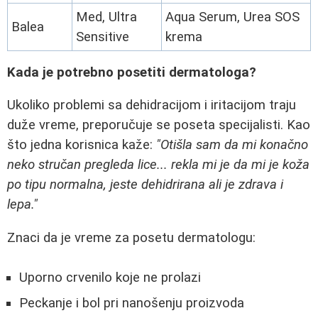
Med, Ultra
Aqua Serum, Urea SOS
Balea
Sensitive
krema
Kada je potrebno posetiti dermatologa?
Ukoliko problemi sa dehidracijom i iritacijom traju
duže vreme, preporučuje se poseta specijalisti. Kao
što jedna korisnica kaže:
"Otišla sam da mi konačno
neko stručan pregleda lice... rekla mi je da mi je koža
po tipu normalna, jeste dehidrirana ali je zdrava i
lepa."
Znaci da je vreme za posetu dermatologu:
Uporno crvenilo koje ne prolazi
Peckanje i bol pri nanošenju proizvoda