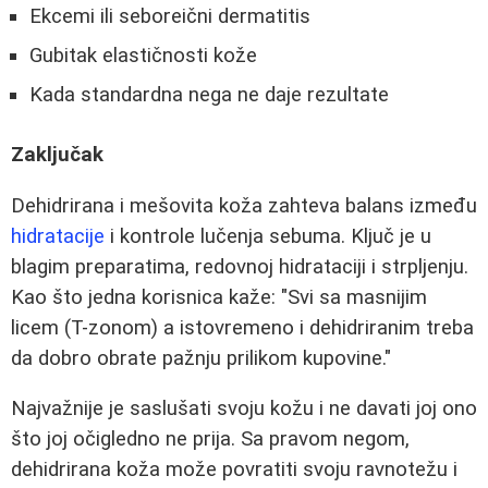
Ekcemi ili seboreični dermatitis
Gubitak elastičnosti kože
Kada standardna nega ne daje rezultate
Zaključak
Dehidrirana i mešovita koža zahteva balans između
hidratacije
i kontrole lučenja sebuma. Ključ je u
blagim preparatima, redovnoj hidrataciji i strpljenju.
Kao što jedna korisnica kaže: "Svi sa masnijim
licem (T-zonom) a istovremeno i dehidriranim treba
da dobro obrate pažnju prilikom kupovine."
Najvažnije je saslušati svoju kožu i ne davati joj ono
što joj očigledno ne prija. Sa pravom negom,
dehidrirana koža može povratiti svoju ravnotežu i