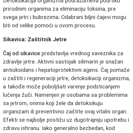
Detoksikacija organizma podrazumeva podršku
prirodnim organima za eliminaciju toksina, pre
svega jetri i bubrezima. Odabrani biljni čajevi mogu
biti od velike pomoći u ovom procesu.
Sikavica: Zaštitnik Jetre
Čaj od sikavice
predstavlja vrednog saveznika za
zdravlje jetre. Aktivni sastojak silimarin je snažan
antioksidans i hepatoprotektivni agens. Čaj pomaže
u zaštiti i regeneraciji jetre, detoksikaciji organizma,
a takođe može poboljšati varenje podsticanjem
lučenja žuči. Namenjen je osobama sa problemima
sa jetrom, onima koji žele da detoksikuju
organizam ili preventivno zaštite ovaj vitalni organ.
Efekti se najbolje postižu uz dugotrajniju upotrebu i
zdravu ishranu. Iako generalno bezbedan, kod