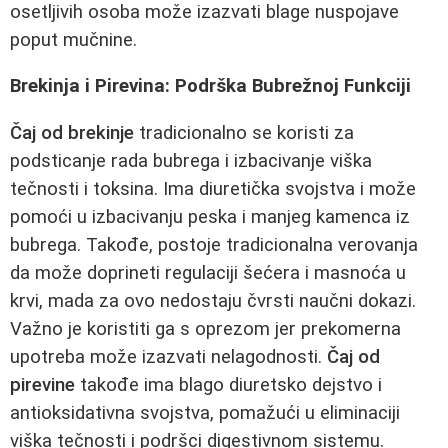
osetljivih osoba može izazvati blage nuspojave
poput mučnine.
Brekinja i Pirevina: Podrška Bubrežnoj Funkciji
Čaj od brekinje
tradicionalno se koristi za
podsticanje rada bubrega i izbacivanje viška
tečnosti i toksina. Ima diuretička svojstva i može
pomoći u izbacivanju peska i manjeg kamenca iz
bubrega. Takođe, postoje tradicionalna verovanja
da može doprineti regulaciji šećera i masnoća u
krvi, mada za ovo nedostaju čvrsti naučni dokazi.
Važno je koristiti ga s oprezom jer prekomerna
upotreba može izazvati nelagodnosti.
Čaj od
pirevine
takođe ima blago diuretsko dejstvo i
antioksidativna svojstva, pomažući u eliminaciji
viška tečnosti i podršci digestivnom sistemu.