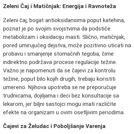
Zeleni Čaj i Matičnjak: Energija i Ravnoteža
Zeleni čaj, bogat antioksidansima poput katehina,
poznat je po svojim svojstvima da podstiče
metabolizam i oksidaciju masti. Slično, matičnjak,
pored umirujućeg dejstva, može pozitivno uticati na
probavu i smanjenje stomačnih tegoba, čime
indirektno podržava procese regulacije težine.
Važno je napomenuti da se čajevi za kontrolu
težine, poput bilo kojih drugih, trebaju koristiti
umereno. Njihova upotreba se ne preporučuje
trudnicama, dojiljama i deci bez konsultacije sa
lekarom, jer biljni sastojci mogu imati različite
efekte na organizam u ovim osetljivim periodima.
Čajevi za Želudac i Poboljšanje Varenja