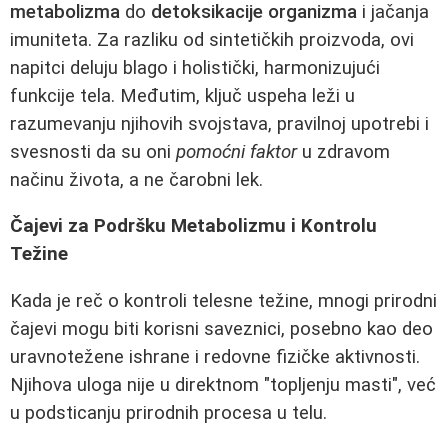
metabolizma
do
detoksikacije organizma
i jačanja
imuniteta. Za razliku od sintetičkih proizvoda, ovi
napitci deluju blago i holistički, harmonizujući
funkcije tela. Međutim, ključ uspeha leži u
razumevanju njihovih svojstava, pravilnoj upotrebi i
svesnosti da su oni
pomoćni faktor
u zdravom
načinu života, a ne čarobni lek.
Čajevi za Podršku Metabolizmu i Kontrolu
Težine
Kada je reč o kontroli telesne težine, mnogi prirodni
čajevi mogu biti korisni saveznici, posebno kao deo
uravnotežene ishrane i redovne fizičke aktivnosti.
Njihova uloga nije u direktnom "topljenju masti", već
u podsticanju prirodnih procesa u telu.