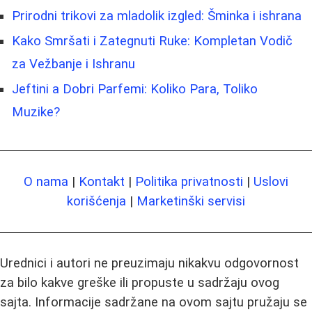
Prirodni trikovi za mladolik izgled: Šminka i ishrana
Kako Smršati i Zategnuti Ruke: Kompletan Vodič
za Vežbanje i Ishranu
Jeftini a Dobri Parfemi: Koliko Para, Toliko
Muzike?
O nama
|
Kontakt
|
Politika privatnosti
|
Uslovi
korišćenja
|
Marketinški servisi
Urednici i autori ne preuzimaju nikakvu odgovornost
za bilo kakve greške ili propuste u sadržaju ovog
sajta. Informacije sadržane na ovom sajtu pružaju se