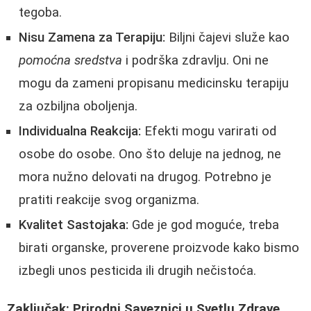
tegoba.
Nisu Zamena za Terapiju:
Biljni čajevi služe kao
pomoćna sredstva
i podrška zdravlju. Oni ne
mogu da zameni propisanu medicinsku terapiju
za ozbiljna oboljenja.
Individualna Reakcija:
Efekti mogu varirati od
osobe do osobe. Ono što deluje na jednog, ne
mora nužno delovati na drugog. Potrebno je
pratiti reakcije svog organizma.
Kvalitet Sastojaka:
Gde je god moguće, treba
birati organske, proverene proizvode kako bismo
izbegli unos pesticida ili drugih nečistoća.
Zaključak: Prirodni Saveznici u Svetlu Zdrave