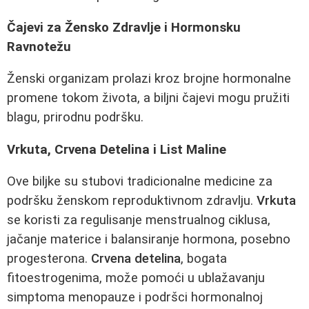
Čajevi za Žensko Zdravlje i Hormonsku
Ravnotežu
Ženski organizam prolazi kroz brojne hormonalne
promene tokom života, a biljni čajevi mogu pružiti
blagu, prirodnu podršku.
Vrkuta, Crvena Detelina i List Maline
Ove biljke su stubovi tradicionalne medicine za
podršku ženskom reproduktivnom zdravlju.
Vrkuta
se koristi za regulisanje menstrualnog ciklusa,
jačanje materice i balansiranje hormona, posebno
progesterona.
Crvena detelina
, bogata
fitoestrogenima, može pomoći u ublažavanju
simptoma menopauze i podršci hormonalnoj