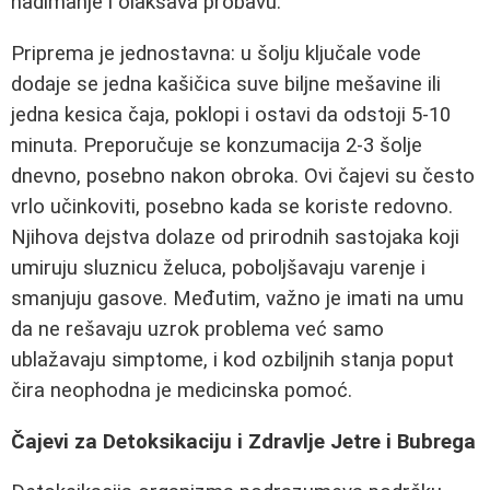
nadimanje i olakšava probavu.
Priprema je jednostavna: u šolju ključale vode
dodaje se jedna kašičica suve biljne mešavine ili
jedna kesica čaja, poklopi i ostavi da odstoji 5-10
minuta. Preporučuje se konzumacija 2-3 šolje
dnevno, posebno nakon obroka. Ovi čajevi su često
vrlo učinkoviti, posebno kada se koriste redovno.
Njihova dejstva dolaze od prirodnih sastojaka koji
umiruju sluznicu želuca, poboljšavaju varenje i
smanjuju gasove. Međutim, važno je imati na umu
da ne rešavaju uzrok problema već samo
ublažavaju simptome, i kod ozbiljnih stanja poput
čira neophodna je medicinska pomoć.
Čajevi za Detoksikaciju i Zdravlje Jetre i Bubrega