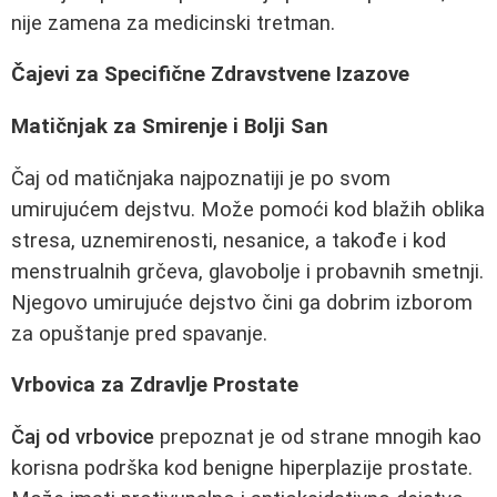
nije zamena za medicinski tretman.
Čajevi za Specifične Zdravstvene Izazove
Matičnjak za Smirenje i Bolji San
Čaj od matičnjaka najpoznatiji je po svom
umirujućem dejstvu. Može pomoći kod blažih oblika
stresa, uznemirenosti, nesanice, a takođe i kod
menstrualnih grčeva, glavobolje i probavnih smetnji.
Njegovo umirujuće dejstvo čini ga dobrim izborom
za opuštanje pred spavanje.
Vrbovica za Zdravlje Prostate
Čaj od vrbovice
prepoznat je od strane mnogih kao
korisna podrška kod benigne hiperplazije prostate.