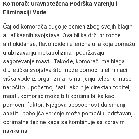
Komorač: Uravnotežena Podrška Varenju i
Eliminaciji Vode
Čaj od komorača dugo je cenjen zbog svojih blagih,
ali efikasnih svojstava. Ova biljka drži prirodne
antiokidanse, flavonoide i eterična ulja koja pomažu
u
ubrzavanju metabolizma
i podržavaju
sagorevanje masti. Takođe, komorač ima blaga
diuretička svojstva što može pomoći u eliminaciji
viška vode iz organizma i smanjenju telesne mase,
naročito u početnoj fazi. Iako nije direktan topitelj
masti, komorač može biti korisna biljka kao
pomoćni faktor. Njegova sposobnost da smanji
apetit i poboljša varenje može pomoći u održavanju
optimalne težine kada se kombinuje sa zdravim
navikama.