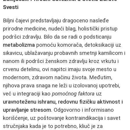
Svesti
Biljni čajevi predstavljaju dragoceno nasleđe
prirodne medicine, nudeći blag, holistički pristup
podršci zdravlju. Bilo da se radi o podsticanju
metabolizma
pomoću komorača, detoksikaciji uz
sikavicu, ublažavanju probavnih smetnji kamilicom i
nanom ili podršci ženskom zdravlju kroz vrkutu i
crvenu detelinu, ovi napitci imaju svoje mesto u
modernom, zdravom načinu života. Međutim,
njihova prava snaga ne leži u izolovanoj upotrebi,
već u integraciji kao
pomoćnog faktora
uz
uravnoteženu ishranu, redovnu fizičku aktivnost i
upravljanje stresom
. Odgovorno i informisano
korišćenje, uz poštovanje kontraindikacija i savet
stručnjaka kada je to potrebno, kliuč je za