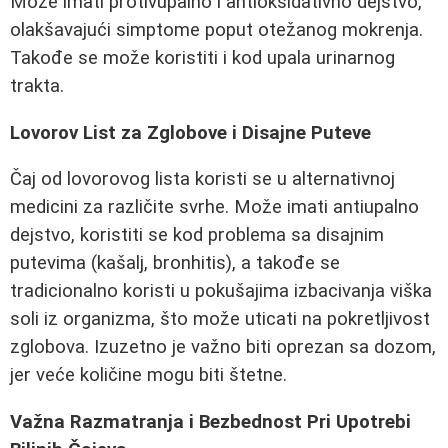
Može imati protivupalno i antioksidativno dejstvo,
olakšavajući simptome poput otežanog mokrenja.
Takođe se može koristiti i kod upala urinarnog
trakta.
Lovorov List za Zglobove i Disajne Puteve
Čaj od lovorovog lista koristi se u alternativnoj
medicini za različite svrhe. Može imati antiupalno
dejstvo, koristiti se kod problema sa disajnim
putevima (kašalj, bronhitis), a takođe se
tradicionalno koristi u pokušajima izbacivanja viška
soli iz organizma, što može uticati na pokretljivost
zglobova. Izuzetno je važno biti oprezan sa dozom,
jer veće količine mogu biti štetne.
Važna Razmatranja i Bezbednost Pri Upotrebi