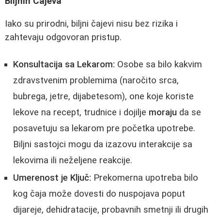
Biljnih Čajeva
Iako su prirodni, biljni čajevi nisu bez rizika i
zahtevaju odgovoran pristup.
Konsultacija sa Lekarom:
Osobe sa bilo kakvim
zdravstvenim problemima (naročito srca,
bubrega, jetre, dijabetesom), one koje koriste
lekove na recept, trudnice i dojilje
moraju
da se
posavetuju sa lekarom pre početka upotrebe.
Biljni sastojci mogu da izazovu interakcije sa
lekovima ili neželjene reakcije.
Umerenost je Ključ:
Prekomerna upotreba bilo
kog čaja može dovesti do nuspojava poput
dijareje, dehidratacije, probavnih smetnji ili drugih