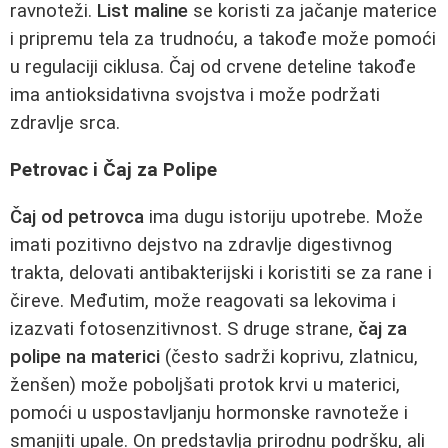
ravnoteži.
List maline
se koristi za jačanje materice
i pripremu tela za trudnoću, a takođe može pomoći
u regulaciji ciklusa. Čaj od crvene deteline takođe
ima antioksidativna svojstva i može podržati
zdravlje srca.
Petrovac i Čaj za Polipe
Čaj od petrovca
ima dugu istoriju upotrebe. Može
imati pozitivno dejstvo na zdravlje digestivnog
trakta, delovati antibakterijski i koristiti se za rane i
čireve. Međutim, može reagovati sa lekovima i
izazvati fotosenzitivnost. S druge strane,
čaj za
polipe na materici
(često sadrži koprivu, zlatnicu,
ženšen) može poboljšati protok krvi u materici,
pomoći u uspostavljanju hormonske ravnoteže i
smanjiti upale. On predstavlja prirodnu podršku, ali