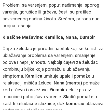
Problemi sa varenjem, poput nadimanja, sporog
varenja, gorušice ili grčeva, česti su pratilac
savremenog načina života. Srećom, priroda nudi
brojna rešenja.
Klasične Mešavine: Kamilica, Nana, Đumbir
Čaj za želudac je prirodni napitak koji se koristi za
ublažavanje problema sa varenjem, smanjenje
bolova i neprijatnosti. Najbolji čajevi za želudac
kombinuju biljke koje pomažu u ublažavanju
simptoma.
Kamilica
umiruje upale i pomaže u
relaksaciji mišića želuca.
Nana (menta)
pomaže
kod grčeva i osvežava.
Đumbir
deluje protiv
mučnine i poboljšava varenje.
Sladić
pomaže u
zaštiti želudačne sluznice, dok
komorač
ublažava