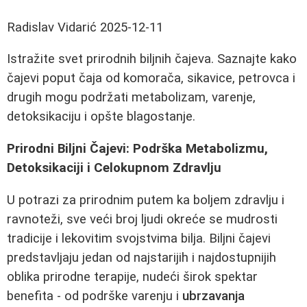
Radislav Vidarić
2025-12-11
Istražite svet prirodnih biljnih čajeva. Saznajte kako
čajevi poput čaja od komorača, sikavice, petrovca i
drugih mogu podržati metabolizam, varenje,
detoksikaciju i opšte blagostanje.
Prirodni Biljni Čajevi: Podrška Metabolizmu,
Detoksikaciji i Celokupnom Zdravlju
U potrazi za prirodnim putem ka boljem zdravlju i
ravnoteži, sve veći broj ljudi okreće se mudrosti
tradicije i lekovitim svojstvima bilja. Biljni čajevi
predstavljaju jedan od najstarijih i najdostupnijih
oblika prirodne terapije, nudeći širok spektar
benefita - od podrške varenju i
ubrzavanja