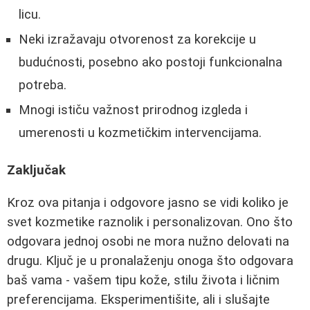
licu.
Neki izražavaju otvorenost za korekcije u
budućnosti, posebno ako postoji funkcionalna
potreba.
Mnogi ističu važnost prirodnog izgleda i
umerenosti u kozmetičkim intervencijama.
Zaključak
Kroz ova pitanja i odgovore jasno se vidi koliko je
svet kozmetike raznolik i personalizovan. Ono što
odgovara jednoj osobi ne mora nužno delovati na
drugu. Ključ je u pronalaženju onoga što odgovara
baš vama - vašem tipu kože, stilu života i ličnim
preferencijama. Eksperimentišite, ali i slušajte