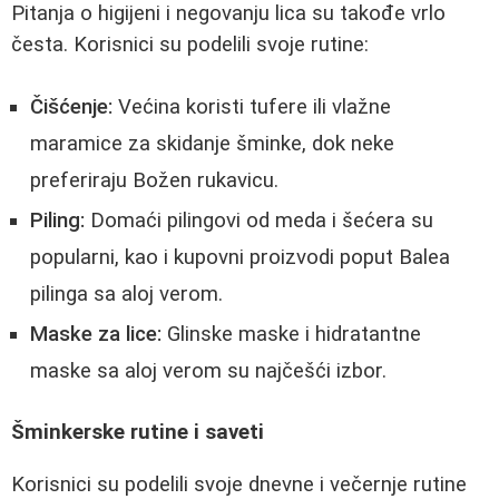
Pitanja o higijeni i negovanju lica su takođe vrlo
česta. Korisnici su podelili svoje rutine:
Čišćenje:
Većina koristi tufere ili vlažne
maramice za skidanje šminke, dok neke
preferiraju Božen rukavicu.
Piling:
Domaći pilingovi od meda i šećera su
popularni, kao i kupovni proizvodi poput Balea
pilinga sa aloj verom.
Maske za lice:
Glinske maske i hidratantne
maske sa aloj verom su najčešći izbor.
Šminkerske rutine i saveti
Korisnici su podelili svoje dnevne i večernje rutine