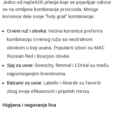
Jedno od najčešćih pitanja koje se pojavljuje odnosi
se na omiljene kombinacije proizvoda. Mnoge
korisnice dele svoje "holy grail" kombinacije:
Crveni ruž i olovka:
Većina korisnica preferira
kombinaciju crvenog ruža sa neutralnom
olovkom u boji usana. Popularni izbori su MAC
Russian Red i Bourjois olovke.
Sjaj za usne:
Givenchy, Rimmel i L'Oréal su među
najpominjanijim brendovima.
Balzami za usne:
Labello i Alverde su favoriti
zbog svoje efikasnosti i prijatnih mirisa.
Higijena i negovanje lica