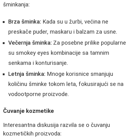
šminkanja:
Brza šminka:
Kada su u žurbi, većina ne
preskače puder, maskaru i balzam za usne.
Večernja šminka:
Za posebne prilike popularne
su smokey eyes kombinacije sa tamnim
senkama i konturisanje.
Letnja šminka:
Mnoge korisnice smanjuju
količinu šminke tokom leta, fokusirajući se na
vodootporne proizvode.
Čuvanje kozmetike
Interesantna diskusija razvila se o čuvanju
kozmetičkih proizvoda: