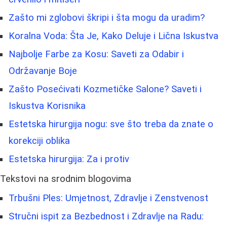
Zašto mi zglobovi škripi i šta mogu da uradim?
Koralna Voda: Šta Je, Kako Deluje i Lična Iskustva
Najbolje Farbe za Kosu: Saveti za Odabir i
Održavanje Boje
Zašto Posećivati Kozmetičke Salone? Saveti i
Iskustva Korisnika
Estetska hirurgija nogu: sve što treba da znate o
korekciji oblika
Estetska hirurgija: Za i protiv
Tekstovi na srodnim blogovima
Trbušni Ples: Umjetnost, Zdravlje i Zenstvenost
Stručni ispit za Bezbednost i Zdravlje na Radu: