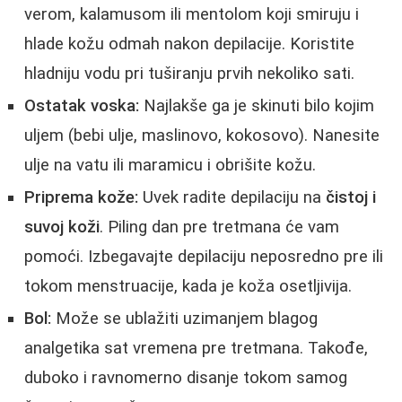
verom, kalamusom ili mentolom koji smiruju i
hlade kožu odmah nakon depilacije. Koristite
hladniju vodu pri tuširanju prvih nekoliko sati.
Ostatak voska:
Najlakše ga je skinuti bilo kojim
uljem (bebi ulje, maslinovo, kokosovo). Nanesite
ulje na vatu ili maramicu i obrišite kožu.
Priprema kože:
Uvek radite depilaciju na
čistoj i
suvoj koži
. Piling dan pre tretmana će vam
pomoći. Izbegavajte depilaciju neposredno pre ili
tokom menstruacije, kada je koža osetljivija.
Bol:
Može se ublažiti uzimanjem blagog
analgetika sat vremena pre tretmana. Takođe,
duboko i ravnomerno disanje tokom samog