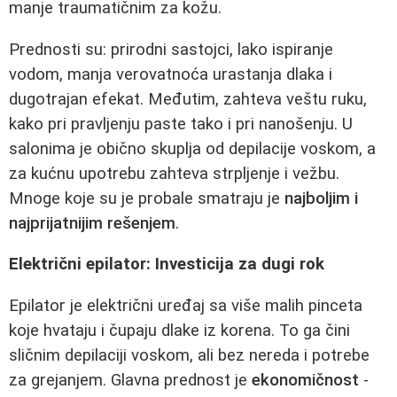
manje traumatičnim za kožu.
Prednosti su: prirodni sastojci, lako ispiranje
vodom, manja verovatnoća urastanja dlaka i
dugotrajan efekat. Međutim, zahteva veštu ruku,
kako pri pravljenju paste tako i pri nanošenju. U
salonima je obično skuplja od depilacije voskom, a
za kućnu upotrebu zahteva strpljenje i vežbu.
Mnoge koje su je probale smatraju je
najboljim i
najprijatnijim rešenjem
.
Električni epilator: Investicija za dugi rok
Epilator je električni uređaj sa više malih pinceta
koje hvataju i čupaju dlake iz korena. To ga čini
sličnim depilaciji voskom, ali bez nereda i potrebe
za grejanjem. Glavna prednost je
ekonomičnost
-