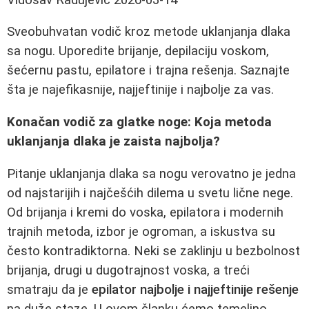
Sveobuhvatan vodič kroz metode uklanjanja dlaka
sa nogu. Uporedite brijanje, depilaciju voskom,
šećernu pastu, epilatore i trajna rešenja. Saznajte
šta je najefikasnije, najjeftinije i najbolje za vas.
Konačan vodič za glatke noge: Koja metoda
uklanjanja dlaka je zaista najbolja?
Pitanje uklanjanja dlaka sa nogu verovatno je jedna
od najstarijih i najčešćih dilema u svetu lične nege.
Od brijanja i kremi do voska, epilatora i modernih
trajnih metoda, izbor je ogroman, a iskustva su
često kontradiktorna. Neki se zaklinju u bezbolnost
brijanja, drugi u dugotrajnost voska, a treći
smatraju da je
epilator najbolje i najjeftinije rešenje
na duže staze. U ovom članku ćemo temeljno