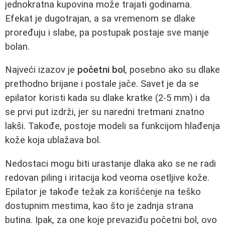
jednokratna kupovina može trajati godinama.
Efekat je dugotrajan, a sa vremenom se dlake
proređuju i slabe, pa postupak postaje sve manje
bolan.
Najveći izazov je
početni bol
, posebno ako su dlake
prethodno brijane i postale jače. Savet je da se
epilator koristi kada su dlake kratke (2-5 mm) i da
se prvi put izdrži, jer su naredni tretmani znatno
lakši. Takođe, postoje modeli sa funkcijom hlađenja
kože koja ublažava bol.
Nedostaci mogu biti urastanje dlaka ako se ne radi
redovan piling i iritacija kod veoma osetljive kože.
Epilator je takođe težak za korišćenje na teško
dostupnim mestima, kao što je zadnja strana
butina. Ipak, za one koje prevaziđu početni bol, ovo