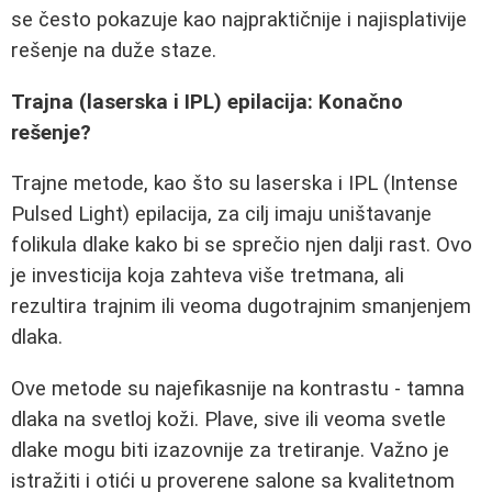
se često pokazuje kao najpraktičnije i najisplativije
rešenje na duže staze.
Trajna (laserska i IPL) epilacija: Konačno
rešenje?
Trajne metode, kao što su laserska i IPL (Intense
Pulsed Light) epilacija, za cilj imaju uništavanje
folikula dlake kako bi se sprečio njen dalji rast. Ovo
je investicija koja zahteva više tretmana, ali
rezultira trajnim ili veoma dugotrajnim smanjenjem
dlaka.
Ove metode su najefikasnije na kontrastu - tamna
dlaka na svetloj koži. Plave, sive ili veoma svetle
dlake mogu biti izazovnije za tretiranje. Važno je
istražiti i otići u proverene salone sa kvalitetnom