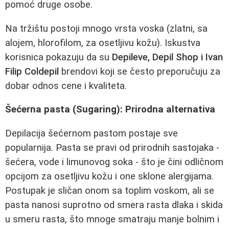
pomoć druge osobe.
Na tržištu postoji mnogo vrsta voska (zlatni, sa
alojem, hlorofilom, za osetljivu kožu). Iskustva
korisnica pokazuju da su
Depileve, Depil Shop i Ivan
Filip Coldepil
brendovi koji se često preporučuju za
dobar odnos cene i kvaliteta.
Šećerna pasta (Sugaring): Prirodna alternativa
Depilacija šećernom pastom postaje sve
popularnija. Pasta se pravi od prirodnih sastojaka -
šećera, vode i limunovog soka - što je čini odličnom
opcijom za osetljivu kožu i one sklone alergijama.
Postupak je sličan onom sa toplim voskom, ali se
pasta nanosi suprotno od smera rasta dlaka i skida
u smeru rasta, što mnoge smatraju manje bolnim i