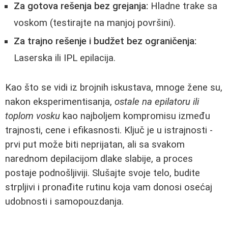
Za gotova rešenja bez grejanja:
Hladne trake sa
voskom (testirajte na manjoj površini).
Za trajno rešenje i budžet bez ograničenja:
Laserska ili IPL epilacija.
Kao što se vidi iz brojnih iskustava, mnoge žene su,
nakon eksperimentisanja,
ostale na epilatoru ili
toplom vosku
kao najboljem kompromisu između
trajnosti, cene i efikasnosti. Ključ je u istrajnosti -
prvi put može biti neprijatan, ali sa svakom
narednom depilacijom dlake slabije, a proces
postaje podnošljiviji. Slušajte svoje telo, budite
strpljivi i pronađite rutinu koja vam donosi osećaj
udobnosti i samopouzdanja.