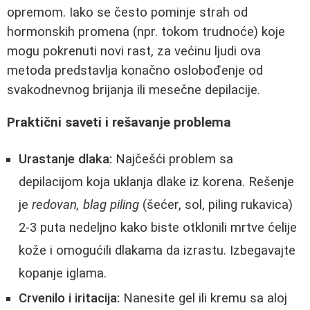
opremom. Iako se često pominje strah od
hormonskih promena (npr. tokom trudnoće) koje
mogu pokrenuti novi rast, za većinu ljudi ova
metoda predstavlja konačno oslobođenje od
svakodnevnog brijanja ili mesečne depilacije.
Praktični saveti i rešavanje problema
Urastanje dlaka:
Najčešći problem sa
depilacijom koja uklanja dlake iz korena. Rešenje
je
redovan, blag piling
(šećer, sol, piling rukavica)
2-3 puta nedeljno kako biste otklonili mrtve ćelije
kože i omogućili dlakama da izrastu. Izbegavajte
kopanje iglama.
Crvenilo i iritacija:
Nanesite gel ili kremu sa aloj