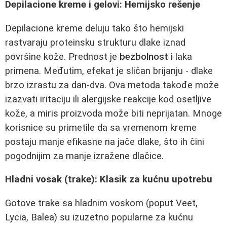
Depilacione kreme i gelovi: Hemijsko rešenje
Depilacione kreme deluju tako što hemijski
rastvaraju proteinsku strukturu dlake iznad
površine kože. Prednost je
bezbolnost
i laka
primena. Međutim, efekat je sličan brijanju - dlake
brzo izrastu za dan-dva. Ova metoda takođe može
izazvati iritaciju ili alergijske reakcije kod osetljive
kože, a miris proizvoda može biti neprijatan. Mnoge
korisnice su primetile da sa vremenom kreme
postaju manje efikasne na jače dlake, što ih čini
pogodnijim za manje izražene dlačice.
Hladni vosak (trake): Klasik za kućnu upotrebu
Gotove trake sa hladnim voskom (poput Veet,
Lycia, Balea) su izuzetno popularne za kućnu