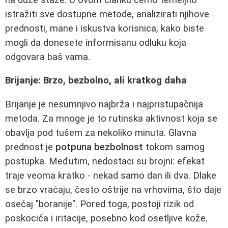
istražiti sve dostupne metode, analizirati njihove
prednosti, mane i iskustva korisnica, kako biste
mogli da donesete informisanu odluku koja
odgovara baš vama.
Brijanje: Brzo, bezbolno, ali kratkog daha
Brijanje je nesumnjivo najbrža i najpristupačnija
metoda. Za mnoge je to rutinska aktivnost koja se
obavlja pod tušem za nekoliko minuta. Glavna
prednost je
potpuna bezbolnost
tokom samog
postupka. Međutim, nedostaci su brojni: efekat
traje veoma kratko - nekad samo dan ili dva. Dlake
se brzo vraćaju, često oštrije na vrhovima, što daje
osećaj "boranije". Pored toga, postoji rizik od
poskocića i iritacije, posebno kod osetljive kože.