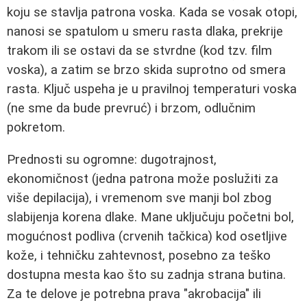
koju se stavlja patrona voska. Kada se vosak otopi,
nanosi se spatulom u smeru rasta dlaka, prekrije
trakom ili se ostavi da se stvrdne (kod tzv. film
voska), a zatim se brzo skida suprotno od smera
rasta. Ključ uspeha je u pravilnoj temperaturi voska
(ne sme da bude prevruć) i brzom, odlučnim
pokretom.
Prednosti su ogromne: dugotrajnost,
ekonomičnost (jedna patrona može poslužiti za
više depilacija), i vremenom sve manji bol zbog
slabijenja korena dlake. Mane uključuju početni bol,
mogućnost podliva (crvenih tačkica) kod osetljive
kože, i tehničku zahtevnost, posebno za teško
dostupna mesta kao što su zadnja strana butina.
Za te delove je potrebna prava "akrobacija" ili