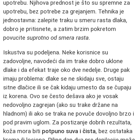
upotrebu. Njihova prednost je što su spremne za
upotrebu, bez potrebe za grejanjem. Tehnika je
jednostavna: zalepite traku u smeru rasta dlaka,
dobro je pritisnete, a zatim brzim pokretom
povucite
suprotno od smera rasta
.
Iskustva su podeljena. Neke korisnice su
zadovoljne, navodeći da im trake dobro uklone
dlake i da efekat traje oko dve nedelje. Druge pak
imaju problema: dlake se ne skidaju sve, ostaju
sitne dlačice ili se čak kidaju umesto da se čupaju
iz korena. Ovo se često dešava ako je vosak
nedovoljno zagrejan (ako su trake držane na
hladnom) ili ako se traka ne povuče dovoljno brzo i
pod pravim uglom. Za postizanje dobrih rezultata,
koža mora biti
potpuno suva i čista
, bez ostataka
krema ili losiona. Piling dan-dva pre depilacije može