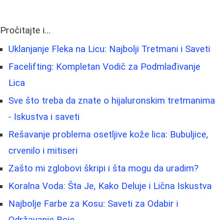
Pročitajte i...
Uklanjanje Fleka na Licu: Najbolji Tretmani i Saveti
Facelifting: Kompletan Vodič za Podmlađivanje
Lica
Sve što treba da znate o hijaluronskim tretmanima
- Iskustva i saveti
Rešavanje problema osetljive kože lica: Bubuljice,
crvenilo i mitiseri
Zašto mi zglobovi škripi i šta mogu da uradim?
Koralna Voda: Šta Je, Kako Deluje i Lična Iskustva
Najbolje Farbe za Kosu: Saveti za Odabir i
Održavanje Boje