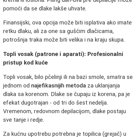
pomoći da se dlake lakše uhvate.
Finansijski, ova opcija može biti isplativa ako imate
retku dlaku, ali za one sa gušćim dlačicama,
potrošnja traka može biti velika i na kraju skupa.
Topli vosak (patrone i aparati): Profesionalni
pristup kod kuće
Topli vosak, bilo pčelinji ili na bazi smole, smatra se
jednom od
najefikasnijih metoda
za uklanjanja
dlaka sa korenom. Dlake se čupaju iz korena, pa je
efekat dugotrajan - od tri do šest nedelja.
Vremenom, redovnom depilacijom, dlake postaju
sve tanje i redje.
Za kućnu upotrebu potrebna je topilica (grejač) u