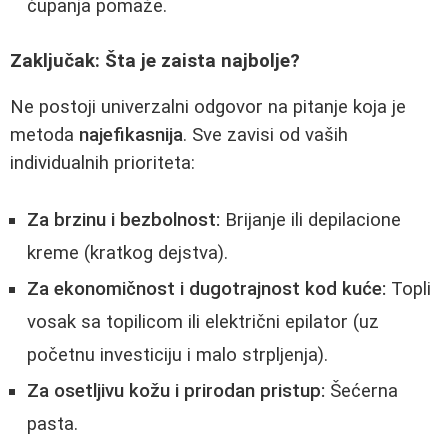
čupanja pomaže.
Zaključak: Šta je zaista najbolje?
Ne postoji univerzalni odgovor na pitanje koja je
metoda
najefikasnija
. Sve zavisi od vaših
individualnih prioriteta:
Za brzinu i bezbolnost:
Brijanje ili depilacione
kreme (kratkog dejstva).
Za ekonomičnost i dugotrajnost kod kuće:
Topli
vosak sa topilicom ili električni epilator (uz
početnu investiciju i malo strpljenja).
Za osetljivu kožu i prirodan pristup:
Šećerna
pasta.