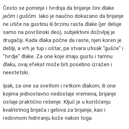
Često se pominje i tvrdnja da brijanje čini dlake
jačim i gušćim
. Iako je naučno dokazano da brijanje
ne utiče na gustinu ili brzinu rasta dlake (jer deluje
samo na površinski deo), subjektivni doživljaj je
drugačiji. Kada dlaka počne da raste, njen koren je
deblji, a vrh je tup i oštar, pa stvara utisak "gušće" i
"tvrdje" dlake. Za one koje imaju gustu i tamnu
dlaku, ovaj efekat može biti posebno izražen i
neestetski.
Ipak, za one sa svetlom i retkom dlakom, ili one
kojima jednostavno nedostaje vremena, brijanje
ostaje praktično rešenje. Ključ je u korišćenju
kvalitetnog brijača i gelova za brijanje, kao i
redovnom hidriranju kože nakon toga.