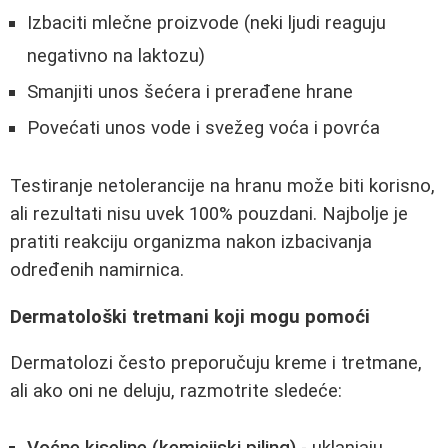
Izbaciti mlečne proizvode (neki ljudi reaguju
negativno na laktozu)
Smanjiti unos šećera i prerađene hrane
Povećati unos vode i svežeg voća i povrća
Testiranje netolerancije na hranu može biti korisno,
ali rezultati nisu uvek 100% pouzdani. Najbolje je
pratiti reakciju organizma nakon izbacivanja
određenih namirnica.
Dermatološki tretmani koji mogu pomoći
Dermatolozi često preporučuju kreme i tretmane,
ali ako oni ne deluju, razmotrite sledeće: