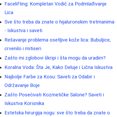
Facelifting: Kompletan Vodič za Podmlađivanje
Lica
Sve što treba da znate o hijaluronskim tretmanima
- Iskustva i saveti
Rešavanje problema osetljive kože lica: Bubuljice,
crvenilo i mitiseri
Zašto mi zglobovi škripi i šta mogu da uradim?
Koralna Voda: Šta Je, Kako Deluje i Lična Iskustva
Najbolje Farbe za Kosu: Saveti za Odabir i
Održavanje Boje
Zašto Posećivati Kozmetičke Salone? Saveti i
Iskustva Korisnika
Estetska hirurgija nogu: sve što treba da znate o