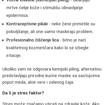
Voćne kiseline (kemicijski piling)
- uklanjaju
mrtve ćelije kože i stimulišu obnavljanje
epidermisa.
Kontraceptivne pilule
- neke žene primetile su
poboljšanje, ali one samo maskiraju problem.
Profesionalno čišćenje lica
- bitno je naći
kvalitetnog kozmetičara kako bi se izbegle
iritacije.
Ukoliko vam ne odgovara kemijski piling, alternativu
predstavljaju prirodne kućne maske sa sastojcima
poput meda, aloe vere i zelenog čaja.
Da li je stres faktor?
Stres može značajno uticati na zdravlje kože. Ako