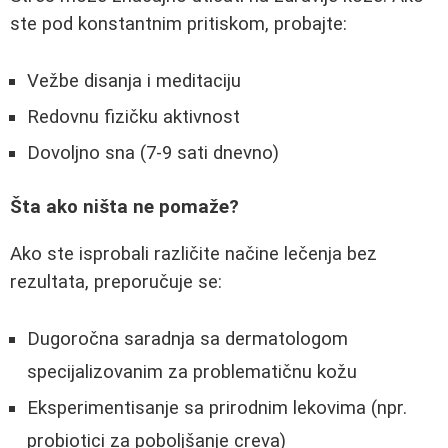
ste pod konstantnim pritiskom, probajte:
Vežbe disanja i meditaciju
Redovnu fizičku aktivnost
Dovoljno sna (7-9 sati dnevno)
Šta ako ništa ne pomaže?
Ako ste isprobali različite načine lečenja bez
rezultata, preporučuje se:
Dugoročna saradnja sa dermatologom
specijalizovanim za problematičnu kožu
Eksperimentisanje sa prirodnim lekovima (npr.
probiotici za poboljšanje creva)