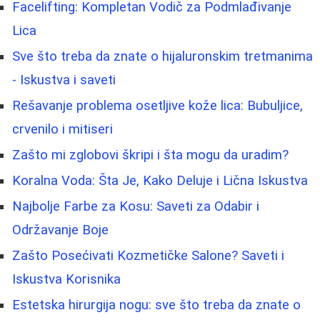
Facelifting: Kompletan Vodič za Podmlađivanje
Lica
Sve što treba da znate o hijaluronskim tretmanima
- Iskustva i saveti
Rešavanje problema osetljive kože lica: Bubuljice,
crvenilo i mitiseri
Zašto mi zglobovi škripi i šta mogu da uradim?
Koralna Voda: Šta Je, Kako Deluje i Lična Iskustva
Najbolje Farbe za Kosu: Saveti za Odabir i
Održavanje Boje
Zašto Posećivati Kozmetičke Salone? Saveti i
Iskustva Korisnika
Estetska hirurgija nogu: sve što treba da znate o