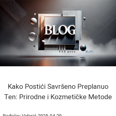
Kako Postići Savršeno Preplanuo
Ten: Prirodne i Kozmetičke Metode
Radislav Vidarić
2025-04-29