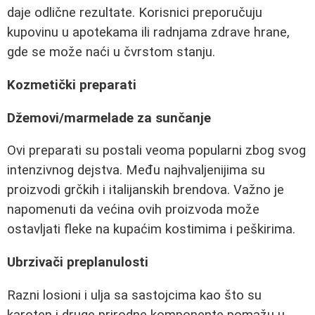
daje odlične rezultate. Korisnici preporučuju
kupovinu u apotekama ili radnjama zdrave hrane,
gde se može naći u čvrstom stanju.
Kozmetički preparati
Džemovi/marmelade za sunčanje
Ovi preparati su postali veoma popularni zbog svog
intenzivnog dejstva. Među najhvaljenijima su
proizvodi grčkih i italijanskih brendova. Važno je
napomenuti da većina ovih proizvoda može
ostavljati fleke na kupaćim kostimima i peškirima.
Ubrzivači preplanulosti
Razni losioni i ulja sa sastojcima kao što su
karoten i druge prirodne komponente pomažu u