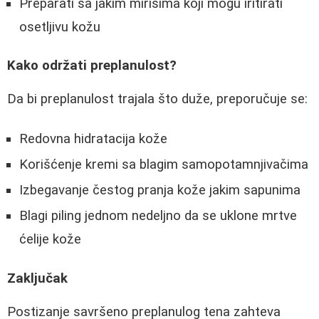
Preparati sa jakim mirisima koji mogu iritirati
osetljivu kožu
Kako održati preplanulost?
Da bi preplanulost trajala što duže, preporučuje se:
Redovna hidratacija kože
Korišćenje kremi sa blagim samopotamnjivačima
Izbegavanje čestog pranja kože jakim sapunima
Blagi piling jednom nedeljno da se uklone mrtve
ćelije kože
Zaključak
Postizanje savršeno preplanulog tena zahteva