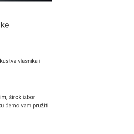
čke
kustva vlasnika i
im, širok izbor
nku ćemo vam pružiti