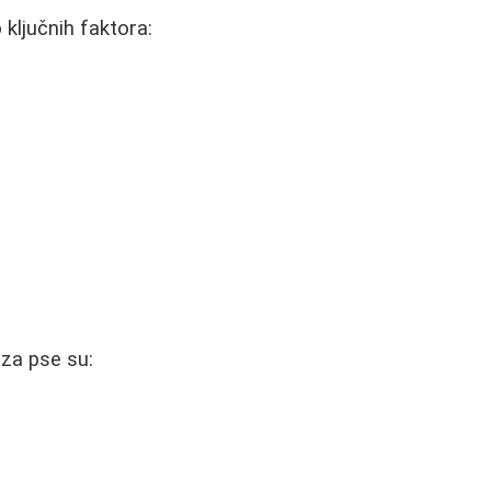
 ključnih faktora:
a
 za pse su: