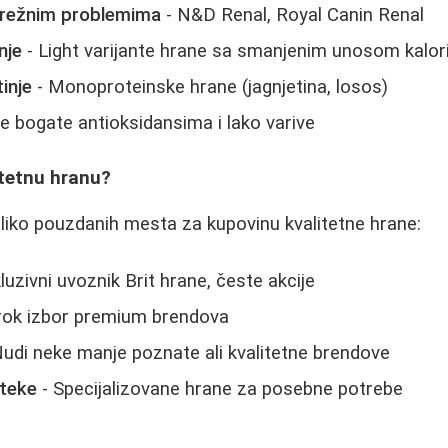
režnim problemima
- N&D Renal, Royal Canin Renal
nje
- Light varijante hrane sa smanjenim unosom kalori
inje
- Monoproteinske hrane (jagnjetina, losos)
e bogate antioksidansima i lako varive
itetnu hranu?
koliko pouzdanih mesta za kupovinu kvalitetne hrane:
luzivni uvoznik Brit hrane, česte akcije
rok izbor premium brendova
udi neke manje poznate ali kvalitetne brendove
oteke
- Specijalizovane hrane za posebne potrebe