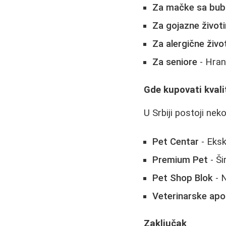
Za mačke sa bub
Za gojazne životi
Za alergične život
Za seniore
- Hran
Gde kupovati kval
U Srbiji postoji ne
Pet Centar
- Eksk
Premium Pet
- Ši
Pet Shop Blok
- N
Veterinarske ap
Zaključak