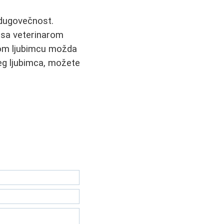
i dugovečnost.
se sa veterinarom
nom ljubimcu možda
eg ljubimca, možete