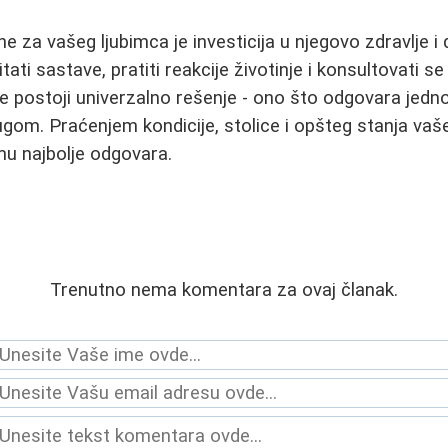
ne za vašeg ljubimca je investicija u njegovo zdravlje 
čitati sastave, pratiti reakcije životinje i konsultovati 
Ne postoji univerzalno rešenje - ono što odgovara jed
gom. Praćenjem kondicije, stolice i opšteg stanja vaš
 mu najbolje odgovara.
Trenutno nema komentara za ovaj članak.