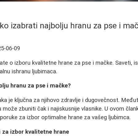
ko izabrati najbolju hranu za pse i ma
25-06-09
te o izboru kvalitetne hrane za pse i mačke. Saveti, is
lnu ishranu ljubimaca.
olju hranu za pse i mačke?
ka je ključna za njihovo zdravlje i dugovečnost. Međut
u može zbuniti čak i najiskusnije vlasnike. U ovom čla
eporuke za izbor optimalne hrane za vašeg ljubimca.
i za izbor kvalitetne hrane