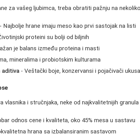
ne za vašeg ljubimca, treba obratiti pažnju na nekoliko
- Najbolje hrane imaju meso kao prvi sastojak na listi
ivotinjski proteini su bolji od biljnih
ažan je balans između proteina i masti
ma, mineralima i probiotskim kulturama
 aditiva
- Veštački boje, konzervansi i pojačivači ukus
pse
vlasnika i stručnjaka, neke od najkvalitetnijih granula
bar odnos cene i kvaliteta, oko 45% mesa u sastavu
kvalitetna hrana sa izbalansiranim sastavom