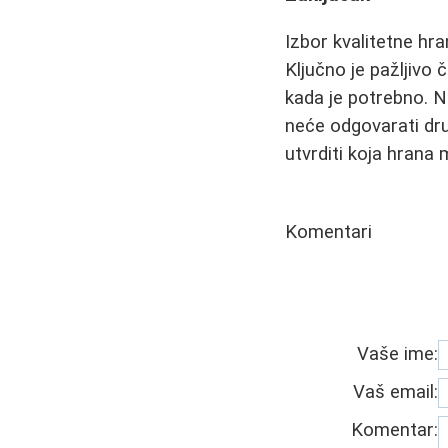
Izbor kvalitetne hra
Ključno je pažljivo 
kada je potrebno. 
neće odgovarati dru
utvrditi koja hrana
Komentari
Vaše ime:
Vaš email:
Komentar: