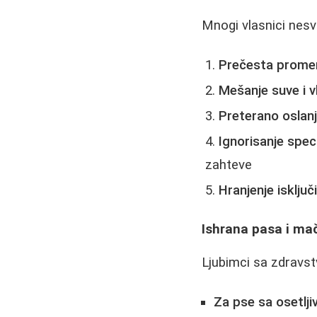
Mnogi vlasnici nesv
Prečesta prome
Mešanje suve i v
Preterano oslanj
Ignorisanje spec
zahteve
Hranjenje isklju
Ishrana pasa i m
Ljubimci sa zdravs
Za pse sa osetl