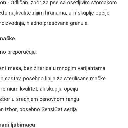
ion
- Odličan izbor za pse sa osetljivim stomakom
đu najkvalitetnijim hranama, ali i skuplje opcije
oizvodnja, hladno presovane granule
 mačke
no preporučuju:
ent mesa, bez žitarica u mnogim varijantama
an sastav, posebno linija za sterilisane mačke
remium kvalitet, ali skuplja opcija
izbor u srednjem cenovnom rangu
n izbor, posebno SensiCat serija
rani ljubimaca