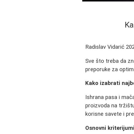
Ka
Radislav Vidarić
20
Sve što treba da zna
preporuke za optima
Kako izabrati najb
Ishrana pasa i mača
proizvoda na tržišt
korisne savete i pr
Osnovni kriterijum