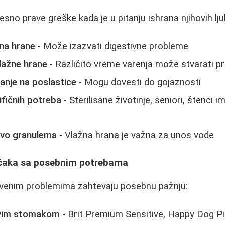
esno prave greške kada je u pitanju ishrana njihovih lj
na hrane
- Može izazvati digestivne probleme
lažne hrane
- Različito vreme varenja može stvarati p
anje na poslastice
- Mogu dovesti do gojaznosti
ifičnih potreba
- Sterilisane životinje, seniori, štenci 
čivo granulema
- Vlažna hrana je važna za unos vode
ačaka sa posebnim potrebama
tvenim problemima zahtevaju posebnu pažnju:
jivim stomakom
- Brit Premium Sensitive, Happy Dog P