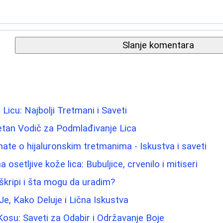
Slanje komentara
 Licu: Najbolji Tretmani i Saveti
etan Vodič za Podmlađivanje Lica
nate o hijaluronskim tretmanima - Iskustva i saveti
osetljive kože lica: Bubuljice, crvenilo i mitiseri
škripi i šta mogu da uradim?
Je, Kako Deluje i Lična Iskustva
Kosu: Saveti za Odabir i Održavanje Boje