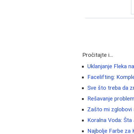
Pročitajte i...
Uklanjanje Fleka na
Facelifting: Kompl
Sve što treba da z
Rešavanje problema 
Zašto mi zglobovi 
Koralna Voda: Šta 
Najbolje Farbe za 