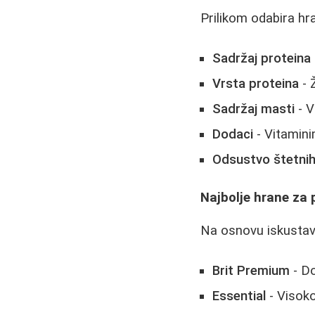
Prilikom odabira hra
Sadržaj proteina
Vrsta proteina
- Ž
Sadržaj masti
- V
Dodaci
- Vitamini
Odsustvo štetnih
Najbolje hrane za 
Na osnovu iskustava 
Brit Premium
- Do
Essential
- Visoko