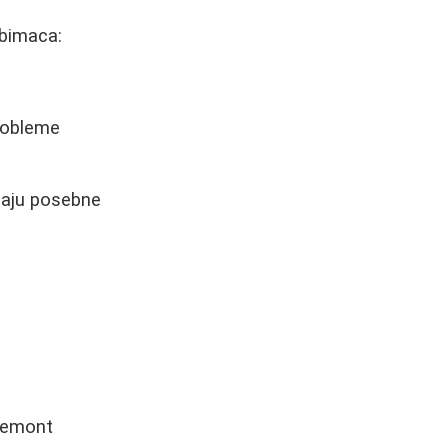
ubimaca:
robleme
imaju posebne
iemont