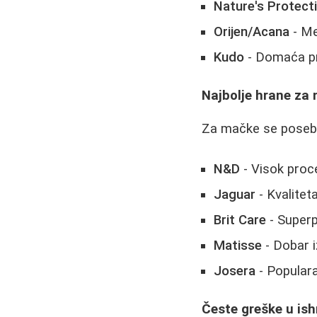
Nature's Protect
Orijen/Acana
- Me
Kudo
- Domaća pr
Najbolje hrane za
Za mačke se poseb
N&D
- Visok proc
Jaguar
- Kvalitet
Brit Care
- Superp
Matisse
- Dobar 
Josera
- Populara
Česte greške u ish