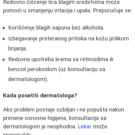
Redovno čišćenje lica blagim sredstvima može
pomoći u smanjenju iritacija i upala. Preporučuje se:
Korišćenje blagih sapuna bez alkohola.
Izbegavanje preteranog pritiska na kožu prilikom
brijanja.
Redovna upotreba krema sa retinoidima ili
benzoil peroksidom (uz konsultaciju sa
dermatologom).
Kada posetiti dermatologa?
Ako problem postaje ozbiljan i ne popušta nakon
primene osnovne higijene, konsultacija sa
dermatologom je neophodna.
Lekar
može