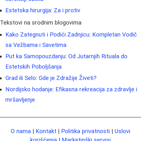
Estetska hirurgija: Za i protiv
Tekstovi na srodnim blogovima
Kako Zategnuti i Podići Zadnjicu: Kompletan Vodič
sa Vežbama i Savetima
Put ka Samopouzdanju: Od Jutarnjih Rituala do
Estetskih Poboljšanja
Grad ili Selo: Gde je Zdražije Živeti?
Nordijsko hodanje: Efikasna rekreacija za zdravlje i
mršavljenje
O nama
|
Kontakt
|
Politika privatnosti
|
Uslovi
korišćenja
|
Marketinški servisi