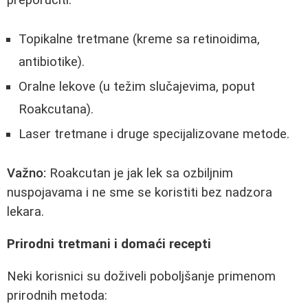
preporučiti:
Topikalne tretmane (kreme sa retinoidima,
antibiotike).
Oralne lekove (u težim slučajevima, poput
Roakcutana).
Laser tretmane i druge specijalizovane metode.
Važno:
Roakcutan je jak lek sa ozbiljnim
nuspojavama i ne sme se koristiti bez nadzora
lekara.
Prirodni tretmani i domaći recepti
Neki korisnici su doživeli poboljšanje primenom
prirodnih metoda: