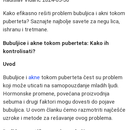
Kako efikasno rešiti problem bubuljica i akni tokom
puberteta? Saznajte najbolje savete za negu lica,
ishranu i tretmane.
Bubuljice i akne tokom puberteta: Kako ih
kontrolisati?
Uvod
Bubuljice i
akne
tokom puberteta čest su problem
koji može uticati na samopouzdanje mladih ljudi.
Hormonske promene, povećana proizvodnja
sebuma i drugi faktori mogu dovesti do pojave
bubuljica. U ovom članku ćemo razmotriti najčešće
uzroke i metode za rešavanje ovog problema.